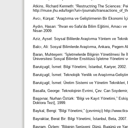
Atkins, Richard Kenneth: “Restructring The Sciences: Pei
http://muse.jhu.edu/login?uri=/journals/transactions_of
Avcı, Kürşat: “Araştırma ve Geliştirmenin Bir Ekonomi İç
Aydın, Hasan: “İhvan es-Safa’da Bilim Eğitimi, Amacı ve 
Nisan 2009.
Aziz, Aysel: Soysal Bililerde Araştırma Yöntem ve Teknik
Balcı, Ali: Sosyal Bilimlerde Araştırma, Ankara, Pegem 
Baran, Muhteşem: “İşletmelerde Bilginin Yönetilmesi İle İlg
Üniversitesi Sosyal Bilimler Enstitüsü İşletme Yönetimi
Barutçugil, İsmet: Bilgi Yönetimi, İstanbul, Kariyer, 2002.
Barutçugil, İsmet: Teknolojik Yenilik ve Araştırma-Gelişt
Barutçugil, İsmet: Üretim Sistemi ve Yönetim Teknikleri,
Basalla, George: Teknolojinin Evrimi, Çev. Can Soydemi
Başpınar, Nurhan Öztürk: “Bilgi ve Kayıt Yönetimi,” Eski
Doktora Tezi], 1999.
Baykal, Bengi: “Bilgi Yönetimi,” (çevrimiçi) http://www.t
Bayraktar, Berat Bir: Bilgi Yönetimi, İstanbul, Beta, 2007
Bayram, Özlem: “Bilginin Serüveni: Dünü, Bugünü ve Yarın