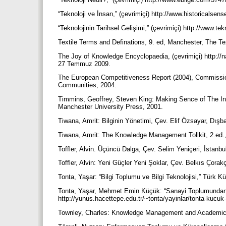
“Teknoloji ve İnsan,” (çevrimiçi) http://www.historicals
“Teknolojinin Tarihsel Gelişimi,” (çevrimiçi) http://www.t
Textile Terms and Definations, 9. ed, Manchester, The Tex
The Joy of Knowledge Encyclopaedia, (çevrimiçi) http://
27 Temmuz 2009.
The European Competitiveness Report (2004), Commissio
Communities, 2004.
Timmins, Geoffrey, Steven King: Making Sence of The In
Manchester University Press, 2001.
Tiwana, Amrit: Bilginin Yönetimi, Çev. Elif Özsayar, Dış
Tiwana, Amrit: The Knowledge Management Tollkit, 2.ed.,
Toffler, Alvin. Üçüncü Dalga, Çev. Selim Yeniçeri, İstanbu
Toffler, Alvin: Yeni Güçler Yeni Şoklar, Çev. Belkıs Çorakç
Tonta, Yaşar: “Bilgi Toplumu ve Bilgi Teknolojisi,” Türk K
Tonta, Yaşar, Mehmet Emin Küçük: “Sanayi Toplumundan B
http://yunus.hacettepe.edu.tr/~tonta/yayinlar/tonta-kucuk-
Townley, Charles: Knowledge Management and Academic L