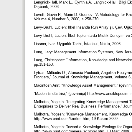
Lengnick-Hall, Mark L., Cynthia A. Langnick-Hall: Bilgi
Dışbank, 2003.
Levett, Gavin P., Marin D. Guenov: “A Metodology for 
Volume 4, Number 3, 2000, s.258-270.
Levy-Bruhl, Lucien: İlkel İnsanda Ruh Anlayışı, Çev. Oğu
Levy-Bruhl, Lucien: İlkel Toplumlarda Mistik Deneyim ve
Lissner, Ivar: Uygarlık Tarihi, İstanbul, Nokta, 2006.
Long, Lary: Management Information Systems, New Jersey
Lueg, Christopher: “Information, Knowledge and Networ
pp.151-160.
Lytras, Miltiadis D., Atanasia Pouloudi, Angelika Pou
Frontiers,” Journal of Knowledge Management, Volume 6
Macintosh Ann: “Knowledge Asset Management,” (çevrimi
“Maden Endüstrisi,” (çevrimiçi) http://www.ansiklopedim.
Malhotra, Yogesh: “Integrating Knowledge Management Tc
Enterprises to Deliver Real Business Performance,” Jou
Malhotra, Yogesh: “Knowlege Management, Knowledge Org
http://www.brint.com/km/km.htm, 19 Kasım 2009.
Malhotra, Yogesh: Toward a Knowledge Ecology for Organi
http://www.brint.com/papers//ecology.htm, 13 Mart 2009.