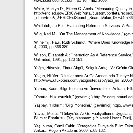
www.sciencedirect.com, 01 Temmuz 2009.
White, Marilyn D., Eileen G. Abels: “Measuring Quality in S
http://eric.ed.gov/ERICWebPortal/custom/portlets/recordDe
_nfpb=true&_&ERICExtSearch_SearchValue_0=EJ4978
Whitlatch, Jo Bell: Evaluating Reference Services: A Pra
Wiig, Karl M.: “On The Management of Knowledge,” (çevri
Wilhelmij, Paul, Ruth Schimdt: “Where Does Knowledge M
4, 2000, pp.366-380.
Wilson, Elizabeth A.: “Insruction As A Reference Service,
Unlimited, 1991, pp.120-151.
Yağcı, Hüseyin, Timur Akgül, Selçuk Ardıç: “Ar-Ge’nin O
Yalçın, Nilüfer: “Uluslar arası Ar-Ge Arenasında Türkiye N
http://www.ufukotesi.com/yazigoster.asp?yazi_no=20060
Yamaç, Kadri: Bilgi Toplumu ve Üniversiteler, Ankara, Ef
“Yaratıcı Huzursuzluk,” (çevrimiçi) http://e-dergi.atauni
Yaşbay, Yıldırım: “Bilgi Yönetimi,” (çevrimiçi) http://www
Yavuz, Mesut: “Türkiye’de Ar-Ge Faaliyetlerine Uygulanan
Bilimler Enstitüsü, [Yayınlanmamış Yüksek Lisans Tezi]
Yeşilbursa, Cemil Cahit: “Ortaçağ’da Dünya’da Bilim Tekn
Ankara, Pegem Akademi, 2009, s.69-132.