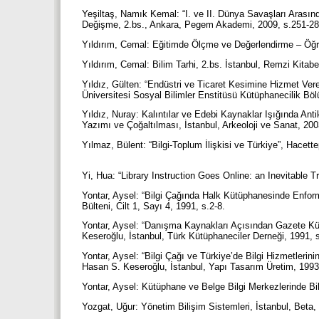
Yeşiltaş, Namık Kemal: “I. ve II. Dünya Savaşları Arasın
Değişme, 2.bs., Ankara, Pegem Akademi, 2009, s.251-2
Yıldırım, Cemal: Eğitimde Ölçme ve Değerlendirme – Öğr
Yıldırım, Cemal: Bilim Tarhi, 2.bs. İstanbul, Remzi Kitab
Yıldız, Gülten: “Endüstri ve Ticaret Kesimine Hizmet Ver
Üniversitesi Sosyal Bilimler Enstitüsü Kütüphanecilik B
Yıldız, Nuray: Kalıntılar ve Edebi Kaynaklar Işığında Anti
Yazımı ve Çoğaltılması, İstanbul, Arkeoloji ve Sanat, 20
Yılmaz, Bülent: “Bilgi-Toplum İlişkisi ve Türkiye”, Hacett
Yi, Hua: “Library Instruction Goes Online: an Inevitable T
Yontar, Aysel: “Bilgi Çağında Halk Kütüphanesinde Enfor
Bülteni, Cilt 1, Sayı 4, 1991, s.2-8.
Yontar, Aysel: “Danışma Kaynakları Açısından Gazete Küt
Keseroğlu, İstanbul, Türk Kütüphaneciler Derneği, 1991, 
Yontar, Aysel: “Bilgi Çağı ve Türkiye’de Bilgi Hizmetleri
Hasan S. Keseroğlu, İstanbul, Yapı Tasarım Üretim, 199
Yontar, Aysel: Kütüphane ve Belge Bilgi Merkezlerinde B
Yozgat, Uğur: Yönetim Bilişim Sistemleri, İstanbul, Beta