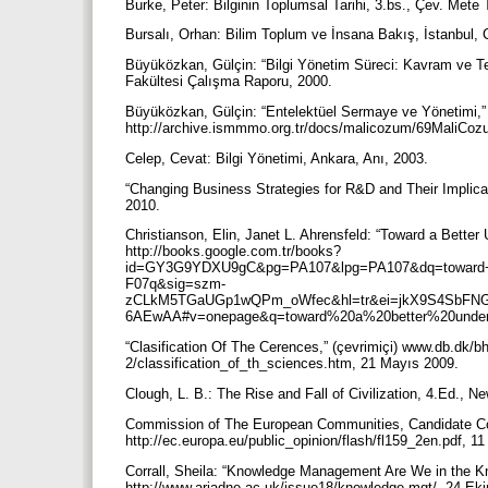
Burke, Peter: Bilginin Toplumsal Tarihi, 3.bs., Çev. Mete 
Bursalı, Orhan: Bilim Toplum ve İnsana Bakış, İstanbul,
Büyüközkan, Gülçin: “Bilgi Yönetim Süreci: Kavram ve Tek
Fakültesi Çalışma Raporu, 2000.
Büyüközkan, Gülçin: “Entelektüel Sermaye ve Yönetimi,” 
http://archive.ismmmo.org.tr/docs/malicozum/69MaliCo
Celep, Cevat: Bilgi Yönetimi, Ankara, Anı, 2003.
“Changing Business Strategies for R&D and Their Implicat
2010.
Christianson, Elin, Janet L. Ahrensfeld: “Toward a Better 
http://books.google.com.tr/books?
id=GY3G9YDXU9gC&pg=PA107&lpg=PA107&dq=toward+a+b
F07q&sig=szm-
zCLkM5TGaUGp1wQPm_oWfec&hl=tr&ei=jkX9S4SbFNGg
6AEwAA#v=onepage&q=toward%20a%20better%20underst
“Clasification Of The Cerences,” (çevrimiçi) www.db.d
2/classification_of_th_sciences.htm, 21 Mayıs 2009.
Clough, L. B.: The Rise and Fall of Civilization, 4.Ed., 
Commission of The European Communities, Candidate Cou
http://ec.europa.eu/public_opinion/flash/fl159_2en.pdf, 
Corrall, Sheila: “Knowledge Management Are We in the 
http://www.ariadne.ac.uk/issue18/knowledge-mgt/, 24 Ek