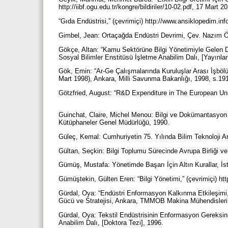
http://iibf.ogu.edu.tr/kongre/bildiriler/10-02.pdf, 17 Mart 2
“Gıda Endüstrisi,” (çevrimiçi) http://www.ansiklopedim.in
Gimbel, Jean: Ortaçağda Endüstri Devrimi, Çev. Nazım 
Gökçe, Altan: “Kamu Sektörüne Bilgi Yönetimiyle Gelen D
Sosyal Bilimler Enstitüsü İşletme Anabilim Dalı, [Yayın
Gök, Emin: “Ar-Ge Çalışmalarında Kuruluşlar Arası İşböl
Mart 1998), Ankara, Milli Savunma Bakanlığı, 1998, s.19
Götzfried, August: “R&D Expenditure in The European Uni
Guinchat, Claire, Michel Menou: Bilgi ve Dokümantasyon
Kütüphaneler Genel Müdürlüğü, 1990.
Güleç, Kemal: Cumhuriyetin 75. Yılında Bilim Teknoloji 
Gültan, Seçkin: Bilgi Toplumu Sürecinde Avrupa Birliği v
Gümüş, Mustafa: Yönetimde Başarı İçin Altın Kurallar, İs
Gümüştekin, Gülten Eren: “Bilgi Yönetimi,” (çevrimiçi) h
Gürdal, Oya: “Endüstri Enformasyon Kalkınma Etkileşimi,” 
Gücü ve Stratejisi, Ankara, TMMOB Makina Mühendisleri
Gürdal, Oya: Tekstil Endüstrisinin Enformasyon Gereksini
Anabilim Dalı, [Doktora Tezi], 1996.