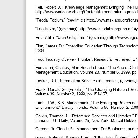
Fell, Robert D.: “Knowledge Managemet: Bringing The Hu
http://www.worldatwork.org/Content/Infocentral/info-perio
“Feodal Toplum,” (çevrimiçi) http://www.msxlabs.org/foru
“Feodalizm,” (çevrimiçi) http://www.msxlabs.org/forum/si
Filiz, Atilla: “Ürün Geliştirme,” (çevrimiçi) http://www.a
Finn, James D.: Extending Education Through Technolog
2004.
Food Industry Overviw, Plunkett Research, Retrieved, 1
Fornaciari, Charles, Mari Roca Loffredo: “The Age of Clut
Management Education, Volume 23, Number 6, 1999, pp
Fosket, D.J.: Information Services in Libraries, (çevrimi
Frank, Donald G…[ve öte.]: “The Changing Nature of Refe
Volume 39, Number 2, 1999, pp.151-157.
Frich, J.W., S.B. Mandernack: “The Emerging Reference 
Environment,” Library Trends, Volume 50, Number 2, 200
Galvin, Thomas J.: “Reference Services and Libraries,” E
Lancour, J.E.Daily, Volume 25, New York, Marcel Dekker
George, Jr. Claude S.: Management For Businness and Ind
Geyik, Mahmut, Mehmet Barca: “Etkin Bilgi Üretimi İçin Ör