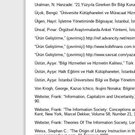
Uralman, N. Hanzade: “21.Yüzyıla Girerken Bir Bilgi Kuru
Üçok, Bengü: “Üniversite Kütüphaneleri ve Müracaat Hizme
Ülgen, Hayri: İşletme Yönetiminde Bilgisayar, İstanbul, İs
Ünsal, Pınar: Örgütsel Araştırmalarda Anket Yöntemi, İst
“Ürün Geliştirme,” (çevrimiçi) http://ref.advancity.net/r
“Ürün Geliştirme,” (çevrimiçi) http://www.kobifinans.com.
“Ürün Geliştirme,” (çevrimiçi) http://www.savsat.com/yaz
Üstün, Ayşe: “Bilgi Hizmetleri ve Hizmetin Kalitesi,” Türk
Üstün, Ayşe: Halk Eğitimi ve Halk Kütüphaneleri, İstanb
Üstün, Ayşe: İstanbul Üniversitesi Bilgi ve Belge Yönetimi
Von Krogh, George, Kazuo Ichico, Ikujiro Nonaka: Bilgin
Webster, Frank: “Information, Capitalizm and Uncertanit
90.
Webster, Frank: “The Information Society: Conceptions and
Kent, New York, Marcel Dekker, Volume 58, Number 21, 
Webster, Frank: Theories Of The Information Society, Lo
Weiss, Stephan C.: “The Origin of Library Instruction in 