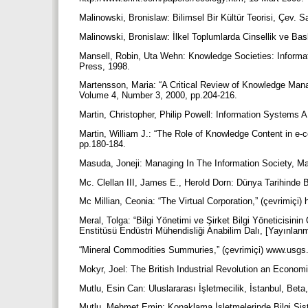
Malinowski, Bronislaw: Bilimsel Bir Kültür Teorisi, Çev. 
Malinowski, Bronislaw: İlkel Toplumlarda Cinsellik ve Bas
Mansell, Robin, Uta Wehn: Knowledge Societies: Informa
Press, 1998.
Martensson, Maria: “A Critical Review of Knowledge Ma
Volume 4, Number 3, 2000, pp.204-216.
Martin, Christopher, Philip Powell: Information System
Martin, William J.: “The Role of Knowledge Content in e
pp.180-184.
Masuda, Joneji: Managing In The Information Society, M
Mc. Clellan III, James E., Herold Dorn: Dünya Tarihinde 
Mc Millian, Ceonia: “The Virtual Corporation,” (çevrimiç
Meral, Tolga: “Bilgi Yönetimi ve Şirket Bilgi Yöneticisini
Enstitüsü Endüstri Mühendisliği Anabilim Dalı, [Yayınla
“Mineral Commodities Summuries,” (çevrimiçi) www.usgs.g
Mokyr, Joel: The British Industrial Revolution an Econo
Mutlu, Esin Can: Uluslararası İşletmecilik, İstanbul, Beta
Mutlu, Mehmet Emin: Konaklama İşletmelerinde Bilgi Siste