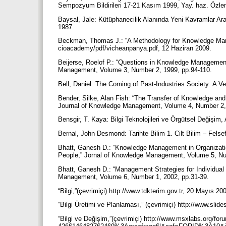
Sempozyum Bildirileri 17-21 Kasım 1999, Yay. haz. Özl
Baysal, Jale: Kütüphanecilik Alanında Yeni Kavramlar Araç
1987.
Beckman, Thomas J.: “A Methodology for Knowledge Mana
cioacademy/pdf/vicheanpanya.pdf, 12 Haziran 2009.
Beijerse, Roelof P.: “Questions in Knowledge Managemen
Management, Volume 3, Number 2, 1999, pp.94-110.
Bell, Daniel: The Coming of Past-Industries Society: A V
Bender, Silke, Alan Fish: “The Transfer of Knowledge and
Journal of Knowledge Management, Volume 4, Number 2,
Bensgir, T. Kaya: Bilgi Teknolojileri ve Örgütsel Değişi
Bernal, John Desmond: Tarihte Bilim 1. Cilt Bilim – Fels
Bhatt, Ganesh D.: “Knowledge Management in Organizatio
People,” Jornal of Knowledge Management, Volume 5, Nu
Bhatt, Ganesh D.: “Management Strategies for Individua
Management, Volume 6, Number 1, 2002, pp.31-39.
“Bilgi,”(çevrimiçi) http://www.tdkterim.gov.tr, 20 Mayıs 20
“Bilgi Üretimi ve Planlaması,” (çevrimiçi) http://www.sli
“Bilgi ve Değişim,”(çevrimiçi) http://www.msxlabs.org/fo