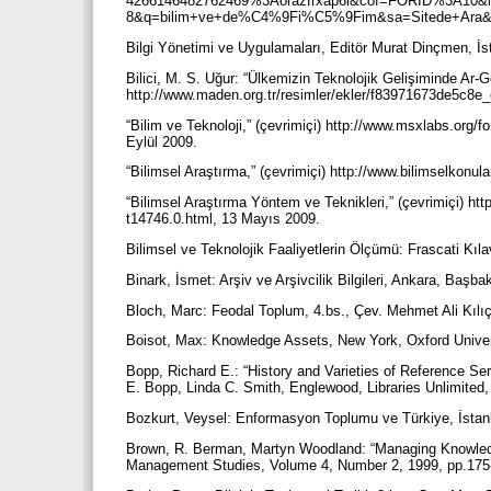
4266146482762469%3Aorazfrxap6l&cof=FORID%3A10&
8&q=bilim+ve+de%C4%9Fi%C5%9Fim&sa=Sitede+Ara&sit
Bilgi Yönetimi ve Uygulamaları, Editör Murat Dinçmen, İ
Bilici, M. S. Uğur: “Ülkemizin Teknolojik Gelişiminde Ar-G
http://www.maden.org.tr/resimler/ekler/f83971673de5c8e
“Bilim ve Teknoloji,” (çevrimiçi) http://www.msxlabs.org/f
Eylül 2009.
“Bilimsel Araştırma,” (çevrimiçi) http://www.bilimselko
“Bilimsel Araştırma Yöntem ve Teknikleri,” (çevrimiçi) ht
t14746.0.html, 13 Mayıs 2009.
Bilimsel ve Teknolojik Faaliyetlerin Ölçümü: Frascati K
Binark, İsmet: Arşiv ve Arşivcilik Bilgileri, Ankara, Başb
Bloch, Marc: Feodal Toplum, 4.bs., Çev. Mehmet Ali Kılı
Boisot, Max: Knowledge Assets, New York, Oxford Unive
Bopp, Richard E.: “History and Varieties of Reference Ser
E. Bopp, Linda C. Smith, Englewood, Libraries Unlimited,
Bozkurt, Veysel: Enformasyon Toplumu ve Türkiye, İstan
Brown, R. Berman, Martyn Woodland: “Managing Knowledge
Management Studies, Volume 4, Number 2, 1999, pp.175