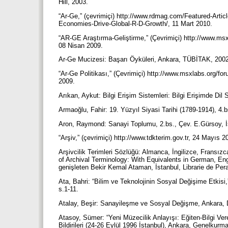
Hill, 2003.
“Ar-Ge,” (çevrimiçi) http://www.rdmag.com/Featured-Arti
Economies-Drive-Global-R-D-Growth/, 11 Mart 2010.
“AR-GE Araştırma-Geliştirme,” (Çevrimiçi) http://www.msxl
08 Nisan 2009.
Ar-Ge Mucizesi: Başarı Öyküleri, Ankara, TÜBİTAK, 200
“Ar-Ge Politikası,” (Çevrimiçi) http://www.msxlabs.org/for
2009.
Arıkan, Aykut: Bilgi Erişim Sistemleri: Bilgi Erişimde Dil 
Armaoğlu, Fahir: 19. Yüzyıl Siyasi Tarihi (1789-1914), 4.b
Aron, Raymond: Sanayi Toplumu, 2.bs., Çev. E.Gürsoy, İ
“Arşiv,” (çevrimiçi) http://www.tdkterim.gov.tr, 24 Mayıs 
Arşivcilik Terimleri Sözlüğü: Almanca, İngilizce, Fransız
of Archival Terminology: With Equivalents in German, Eng
genişleten Bekir Kemal Ataman, İstanbul, Librarie de Per
Ata, Bahri: “Bilim ve Teknolojinin Sosyal Değişime Etkis
s.1-11.
Atalay, Beşir: Sanayileşme ve Sosyal Değişme, Ankara, 
Atasoy, Sümer: “Yeni Müzecilik Anlayışı: Eğiten-Bilgi Ve
Bildirileri (24-26 Eylül 1996 İstanbul), Ankara, Genelkurm