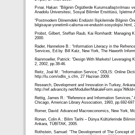
Pınar, Hakan: “Bilginin Örgütlerde Kurumsallaştırılması v
Anadolu Üniversitesi, Sosyal Bilimler Enstitüsü, İşletm
“Postmodern Dönemdeki Endüstri İlişkilerinde Bilginin Önem
bilgisayar-yonetimli-calisma-ve-endustri-sosyolojisi.html
Probst, Gilbert, Steffan Raub, Kai Romhardt: Managing 
2000.
Rader, Hannelore B.: “Information Literacy in the Refren
Services, Ed.by. Bill Katz, New York, The Haworth Infor
Rainmoeller, Patrick: “Design With Markets! Leveraging
2, 2002, pp.38-46.
Reitz, Joal M.: “Information Service,” ODLIS: Online Dicti
http://lu.com/odlis_s.cfm, 27 Haziran 2009.
Research, Development and Innovation in Turkey, Ankara,
http://ref.advancity.net/Moduller/MakaleForm.aspx?Mkl
Rettig, James R.: “Reference and Information Services,” 
Chicago, American Library Association, 1993, pp.692-697
Romer, David: Advanced Macroeconomics, New York, Mc
Ronan, Colin A.: Bilim Tarihi – Dünya Kültürlerinde Bilim
Ankara, TÜBİTAK, 2005.
Rothstein, Samuel: “The Development of The Concept of R