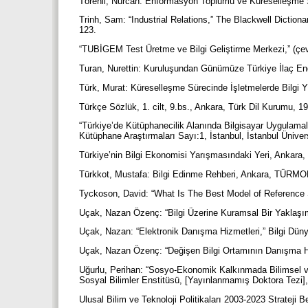
Törenli, Nurcan: Enformasyon Toplumu ve Küreselleşme S
Trinh, Sam: “Industrial Relations,” The Blackwell Diction
123.
“TUBİGEM Test Üretme ve Bilgi Geliştirme Merkezi,” (çev
Turan, Nurettin: Kuruluşundan Günümüze Türkiye İlaç End
Türk, Murat: Küreselleşme Sürecinde İşletmelerde Bilgi 
Türkçe Sözlük, 1. cilt, 9.bs., Ankara, Türk Dil Kurumu, 1
“Türkiye’de Kütüphanecilik Alanında Bilgisayar Uygulama
Kütüphane Araştırmaları Sayı:1, İstanbul, İstanbul Üniver
Türkiye’nin Bilgi Ekonomisi Yarışmasındaki Yeri, Ankara
Türkkot, Mustafa: Bilgi Edinme Rehberi, Ankara, TÜRM
Tyckoson, David: “What Is The Best Model of Reference 
Uçak, Nazan Özenç: “Bilgi Üzerine Kuramsal Bir Yaklaşım,
Uçak, Nazan: “Elektronik Danışma Hizmetleri,” Bilgi Düny
Uçak, Nazan Özenç: “Değişen Bilgi Ortamının Danışma Hiz
Uğurlu, Perihan: “Sosyo-Ekonomik Kalkınmada Bilimsel ve
Sosyal Bilimler Enstitüsü, [Yayınlanmamış Doktora Tezi]
Ulusal Bilim ve Teknoloji Politikaları 2003-2023 Strateji