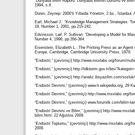
“Dünyada Bilim Raporu: Dünyada Bilimin Durumu ve Bilimd
1994, s.8.
Düren, Zeynep: 2000’li Yıllarda Yönetim, 2.bs., İstanbul, 
Earl, Michael J.: “Knowledge Management Strategies: T
18, Number 1, 2001, pp.215-242.
Edvinsson, Laif, P. Sullivan: “Developing a Model for Ma
Number 4, 1996, pp.356-364.
Eisenstein, Elizabeth L.: The Printing Press as an Agen
Europe, Cambridge, Cambridge University Press, 1979.
“Endüstri,” (çevrimiçi) http://www.msxlabs.org/forum/muhe
“Endüstri,” (çevrimiçi) http://tdkterim.gov.tr/bts/?kate
“Endüstri,” (çevrimiçi) http://analiz.ibsyazilim.com/sozl
“Endüstri Devrimi,” (çevrimiçi) www.tr.wikipedia.org, 29 
“Endüstri Devrimi,” (çevrimiçi) http://www.msxlabs.org/fo
“Endüstri Devrimi,” (çevrimiçi) www.forumilk.com/bilim-ta
“Endüstri Devrimi ve Bilim,” (çevrimiçi) http://www.msxla
bilim.html, 22 Ağustos 2009.
“Endüstri Toplumu,” (çevrimiçi) http://www.msxlabs.org/fo
2009.