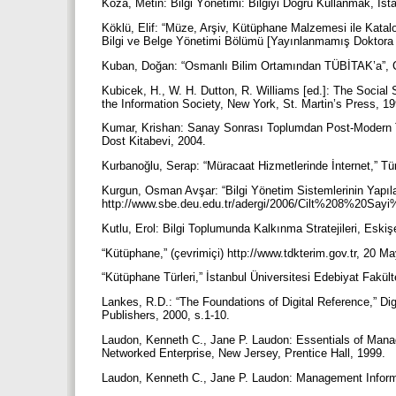
Koza, Metin: Bilgi Yönetimi: Bilgiyi Doğru Kullanmak, İs
Köklü, Elif: “Müze, Arşiv, Kütüphane Malzemesi ile Katalog
Bilgi ve Belge Yönetimi Bölümü [Yayınlanmamış Doktora 
Kuban, Doğan: “Osmanlı Bilim Ortamından TÜBİTAK’a”, Cu
Kubicek, H., W. H. Dutton, R. Williams [ed.]: The Socia
the Information Society, New York, St. Martin’s Press, 1
Kumar, Krishan: Sanay Sonrası Toplumdan Post-Modern 
Dost Kitabevi, 2004.
Kurbanoğlu, Serap: “Müracaat Hizmetlerinde İnternet,” Tür
Kurgun, Osman Avşar: “Bilgi Yönetim Sistemlerinin Yapılan
http://www.sbe.deu.edu.tr/adergi/2006/Cilt%208%20Sayi
Kutlu, Erol: Bilgi Toplumunda Kalkınma Stratejileri, Eskiş
“Kütüphane,” (çevrimiçi) http://www.tdkterim.gov.tr, 20 M
“Kütüphane Türleri,” İstanbul Üniversitesi Edebiyat Fakü
Lankes, R.D.: “The Foundations of Digital Reference,” D
Publishers, 2000, s.1-10.
Laudon, Kenneth C., Jane P. Laudon: Essentials of Mana
Networked Enterprise, New Jersey, Prentice Hall, 1999.
Laudon, Kenneth C., Jane P. Laudon: Management Informat