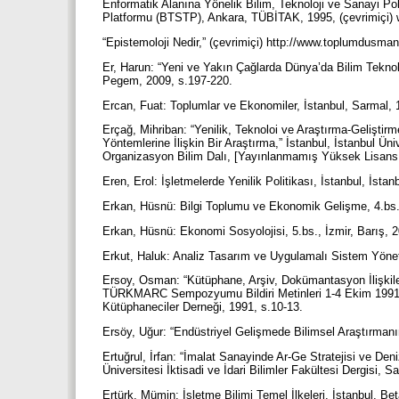
Enformatik Alanına Yönelik Bilim, Teknoloji ve Sanayi Pol
Platformu (BTSTP), Ankara, TÜBİTAK, 1995, (çevrimiçi) 
“Epistemoloji Nedir,” (çevrimiçi) http://www.toplumdusm
Er, Harun: “Yeni ve Yakın Çağlarda Dünya’da Bilim Teknol
Pegem, 2009, s.197-220.
Ercan, Fuat: Toplumlar ve Ekonomiler, İstanbul, Sarmal,
Erçağ, Mihriban: “Yenilik, Teknoloi ve Araştırma-Geliştir
Yöntemlerine İlişkin Bir Araştırma,” İstanbul, İstanbul Ün
Organizasyon Bilim Dalı, [Yayınlanmamış Yüksek Lisans
Eren, Erol: İşletmelerde Yenilik Politikası, İstanbul, İsta
Erkan, Hüsnü: Bilgi Toplumu ve Ekonomik Gelişme, 4.bs.,
Erkan, Hüsnü: Ekonomi Sosyolojisi, 5.bs., İzmir, Barış, 
Erkut, Haluk: Analiz Tasarım ve Uygulamalı Sistem Yöneti
Ersoy, Osman: “Kütüphane, Arşiv, Dokümantasyon İlişkile
TÜRKMARC Sempozyumu Bildiri Metinleri 1-4 Ekim 1991 B
Kütüphaneciler Derneği, 1991, s.10-13.
Ersöy, Uğur: “Endüstriyel Gelişmede Bilimsel Araştırmanın
Ertuğrul, İrfan: “İmalat Sanayinde Ar-Ge Stratejisi ve Den
Üniversitesi İktisadi ve İdari Bilimler Fakültesi Dergisi, 
Ertürk, Mümin: İşletme Bilimi Temel İlkeleri, İstanbul, Be