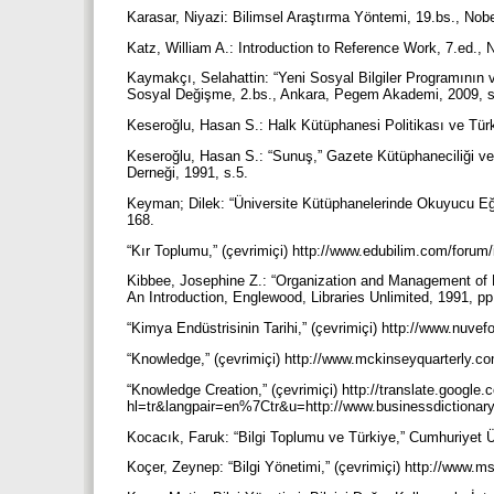
Karasar, Niyazi: Bilimsel Araştırma Yöntemi, 19.bs., Nob
Katz, William A.: Introduction to Reference Work, 7.ed.,
Kaymakçı, Selahattin: “Yeni Sosyal Bilgiler Programının v
Sosyal Değişme, 2.bs., Ankara, Pegem Akademi, 2009, 
Keseroğlu, Hasan S.: Halk Kütüphanesi Politikası ve Tür
Keseroğlu, Hasan S.: “Sunuş,” Gazete Kütüphaneciliği ve
Derneği, 1991, s.5.
Keyman; Dilek: “Üniversite Kütüphanelerinde Okuyucu Eğit
168.
“Kır Toplumu,” (çevrimiçi) http://www.edubilim.com/forum
Kibbee, Josephine Z.: “Organization and Management of 
An Introduction, Englewood, Libraries Unlimited, 1991, p
“Kimya Endüstrisinin Tarihi,” (çevrimiçi) http://www.nuvef
“Knowledge,” (çevrimiçi) http://www.mckinseyquarterly.c
“Knowledge Creation,” (çevrimiçi) http://translate.google.c
hl=tr&langpair=en%7Ctr&u=http://www.businessdictionary
Kocacık, Faruk: “Bilgi Toplumu ve Türkiye,” Cumhuriyet Ün
Koçer, Zeynep: “Bilgi Yönetimi,” (çevrimiçi) http://www.