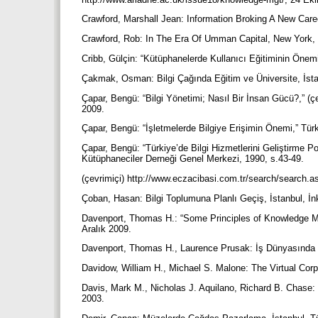
Crawford, Marshall Jean: Information Broking A New Care
Crawford, Rob: In The Era Of Umman Capital, New York,
Cribb, Gülçin: “Kütüphanelerde Kullanıcı Eğitiminin Önemi
Çakmak, Osman: Bilgi Çağında Eğitim ve Üniversite, İsta
Çapar, Bengü: “Bilgi Yönetimi; Nasıl Bir İnsan Gücü?,” 
2009.
Çapar, Bengü: “İşletmelerde Bilgiye Erişimin Önemi,” Türk
Çapar, Bengü: “Türkiye’de Bilgi Hizmetlerini Geliştirme P
Kütüphaneciler Derneği Genel Merkezi, 1990, s.43-49.
(çevrimiçi) http://www.eczacibasi.com.tr/search/search.a
Çoban, Hasan: Bilgi Toplumuna Planlı Geçiş, İstanbul, İn
Davenport, Thomas H.: “Some Principles of Knowledge M
Aralık 2009.
Davenport, Thomas H., Laurence Prusak: İş Dünyasında B
Davidow, William H., Michael S. Malone: The Virtual Corp
Davis, Mark M., Nicholas J. Aquilano, Richard B. Chase: 
2003.