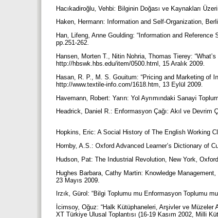
Hacıkadiroğlu, Vehbi: Bilginin Doğası ve Kaynakları Üzer
Haken, Hermann: Information and Self-Organization, Berli
Han, Lifeng, Anne Goulding: “Information and Reference Se
pp.251-262.
Hansen, Morten T., Nitin Nohria, Thomas Tierey: “What’s
http://hbswk.hbs.edu/item/0500.html, 15 Aralık 2009.
Hasan, R. P., M. S. Gouitum: “Pricing and Marketing of I
http://www.textile-info.com/1618.htm, 13 Eylül 2009.
Havemann, Robert: Yarın: Yol Ayrımındaki Sanayi Toplumu
Headrick, Daniel R.: Enformasyon Çağı: Akıl ve Devrim Çağ
Hopkins, Eric: A Social History of The English Working 
Hornby, A.S.: Oxford Advanced Learner’s Dictionary of Cu
Hudson, Pat: The Industrial Revolution, New York, Oxford
Hughes Barbara, Cathy Martin: Knowledge Management, (
23 Mayıs 2009.
Irzık, Gürol: “Bilgi Toplumu mu Enformasyon Toplumu mu
İcimsoy, Oğuz: “Halk Kütüphaneleri, Arşivler ve Müzeler 
XT Türkiye Ulusal Toplantısı (16-19 Kasım 2002, Milli Kü