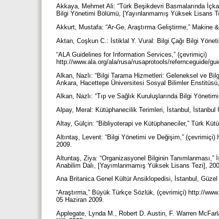
Akkaya, Mehmet Ali: “Türk Beşikdevri Basmalarında İçkapa
Bilgi Yönetimi Bölümü, [Yayınlanmamış Yüksek Lisans T
Akkurt, Mustafa: “Ar-Ge, Araştırma Geliştirme,” Makine &
Aktan, Coşkun C.: İstiklal Y. Vural: Bilgi Çağı Bilgi Yönet
“ALA Guidelines for Information Services,” (çevrimiçi)
http://www.ala.org/ala/rusa/rusaprotools/refernceguide/g
Alkan, Nazlı: “Bilgi Tarama Hizmetleri: Geleneksel ve Bilg
Ankara, Hacettepe Üniversitesi Sosyal Bilimler Enstitüs
Alkan, Nazlı: “Tıp ve Sağlık Kuruluşlarında Bilgi Yönetimi
Alpay, Meral: Kütüphanecilik Terimleri, İstanbul, İstanbul
Altay, Gülçin: “Bibliyoterapi ve Kütüphaneciler,” Türk Küt
Altıntaş, Levent: “Bilgi Yönetimi ve Değişim,” (çevrimiçi
2009.
Altuntaş, Ziya: “Organizasyonel Bilginin Tanımlanması,” İ
Anabilim Dalı, [Yayımlanmamış Yüksek Lisans Tezi], 20
Ana Britanica Genel Kültür Ansiklopedisi, İstanbul, Güzel
“Araştırma,” Büyük Türkçe Sözlük, (çevrimiçi) http://w
05 Haziran 2009.
Applegate, Lynda M., Robert D. Austin, F. Warren McFar