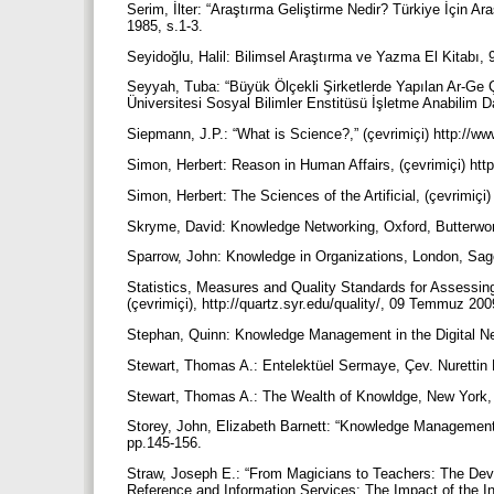
Serim, İlter: “Araştırma Geliştirme Nedir? Türkiye İçin A
1985, s.1-3.
Seyidoğlu, Halil: Bilimsel Araştırma ve Yazma El Kitabı,
Seyyah, Tuba: “Büyük Ölçekli Şirketlerde Yapılan Ar-Ge
Üniversitesi Sosyal Bilimler Enstitüsü İşletme Anabilim
Siepmann, J.P.: “What is Science?,” (çevrimiçi) http://w
Simon, Herbert: Reason in Human Affairs, (çevrimiçi) htt
Simon, Herbert: The Sciences of the Artificial, (çevrimiçi
Skryme, David: Knowledge Networking, Oxford, Butterw
Sparrow, John: Knowledge in Organizations, London, Sag
Statistics, Measures and Quality Standards for Assessing
(çevrimiçi), http://quartz.syr.edu/quality/, 09 Temmuz 20
Stephan, Quinn: Knowledge Management in the Digital N
Stewart, Thomas A.: Entelektüel Sermaye, Çev. Nurettin
Stewart, Thomas A.: The Wealth of Knowldge, New York
Storey, John, Elizabeth Barnett: “Knowledge Management
pp.145-156.
Straw, Joseph E.: “From Magicians to Teachers: The Devel
Reference and Information Services: The Impact of the In