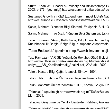
Sturm, Brian W.: “Reader’s Advisory and Bibliotherapy: He
2003, p.173, (çevrimiçi) http://research.dils.tku.edu.tw
Sustained Growth in R&D Expenditure in most EU-25 Natio
http://ec.europa.eu/research/headlines/news/article_05
Şahin, Mehmet: Yönetim Bilgi Sistemi, Eskişehir, Birlik 
Şahin, Mehmet…[ve öte.]: Yönetim Bilgi Sistemleri, Eskiş
Taner, Sönmez: “Arşiv, Kütüphane, Bilgi Uzmanlarının Eği
Kütüphanecilik Dergisi Belge Bilgi Kütüphane Araştırmalar
“Tarım Endüstrisi,” (çevrimiçi) http://www.bilimveteknoloji
Taş, Ramazan: “AR-GE Yoğunluğu-Rekabet Gücü İlişkisi Aç
http://www.filbilisim.com/external/tepav.org.tr/upload/
urkiye___AB_Karsilastirmali_Analizi.pdf, 29 Aralık 2009.
Tekeli, Hasan: Bilgi Çağı, İstanbul, Simavi, 1994.
Tekin, Halil: Eğitimde Ölçme ve Değerlendirme, 9.bs., An
Tekin, Mahmut: Üretim Yönetimi Cilt 1, Konya, Selçuk Ün
“Teknoloji,” (çevrimiçi) http://www.tdk.org.tr/TR/S
Ekim 2009.
Teknoloji Geliştirme ve Yenilik Destekleri Rehberi, Ankara
“Teknoloji Nedir?,” (çevrimiçi) http://www.ebilge.com/374