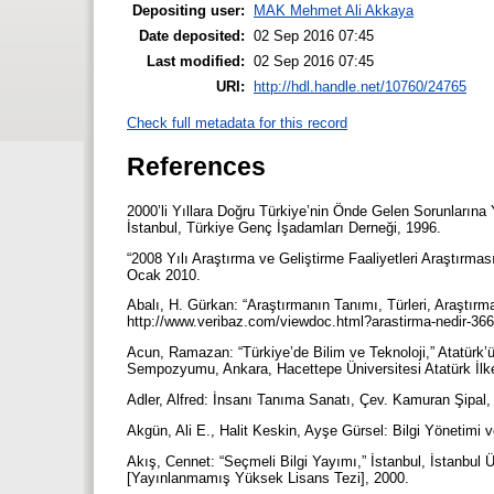
Depositing user:
MAK Mehmet Ali Akkaya
Date deposited:
02 Sep 2016 07:45
Last modified:
02 Sep 2016 07:45
URI:
http://hdl.handle.net/10760/24765
Check full metadata for this record
References
2000’li Yıllara Doğru Türkiye’nin Önde Gelen Sorunlarına 
İstanbul, Türkiye Genç İşadamları Derneği, 1996.
“2008 Yılı Araştırma ve Geliştirme Faaliyetleri Araştırmas
Ocak 2010.
Abalı, H. Gürkan: “Araştırmanın Tanımı, Türleri, Araştırm
http://www.veribaz.com/viewdoc.html?arastirma-nedir-36
Acun, Ramazan: “Türkiye’de Bilim ve Teknoloji,” Atatürk
Sempozyumu, Ankara, Hacettepe Üniversitesi Atatürk İlkel
Adler, Alfred: İnsanı Tanıma Sanatı, Çev. Kamuran Şipal,
Akgün, Ali E., Halit Keskin, Ayşe Gürsel: Bilgi Yönetimi 
Akış, Cennet: “Seçmeli Bilgi Yayımı,” İstanbul, İstanbul 
[Yayınlanmamış Yüksek Lisans Tezi], 2000.