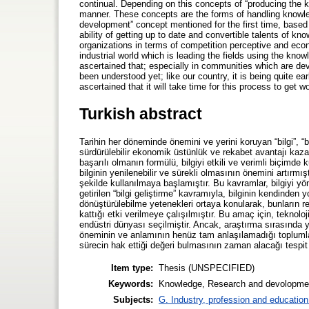
continual. Depending on this concepts of “producing the 
manner. These concepts are the forms of handling knowled
development” concept mentioned for the first time, based o
ability of getting up to date and convertible talents of kno
organizations in terms of competition perceptive and econ
industrial world which is leading the fields using the know
ascertained that; especially in communities which are d
been understood yet; like our country, it is being quite e
ascertained that it will take time for this process to get w
Turkish abstract
Tarihin her döneminde önemini ve yerini koruyan “bilgi”, “b
sürdürülebilir ekonomik üstünlük ve rekabet avantajı ka
başarılı olmanın formülü, bilgiyi etkili ve verimli biçimd
bilginin yenilenebilir ve sürekli olmasının önemini artırmış
şekilde kullanılmaya başlamıştır. Bu kavramlar, bilgiyi yön
getirilen “bilgi geliştirme” kavramıyla, bilginin kendinden 
dönüştürülebilme yetenekleri ortaya konularak, bunların
kattığı etki verilmeye çalışılmıştır. Bu amaç için, teknol
endüstri dünyası seçilmiştir. Ancak, araştırma sırasında y
öneminin ve anlamının henüz tam anlaşılamadığı toplumlar
sürecin hak ettiği değeri bulmasının zaman alacağı tespit 
Item type:
Thesis (UNSPECIFIED)
Keywords:
Knowledge, Research and devolopmen
Subjects:
G. Industry, profession and education