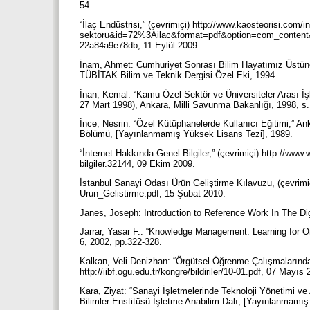
54.
“İlaç Endüstrisi,” (çevrimiçi) http://www.kaosteorisi.com
sektoru&id=72%3Ailac&format=pdf&option=com_conten
22a84a9e78db, 11 Eylül 2009.
İnam, Ahmet: Cumhuriyet Sonrası Bilim Hayatımız Üstüne 
TÜBİTAK Bilim ve Teknik Dergisi Özel Eki, 1994.
İnan, Kemal: “Kamu Özel Sektör ve Üniversiteler Arası İş
27 Mart 1998), Ankara, Milli Savunma Bakanlığı, 1998, s
İnce, Nesrin: “Özel Kütüphanelerde Kullanıcı Eğitimi,” An
Bölümü, [Yayınlanmamış Yüksek Lisans Tezi], 1989.
“İnternet Hakkında Genel Bilgiler,” (çevrimiçi) http://www
bilgiler.32144, 09 Ekim 2009.
İstanbul Sanayi Odası Ürün Geliştirme Kılavuzu, (çevrimiç
Urun_Gelistirme.pdf, 15 Şubat 2010.
Janes, Joseph: Introduction to Reference Work In The D
Jarrar, Yasar F.: “Knowledge Management: Learning for O
6, 2002, pp.322-328.
Kalkan, Veli Denizhan: “Örgütsel Öğrenme Çalışmalarında Y
http://iibf.ogu.edu.tr/kongre/bildiriler/10-01.pdf, 07 Mayıs
Kara, Ziyat: “Sanayi İşletmelerinde Teknoloji Yönetimi v
Bilimler Enstitüsü İşletme Anabilim Dalı, [Yayınlanmamı