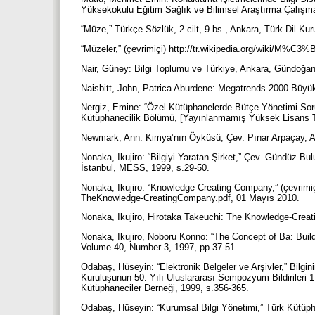
Yüksekokulu Eğitim Sağlık ve Bilimsel Araştırma Çalışma
“Müze,” Türkçe Sözlük, 2 cilt, 9.bs., Ankara, Türk Dil K
“Müzeler,” (çevrimiçi) http://tr.wikipedia.org/wiki/M%C3
Nair, Güney: Bilgi Toplumu ve Türkiye, Ankara, Gündoğa
Naisbitt, John, Patrica Aburdene: Megatrends 2000 Büyük
Nergiz, Emine: “Özel Kütüphanelerde Bütçe Yönetimi Sorunl
Kütüphanecilik Bölümü, [Yayınlanmamış Yüksek Lisans T
Newmark, Ann: Kimya’nın Öyküsü, Çev. Pınar Arpaçay, 
Nonaka, Ikujiro: “Bilgiyi Yaratan Şirket,” Çev. Gündüz B
İstanbul, MESS, 1999, s.29-50.
Nonaka, Ikujiro: “Knowledge Creating Company,” (çevri
TheKnowledge-CreatingCompany.pdf, 01 Mayıs 2010.
Nonaka, Ikujiro, Hirotaka Takeuchi: The Knowledge-Crea
Nonaka, Ikujiro, Noboru Konno: “The Concept of Ba: Buil
Volume 40, Number 3, 1997, pp.37-51.
Odabaş, Hüseyin: “Elektronik Belgeler ve Arşivler,” Bilg
Kuruluşunun 50. Yılı Uluslararası Sempozyum Bildiriler
Kütüphaneciler Derneği, 1999, s.356-365.
Odabaş, Hüseyin: “Kurumsal Bilgi Yönetimi,” Türk Kütüpha