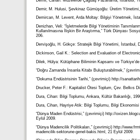
Demir, Canan: Müzelerde Çağdaş Pazarlama, İstanbul, Tü
Demir, M. Hulusi, Şevkinaz Gümüşoğlu: Üretim Yönetimi, 
Demircan, M. Levent, Arda Moltay: Bilgiyi Yönetmek, İst
Denizhan, Veli: “İşletmelerde Bilgi Yönetiminin Tanımlanm
Kullanılmasına İlişkin Bir Araştırma,” Türk Dünyası Sosya
206.
Dervişoğlu, H. Gökçe: Stratejik Bilgi Yönetimi, İstanbul,
Dickinson, Gail K.: Selection and Evaluation of Electron
Dilek, Hülya: Kütüphane Biliminin Kapsamı ve Türkiye’de
“Doğru Zamanda İnsanla Kitabı Buluşturabilmek,” (çevrim
“Dokuma Endüstrisinin Tarihi,” (çevrimiçi) http://sanattar
Drucker, Peter F.: Kapitalist Ötesi Toplum, Çev. Belkıs D
Dura, Cihan: Bilgi Toplumu, Ankara, Kültür Bakanlığı, 19
Dura, Cihan, Hayriye Atik: Bilgi Toplumu, Bilgi Ekonomisi 
“Dünya Maden Endüstrisi,” (çevrimiçi) http://oxizen.blog
Eylül 2009.
“Dünya Madencilik Politikaları,” (çevrimiçi) http://www.fr
madencilik-sektorune-genel-bakis.html, 21 Eylül 2009.