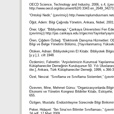
OECD Science, Technology and Industry, 2006, s.4, (çevr
http://www.oecd.org/document/62/0.3343.en_2649_3427
“Ontoloji Nedir,” (çevrimiçi) http://www.toplumdusmani.
Öğüt, Adem: Bilgi Çağında Yönetim, Ankara, Nobel, 2001
Öner, Uğur: “Bibliyoterapi,” Çankaya Üniversitesi Fen Ede
(çevrimiçi) http://jas.cankaya.edu.tr/gecmisYayinlar/y
Ören, Çiğdem Özbeğ: “Elektronik Danışma Hizmetleri: OD
Bilgi ve Belge Yönetimi Bölümü, [Yayınlanmamış Yüksek
Ötüken, Adnan: Bibliyotekçinin El Kitabı: Bibliyotek Bilg
[y.y.],1. cilt 1948.
Özdemirci, Fahrettin: “Arşivlerimizin Kurumsal Yapılanma
Kütüphaneciler Derneğinin Kuruluşunun 50. Yılı Uluslar
öte.], Ankara, Türk Kütüphaneciler Derneği, 1999, s.366-
Özel, Nevzat: “Sınıflama ve Sınıflama Sistemleri,” (çevri
Özevren, Mine, Mehmet Gürsu: “Organizasyonlarda Bilginin
Ekonomi ve Yönetim Kongresi Bildiriler Kitabı, Eskişehir, 
655.
Özilgen, Mustafa: Endüstrileşme Sürecinde Bilgi Birikim
Peker, Hidayet: “İbn Sina’nın Bilimler Sınıflaması,” (çev
24.pdf, 17 Mart 2009.