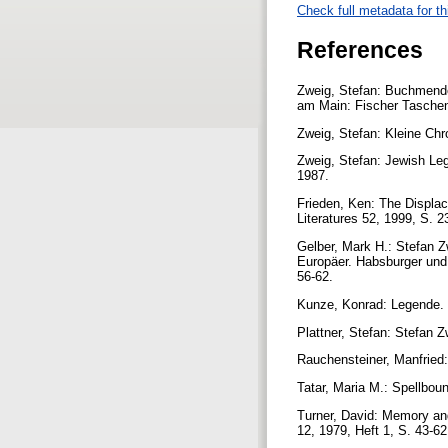
Check full metadata for th
References
Zweig, Stefan: Buchmende
am Main: Fischer Tasche
Zweig, Stefan: Kleine Chro
Zweig, Stefan: Jewish Le
1987.
Frieden, Ken: The Displac
Literatures 52, 1999, S. 
Gelber, Mark H.: Stefan Z
Europäer. Habsburger un
56-62.
Kunze, Konrad: Legende. I
Plattner, Stefan: Stefan 
Rauchensteiner, Manfried
Tatar, Maria M.: Spellbou
Turner, David: Memory and
12, 1979, Heft 1, S. 43-6