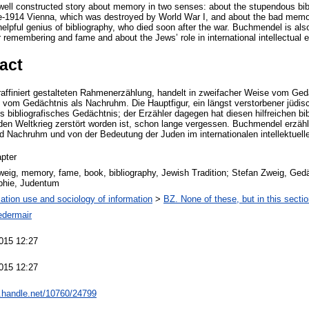
ell constructed story about memory in two senses: about the stupendous bib
e-1914 Vienna, which was destroyed by World War I, and about the bad memor
helpful genius of bibliography, who died soon after the war. Buchmendel is als
or remembering and fame and about the Jews’ role in international intellectual
act
raffiniert gestalteten Rahmenerzählung, handelt in zweifacher Weise vom Ge
om Gedächtnis als Nachruhm. Die Hauptfigur, ein längst verstorbener jüdisc
es bibliografisches Gedächtnis; der Erzähler dagegen hat diesen hilfreichen b
 den Weltkrieg zerstört worden ist, schon lange vergessen. Buchmendel erzäh
und Nachruhm und von der Bedeutung der Juden im internationalen intellektuel
pter
weig, memory, fame, book, bibliography, Jewish Tradition; Stefan Zweig, Ge
aphie, Judentum
ation use and sociology of information
>
BZ. None of these, but in this sectio
edermair
015 12:27
015 12:27
l.handle.net/10760/24799