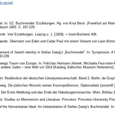
is record
l. In: SZ: Buchmendel. Erzählungen. Hg. von Knut Beck. (Frankfurt am Main:
nbuch 1993. S. 197-229.
nik. Vier Erzählungen. Leipzig o. J. [1929]. = Insel-Bücherei 408.
gends. Übersetzt von Eden und Cedar Paul mit einem Vorwort von Leon Botst
ement of Jewish Identity in Stefan Zweig’s „Buchmendel“. In: Symposium. A 
232-239.
weigs Traum von Europa. In: Felicitas Heimann-Jelinek; Michaela Feur-stein-P
d andere Juden – eine Welt vor 1914 [Katalog Jüdisches Museum Hohenems]
n: Reallexikon der deutschen Literaturwissenschaft. Band 2. Berlin: de Gruy
Zweig. Die jüdischen Wurzeln seines Kosmopolitismus. Diplomarbeit (unveröff
: Der Erste Weltkrieg und das Ende der Habsburgermonarchie. Wien: Böhlau 
nd. Studies on Mesmerism and Literature. Princeton: Princeton University Pr
 the Humanitarian Ideal: An Interpretation of Stefan Zweig’s Buchmendel. In:
2