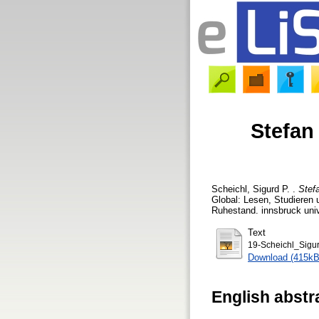
Stefan
Scheichl, Sigurd P.
.
Stef
Global: Lesen, Studieren 
Ruhestand. innsbruck univ
Text
19-Scheichl_Sigu
Download (415kB
English abstr