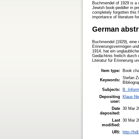
Buchmendel of 1929 is a w
Jewish book-peddler in pr
completely forgotten this 
importance of literature f
German abstr
Buchmendel (1929), eine 
Erinnerungsvermögen und v
1914, hat ein unglaublich
Gedächtnis freilich durch
Literatur für Erinnerung 
Item type:
Book cha
Stefan Z
Keywords:
Bibliogr
Subjects:
B. Inform
Depositing
Klaus Ni
user:
Date
30 Mar 2
deposited:
Last
30 Mar 2
modified:
URI:
http://hd