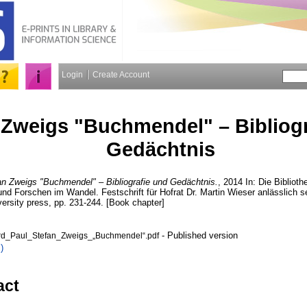
Login
Create Account
 Zweigs "Buchmendel" – Bibliogr
Gedächtnis
an Zweigs "Buchmendel" – Bibliografie und Gedächtnis.
, 2014 In: Die Biblioth
und Forschen im Wandel. Festschrift für Hofrat Dr. Martin Wieser anlässlich s
ersity press, pp. 231-244. [Book chapter]
- Published version
rd_Paul_Stefan_Zweigs_„Buchmendel“.pdf
)
act