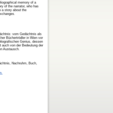
liographical memory of a
y of the narrator, who has
o a story about the
 exchanges.
dächtnis: vom Gedächtnis als
her Büchertrödler in Wien vor
ibliografischen Genius, dessen
lt auch von der Bedeutung der
len Austausch.
dächtnis, Nachruhm, Buch,
n.