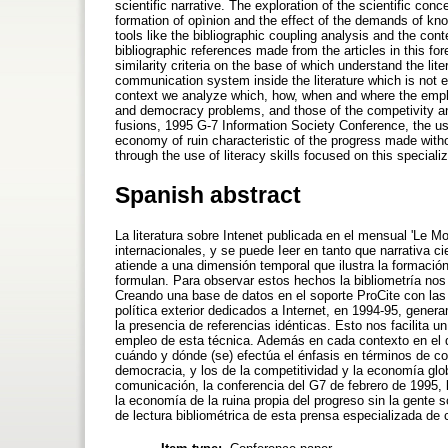
scientific narrative. The exploration of the scientific co
formation of opìnion and the effect of the demands of kn
tools like the bibliographic coupling analysis and the con
bibliographic references made from the articles in this for
similarity criteria on the base of which understand the lit
communication system inside the literature which is not e
context we analyze which, how, when and where the emphas
and democracy problems, and those of the competivity an
fusions, 1995 G-7 Information Society Conference, the use
economy of ruin characteristic of the progress made witho
through the use of literacy skills focused on this specializ
Spanish abstract
La literatura sobre Intenet publicada en el mensual 'Le 
internacionales, y se puede Ieer en tanto que narrativa ci
atiende a una dimensión temporal que ilustra la formació
formulan. Para observar estos hechos la bibliometría nos o
Creando una base de datos en el soporte ProCite con las r
política exterior dedicados a Internet, en 1994-95, generam
la presencia de referencias idénticas. Esto nos facilita un
empleo de esta técnica. Además en cada contexto en el qu
cuándo y dónde (se) efectúa el énfasis en términos de c
democracia, y los de la competitividad y la economía glo
comunicación, la conferencia del G7 de febrero de 1995, l
la economía de la ruina propia del progreso sin la gente
de lectura bibliométrica de esta prensa especializada de c