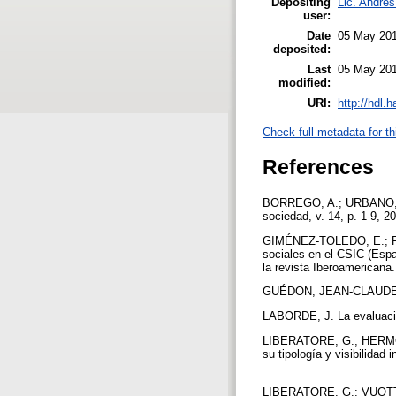
Depositing
Lic. Andrés
user:
Date
05 May 201
deposited:
Last
05 May 201
modified:
URI:
http://hdl.
Check full metadata for th
References
BORREGO, A.; URBANO, C. 
sociedad, v. 14, p. 1-9, 2
GIMÉNEZ-TOLEDO, E.; R
sociales en el CSIC (Esp
la revista Iberoamerica
GUÉDON, JEAN-CLAUDE. El a
LABORDE, J. La evaluación
LIBERATORE, G.; HERMOSIL
su tipología y visibilidad 
LIBERATORE, G.; VUOTTO, 