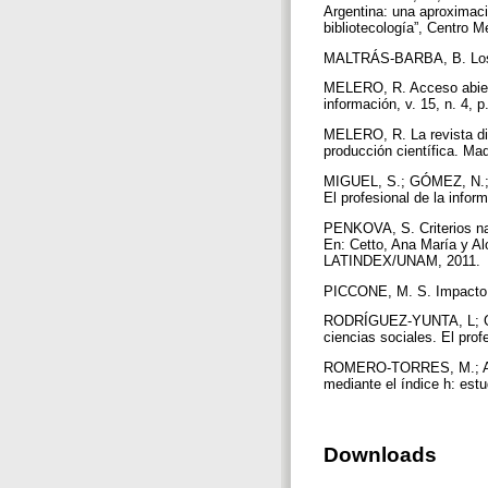
Argentina: una aproximació
bibliotecología”, Centro M
MALTRÁS-BARBA, B. Los in
MELERO, R. Acceso abierto 
información, v. 15, n. 4, 
MELERO, R. La revista digi
producción científica. Ma
MIGUEL, S.; GÓMEZ, N.; BO
El profesional de la infor
PENKOVA, S. Criterios nac
En: Cetto, Ana María y A
LATINDEX/UNAM, 2011.
PICCONE, M. S. Impacto y 
RODRÍGUEZ-YUNTA, L; GIM
ciencias sociales. El prof
ROMERO-TORRES, M.; ACO
mediante el índice h: est
Downloads