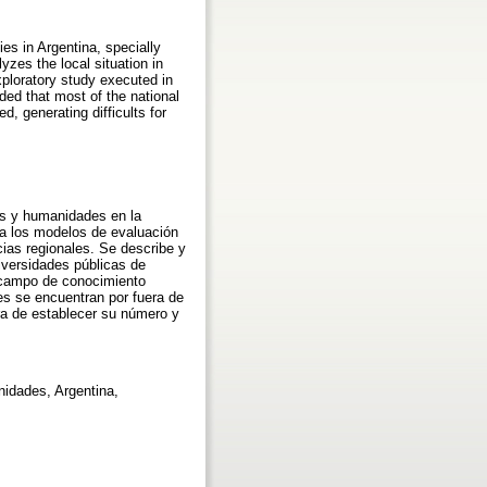
es in Argentina, specially
yzes the local situation in
xploratory study executed in
luded that most of the national
d, generating difficults for
es y humanidades en la
o a los modelos de evaluación
cias regionales. Se describe y
niversidades públicas de
l campo de conocimiento
es se encuentran por fuera de
ora de establecer su número y
nidades, Argentina,