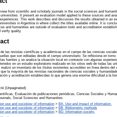
act
view from scientific and scholarly journals in the social sciences and humaniti
 universities. It present an evaluation model applied to these sources and anal
 experiences. This work describes and discusses the results obtained in an e
universities in Argentina in where collect the titles available online. It is conc
ces and humanities are outside of evaluation tools and accreditation establishe
verify quality.
ract
e las revistas científicas y académicas en el campo de las ciencias social
aquellas que son editadas desde el campo universitario. Se reflexiona en torn
tas fuentes y se analiza la situación local en contraste con algunas experien
tenidos en un estudio exploratorio realizado en los sitios web de todas las u
realizó un inventario de los títulos existentes accesibles en línea dentro de
que la mayoría de las revistas nacionales de ciencias sociales y humanidad
ación y acreditación establecidas lo que genera una enorme dificultad a la h
icle (Unpaginated)
entíficas, Evaluación de publicaciones periódicas, Ciencias Sociales y Huma
Journals, Social Sciencies and Humanities
ion use and sociology of information
>
BA. Use and impact of information.
ion use and sociology of information
>
BB. Bibliometric methods
ion use and sociology of information
>
BD. Information society.