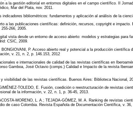
n a la gestión editorial en entornos digitales en el campo científico. II Jor
édico, Mar del Plata, nov. 2011.
dicadores bibliométricos: fundamentos y aplicación al análisis de la cienc
a las publicaciones científicas: definición, recursos, copyright e impacto. E
p. 255-266, 2005.
tal vista desde un entorno de acceso abierto: modelos y estrategias para favo
drid: CSIC, 2009.
NGIOVANI, P. Acceso abierto real y potencial a la producción científica de
mación, v. 21, n. 2, p. 146.153, 2012
ionales e internacionales de calidad de las revistas científicas en Iberoamér
lonso Gamboa, José Octavio (comps.) Calidad e Impacto de la revista Iberoa
visibilidad de las revistas científicas. Buenos Aires: Biblioteca Nacional, 
ÉNEZ-TOLEDO, E. Fusión, coedición o reestructuración de revistas cient
esional de la información, v. 22, n. 1, p. 36-45, 2013.
STA-MORENO, L. A.; TEJADA-GÓMEZ, M. A. Ranking de revistas científi
udio de caso Colombia. Revista Española de Documentación Científica, v. 36, 