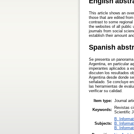
English abstr
This article shows an over
those that are edited from
contrast to some regional
the websites of all public 
journals from social scien
establish their amount and 
Spanish abst
Se presenta un panorama d
Argentina, en particular 
imperantes aplicados a es
discuten los resultados ob
Argentina desde donde se 
señalado. Se concluye en 
las herramientas de evalu
verificar su calidad.
Item type:
Journal art
Revistas ci
Keywords:
Scientific 
B. Informat
Subjects:
B. Informat
B. Informat