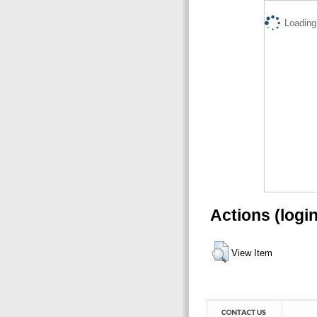
Loading.
Actions (logi
View Item