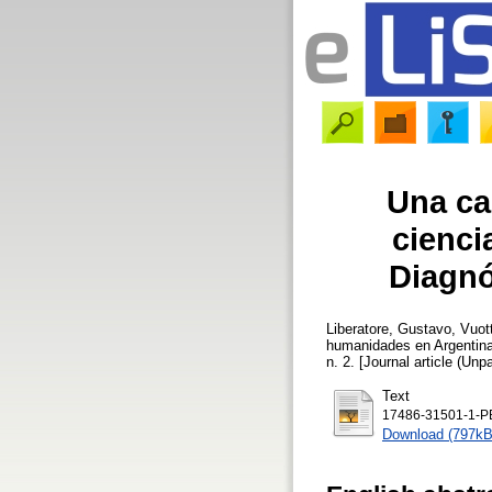
Una car
cienci
Diagnó
Liberatore, Gustavo
,
Vuot
humanidades en Argentina
n. 2. [Journal article (Unp
Text
17486-31501-1-PB
Download (797kB