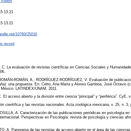
 Vuotto
5 13:21
5 13:21
handle.net/10760/25016
is record
La evaluación de revistas científicas en Ciencias Sociales y Humanidades.
006.
OMÁN-ROMÁN, A.; RODRÍGUEZ-RODRÍGUEZ, V. Evaluación de publicacion
aña): una propuesta. En: Cetto, Ana María y Alonso Gamboa, José Octavio (
na. México: LATINDEX/UNAM, 2011.
cceso abierto y la división entre ciencia “principal” y “periférica”. CyE, v.
 científica y las revistas nacionales. Acta zoológica mexicana, v. 25, n. 3,
LA, A. Caracterización de las publicaciones periódicas en psicología en I
internacional. Perspectivas en Psicología: revista de psicología y ciencias afin
A. Panorama de las revistas de acceso abierto en el área de las ciencias