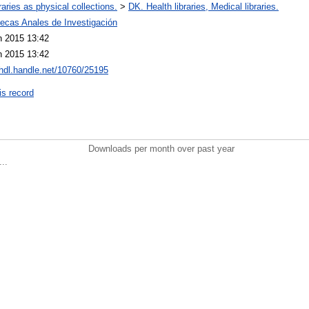
raries as physical collections.
>
DK. Health libraries, Medical libraries.
tecas Anales de Investigación
n 2015 13:42
n 2015 13:42
/hdl.handle.net/10760/25195
is record
Downloads per month over past year
..