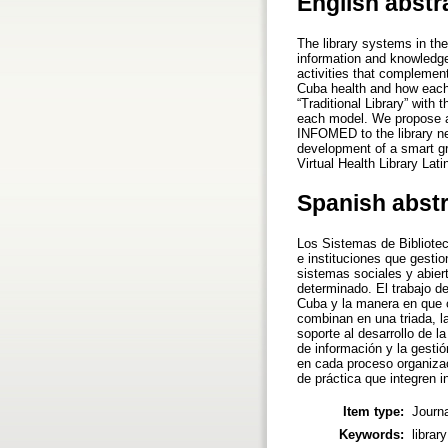
English abstr
The library systems in the
information and knowledge
activities that complement
Cuba health and how each o
“Traditional Library” with
each model. We propose 
INFOMED to the library ne
development of a smart gr
Virtual Health Library La
Spanish abst
Los Sistemas de Bibliote
e instituciones que gesti
sistemas sociales y abier
determinado. El trabajo d
Cuba y la manera en que c
combinan en una triada, la
soporte al desarrollo de l
de información y la gestió
en cada proceso organiza
de práctica que integren 
Item type:
Journa
Keywords:
librar