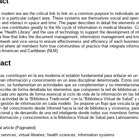
act
 modern era are the critical link to link on a common purpose to individuals a
 in a particular subject area. These systems are themselves social and ope
 and interact in space and time. The paper describes in detail the elements of
ne contributes greatly to the life cycle of information in medical libraries. Co
 the “Health Library” and the use of technology to support the development of
a flow that links the document management, information management and k
twork and vice versa to ensure effectiveness and efficiency of each busines
id where all members form true communities of practice that integrate inform
tin American and Caribbean (NLM).
ract
cas constituyen en la era moderna el eslabón fundamental para enlazar en un
onan información y conocimiento en un área disciplinar determinada. Estos s
tos, se fundamentan en actividades que se complementan y se interrelaciona
escribe de forma detallada los elementos que componen la red de bibliotecas 
ada uno aporta de forma esencial al ciclo de vida de la información en las b
 actividad de la “Biblioteca Tradicional” con la “Biblioteca Virtual de Salud” 
a gestión de información en cada modelo. Se propone un flujo que vincula la g
n del conocimiento desde Infomed hacia la red de biblioteca y viceversa, para l
cional y de desarrollo de una red inteligente donde todos sus miembros for
información y conocimientos a la Biblioteca Virtual de Salud para Latinoaméri
l article (Paginated)
y services; virtual libraries; health sciences; information systems