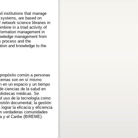
nd institutions that manage
n systems, are based on
 network science libraries in
mbine in a triad activity of
 information management in
nowledge management from
s process and the
ation and knowledge to the
 propósito común a personas
istemas son en sí mismo
n en un espacio y un tiempo
de ciencias de la salud en
ibliotecas médicas. Se
y el uso de la tecnología como
estión documental, la gestión
ograr la eficacia y eficiencia
men verdaderas comunidades
ca y el Caribe (BIREME).