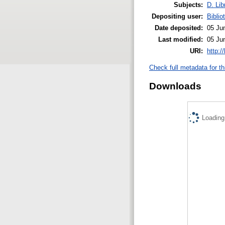
Subjects:
D. Lib
Depositing user:
Biblio
Date deposited:
05 Ju
Last modified:
05 Ju
URI:
http:/
Check full metadata for th
Downloads
Loading.