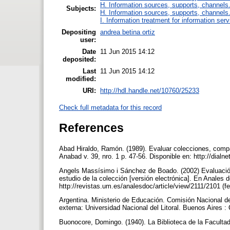
H. Information sources, supports, channels
Subjects:
H. Information sources, supports, channels
I. Information treatment for information ser
Depositing
andrea betina ortiz
user:
Date
11 Jun 2015 14:12
deposited:
Last
11 Jun 2015 14:12
modified:
URI:
http://hdl.handle.net/10760/25233
Check full metadata for this record
References
Abad Hiraldo, Ramón. (1989). Evaluar colecciones, compar
Anabad v. 39, nro. 1 p. 47-56. Disponible en: http://dialn
Angels Massísimo i Sánchez de Boado. (2002) Evaluación 
estudio de la colección [versión electrónica]. En Anales 
http://revistas.um.es/analesdoc/article/view/2111/2101 (
Argentina. Ministerio de Educación. Comisión Nacional de
externa: Universidad Nacional del Litoral. Buenos Aires 
Buonocore, Domingo. (1940). La Biblioteca de la Facultad