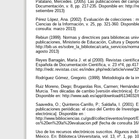
Patalano, Mercedes. (2005). Las publicaciones del campo
Documentación, v. 8, pp. 217-235. Disponible en: http://
setiembre 2013)
Pérez López, Ana. (2002). Evaluación de colecciones : m
Ciencias de la Información, v. 25, pp. 321-360. Disponib
consulta: marzo 2013)
Rebiun (1999). Normas y directrices para bibliotecas unive
publicaciones, Ministerio de Educación, Cultura y Deporte
http://bib.us.es/sobre_la_biblioteca/carta_servicios/norm
agosto 2013)
Reyes Barragán, María J. et al (2000). Revistas científic
Española de Documentación Científica, v. 23 nº4, pp.417
http://redc.revistas.csic.es/index.php/redc/article/view/
Rodríguez Gómez, Gregorio. (1999). Metodología de la inv
Ruiz Moreno, Diego; Brugarolas Ros, Carmen; Hernández 
Murcia. Tres décadas de cambio [versión electrónica]. En:
Disponible en: http://www.aab.es/app/download/6134032/b
Saavedra, O.; Quinteros-Carrillo, P.; Saldaña, I. (2001). E
publicaciones periódicas: el caso del Centro de Investig
electrónica]. Disponible en :
http://www.bibliociencias.cu/gsdl/collect/eventos/imp
os%20en%20la%20evaluacion.pdf (fecha de consulta 16
Uso de los recursos electrónicos suscritos. Algunos indi
México. En: Biblioteca Universitaria, vol. 13, nº. 1, pp. 