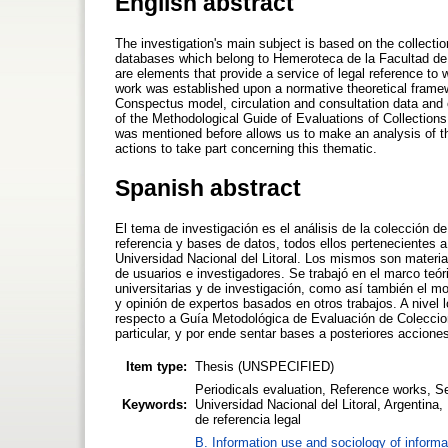
English abstract
The investigation's main subject is based on the collecti
databases which belong to Hemeroteca de la Facultad de C
are elements that provide a service of legal reference t
work was established upon a normative theoretical framewo
Conspectus model, circulation and consultation data and o
of the Methodological Guide of Evaluations of Collections
was mentioned before allows us to make an analysis of thi
actions to take part concerning this thematic.
Spanish abstract
El tema de investigación es el análisis de la colección d
referencia y bases de datos, todos ellos pertenecientes 
Universidad Nacional del Litoral. Los mismos son material
de usuarios e investigadores. Se trabajó en el marco teóri
universitarias y de investigación, como así también el 
y opinión de expertos basados en otros trabajos. A nivel 
respecto a Guía Metodológica de Evaluación de Coleccione
particular, y por ende sentar bases a posteriores accione
Item type:
Thesis (UNSPECIFIED)
Periodicals evaluation, Reference works, Se
Keywords:
Universidad Nacional del Litoral, Argentina,
de referencia legal
B. Information use and sociology of informa