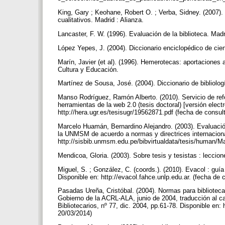
King, Gary ; Keohane, Robert O. ; Verba, Sidney. (2007). El
cualitativos. Madrid : Alianza.
Lancaster, F. W. (1996). Evaluación de la biblioteca. Mad
López Yepes, J. (2004). Diccionario enciclopédico de cie
Marín, Javier (et al). (1996). Hemerotecas: aportaciones 
Cultura y Educación.
Martínez de Sousa, José. (2004). Diccionario de bibliolog
Manso Rodríguez, Ramón Alberto. (2010). Servicio de refe
herramientas de la web 2.0 (tesis doctoral) [versión elec
http://hera.ugr.es/tesisugr/19562871.pdf (fecha de consu
Marcelo Huamán, Bernardino Alejandro. (2003). Evaluación
la UNMSM de acuerdo a normas y directrices internacionale
http://sisbib.unmsm.edu.pe/bibvirtualdata/tesis/human/
Mendicoa, Gloria. (2003). Sobre tesis y tesistas : lecci
Miguel, S. ; González, C. (coords.). (2010). Evacol : guí
Disponible en: http://evacol.fahce.unlp.edu.ar. (fecha de
Pasadas Ureña, Cristóbal. (2004). Normas para biblioteca
Gobierno de la ACRL-ALA, junio de 2004, traducción al ca
Bibliotecarios, nº 77, dic. 2004, pp.61-78. Disponible en: 
20/03/2014)