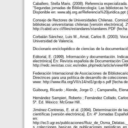
Caballero, Stella Maris. (2008). Referencia especializada.
“Segundas jornadas de Bibliotecología: Las bibliotecas h
Disponible en: www.abj.org.ar/Referencia%20juridica.ppt 
Consejo de Rectores de Universidades Chilenas. Comisió
bibliotecas universitarias chilenas [versión electrónica]. 
http://cabid.ucv.cl/files/estandares/standares.PDF (fech
Corbalán Sánchez, Luis M., Amat, Carlos B. (2003). Voca
Universidad de Valencia.
Diccionario enciclopédico de ciencias de la documentació
Editorial, E. (1999). Información y documentación. Indic
electrónica] En: Revista española de Documentación Cientí
http://redc.revistas.csic.es/index.php/redc/article/view/
Federación Internacional de Asociaciones de Bibliotecari
Directrices para una política de desarrollo de coleccione
www: http://www.ifla.org/VII/s14/nd1/gcdp-s.pdf [fecha d
Guibourg, Ricardo ; Alende, Jorge O. ; Campanella, Elena
Hernández Sampieri, Roberto ; Fernández Collado, Carlos ;
5ª. Ed. México: McGraw Hill.
Jiménez-Contreras, E. et al. (1994). Determinación de l
científicas [versión electrónica]. En: 4º Jornadas Espa
en:
http://ec3.ugr.es/publicaciones/Ruiz_de_Osma_Delata
s_colecciones_basicas_de_publicaciones_periodicas_en_h