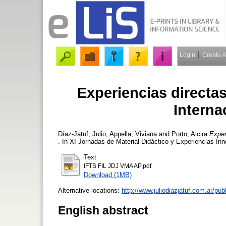
Login
Create 
Experiencias directas
Interna
Díaz-Jatuf, Julio
,
Appella, Viviana
and
Porto, Alcira
Exper
. In XI Jornadas de Material Didáctico y Experiencias In
Text
IFTS FIL JDJ VMA AP.pdf
Download (1MB)
Alternative locations:
http://www.juliodiazjatuf.com.ar/pu
English abstract