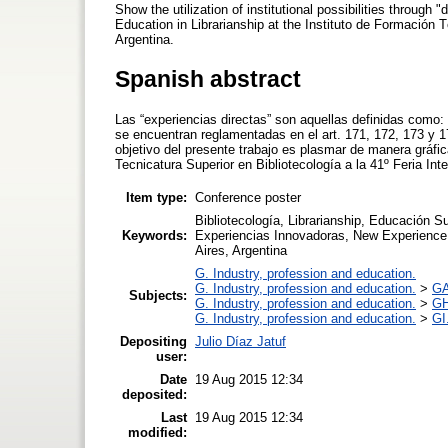
Show the utilization of institutional possibilities through
Education in Librarianship at the Instituto de Formació
Argentina.
Spanish abstract
Las “experiencias directas” son aquellas definidas como
se encuentran reglamentadas en el art. 171, 172, 173 y 
objetivo del presente trabajo es plasmar de manera gráfic
Tecnicatura Superior en Bibliotecología a la 41º Feria Int
Item type:
Conference poster
Bibliotecología, Librarianship, Educación S
Keywords:
Experiencias Innovadoras, New Experience
Aires, Argentina
G. Industry, profession and education.
G. Industry, profession and education.
>
GA
Subjects:
G. Industry, profession and education.
>
GH
G. Industry, profession and education.
>
GI
Depositing
Julio Díaz Jatuf
user:
Date
19 Aug 2015 12:34
deposited:
Last
19 Aug 2015 12:34
modified: