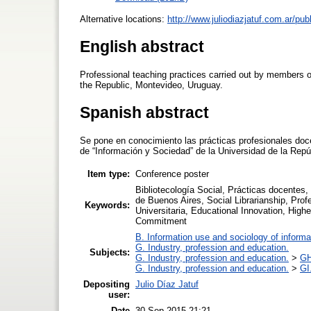
Alternative locations:
http://www.juliodiazjatuf.com.ar/pu
English abstract
Professional teaching practices carried out by members 
the Republic, Montevideo, Uruguay.
Spanish abstract
Se pone en conocimiento las prácticas profesionales doc
de “Información y Sociedad” de la Universidad de la Rep
Item type:
Conference poster
Bibliotecología Social, Prácticas docentes,
de Buenos Aires, Social Librarianship, Prof
Keywords:
Universitaria, Educational Innovation, Highe
Commitment
B. Information use and sociology of informa
G. Industry, profession and education.
Subjects:
G. Industry, profession and education.
>
GH
G. Industry, profession and education.
>
GI
Depositing
Julio Díaz Jatuf
user:
Date
30 Sep 2015 21:21