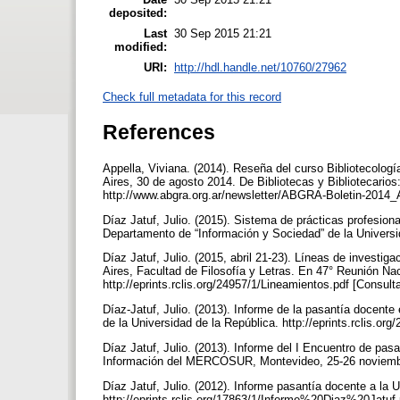
deposited:
Last
30 Sep 2015 21:21
modified:
URI:
http://hdl.handle.net/10760/27962
Check full metadata for this record
References
Appella, Viviana. (2014). Reseña del curso Bibliotecologí
Aires, 30 de agosto 2014. De Bibliotecas y Bibliotecarios
http://www.abgra.org.ar/newsletter/ABGRA-Boletin-2014_
Díaz Jatuf, Julio. (2015). Sistema de prácticas profesion
Departamento de “Información y Sociedad” de la Universi
Díaz Jatuf, Julio. (2015, abril 21-23). Líneas de investig
Aires, Facultad de Filosofía y Letras. En 47° Reunión N
http://eprints.rclis.org/24957/1/Lineamientos.pdf [Consul
Díaz-Jatuf, Julio. (2013). Informe de la pasantía docente
de la Universidad de la República. http://eprints.rclis
Díaz Jatuf, Julio. (2013). Informe del I Encuentro de pa
Información del MERCOSUR, Montevideo, 25-26 noviemb
Díaz Jatuf, Julio. (2012). Informe pasantía docente a la
http://eprints.rclis.org/17863/1/Informe%20Diaz%20Jatuf