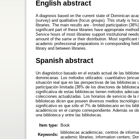
English abstract
A diagnosis based on the current state of Dominican acad
(survey) and qualitative (focus groups). This study is fo
libraries. The main results are - limited participation (38%
significant part of these libraries have appropriate metho
Service hours of most libraries support institutional need
amount of the same or their distribution. Most significant
academic professional preparations in corresponding field
library and between libraries.
Spanish abstract
Un diagnóstico basado en el estado actual de las bibliote
dominicanas. Los métodos utilizados: cuantitativo (encues
situación real que en las perspectivas de las bibliotecas 
participación limitada (38% de los directores de biblioteca
significativa de estas bibliotecas tienen métodos adecu
colecciones actualizadas. Los horarios de servicio de la 
bibliotecas dicen que poseen diversos medios tecnológico
significativo es que sólo el 7% de bibliotecario en los b
académicos en el campo correspondiente. Además se obse
una biblioteca y entre las bibliotecas.
Item type:
Book
bibliotecas académicas; centros de informa
Keywords:
academic libraries; information centers; Do