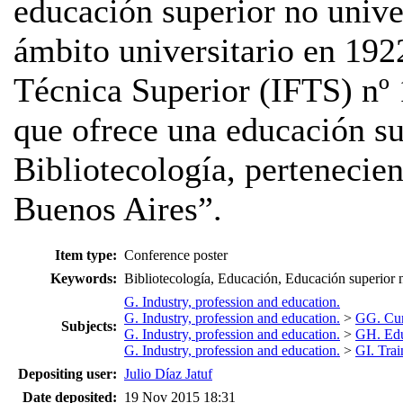
educación superior no univer
ámbito universitario en 192
Técnica Superior (IFTS) nº
que ofrece una educación su
Bibliotecología, pertenecie
Buenos Aires”.
Item type:
Conference poster
Keywords:
Bibliotecología, Educación, Educación superior n
G. Industry, profession and education.
G. Industry, profession and education.
>
GG. Curr
Subjects:
G. Industry, profession and education.
>
GH. Edu
G. Industry, profession and education.
>
GI. Trai
Depositing user:
Julio Díaz Jatuf
Date deposited:
19 Nov 2015 18:31