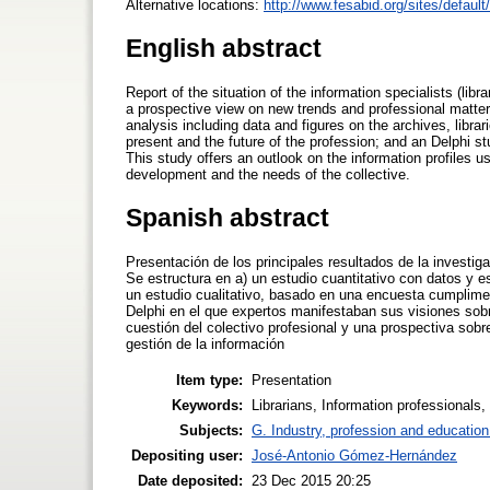
Alternative locations:
http://www.fesabid.org/sites/default/
English abstract
Report of the situation of the information specialists (lib
a prospective view on new trends and professional matters
analysis including data and figures on the archives, libr
present and the future of the profession; and an Delphi s
This study offers an outlook on the information profiles u
development and the needs of the collective.
Spanish abstract
Presentación de los principales resultados de la investig
Se estructura en a) un estudio cuantitativo con datos y e
un estudio cualitativo, basado en una encuesta cumplime
Delphi en el que expertos manifestaban sus visiones sobre
cuestión del colectivo profesional y una prospectiva sobr
gestión de la información
Item type:
Presentation
Keywords:
Librarians, Information professionals,
Subjects:
G. Industry, profession and education
Depositing user:
José-Antonio Gómez-Hernández
Date deposited:
23 Dec 2015 20:25