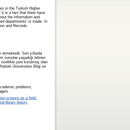
rs in the Turkish Higher
t is a fact that there have
bout the information and
hed departments’ is made. In
ation and Records
 etmektedir. Son yıllarda
ım sorunlar yaşadığı bilinen
e özellikle yeni kurulmuş olan
tatürk Üniversitesi Bilgi ve
. Academic problems,
agers.
ion science as a field.
nd library theory.