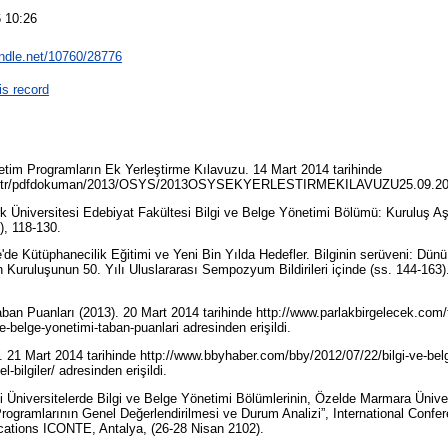
 10:26
andle.net/10760/28776
is record
im Programların Ek Yerleştirme Kılavuzu. 14 Mart 2014 tarihinde
v.tr/pdfdokuman/2013/OSYS/2013OSYSEKYERLESTIRMEKILAVUZU25.09.2013.p
rk Üniversitesi Edebiyat Fakültesi Bilgi ve Belge Yönetimi Bölümü: Kuruluş
1), 118-130.
e'de Kütüphanecilik Eğitimi ve Yeni Bin Yılda Hedefler. Bilginin serüveni: Dün
n Kuruluşunun 50. Yılı Uluslararası Sempozyum Bildirileri içinde (ss. 144-163
ban Puanları (2013). 20 Mart 2014 tarihinde http://www.parlakbirgelecek.com/tr/
e-belge-yonetimi-taban-puanlari adresinden erişildi.
. 21 Mart 2014 tarihinde http://www.bbyhaber.com/bby/2012/07/22/bilgi-ve-bel
l-bilgiler/ adresinden erişildi.
ki Üniversitelerde Bilgi ve Belge Yönetimi Bölümlerinin, Özelde Marmara Üniver
ogramlarının Genel Değerlendirilmesi ve Durum Analizi”, International Confe
ications ICONTE, Antalya, (26-28 Nisan 2102).