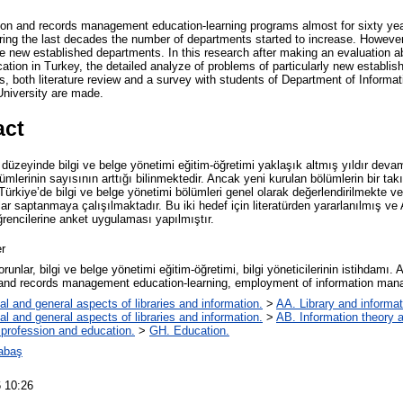
on and records management education-learning programs almost for sixty yea
ng the last decades the number of departments started to increase. However i
 new established departments. In this research after making an evaluation a
ion in Turkey, the detailed analyze of problems of particularly new establis
ls, both literature review and a survey with students of Department of Inform
niversity are made.
act
düzeyinde bilgi ve belge yönetimi eğitim-öğretimi yaklaşık altmış yıldır devam
ümlerinin sayısının arttığı bilinmektedir. Ancak yeni kurulan bölümlerin bir tak
 Türkiye’de bilgi ve belge yönetimi bölümleri genel olarak değerlendirilmekte v
ar saptanmaya çalışılmaktadır. Bu iki hedef için literatürden yararlanılmış ve A
encilerine anket uygulaması yapılmıştır.
r
unlar, bilgi ve belge yönetimi eğitim-öğretimi, bilgi yöneticilerinin istihdamı
 and records management education-learning, employment of information man
al and general aspects of libraries and information.
>
AA. Library and informat
al and general aspects of libraries and information.
>
AB. Information theory a
 profession and education.
>
GH. Education.
abaş
 10:26