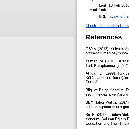
Last
10 Feb 2016
modified:
URI:
http://hdl.h
Check full metadata for th
References
ÖSYM (2013). Yükseköğret
http://dokuman.osym.go
Yılmaz, M. (2010). “Atatü
Türk Kütüphaneciliği 24 (
Atılgan, D. (1999). Türkiy
Kütüphaneciler Derneği’ni
Derneği.
Bilgi ve Belge Yönetimi Ta
secimine-baslarken/bilgi-v
BBY Haber Portali. (2014)
edecek-ogrenciler-icin-gene
Bir, B. (2012). Türkiye’de
Yönetimi Bölümü Eğitim Pr
Education and Their Impl