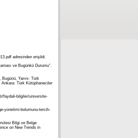
df adresinden erişildi.
 Aşaması ve Bugünkü Durumu”.
ü, Bugünü, Yarını: Türk
). Ankara: Türk Kütüphaneciler
faydali-bilgiler/universite-
ge-yonetimi-bolumunu-tercih-
sitesi Bilgi ve Belge
rence on New Trends in