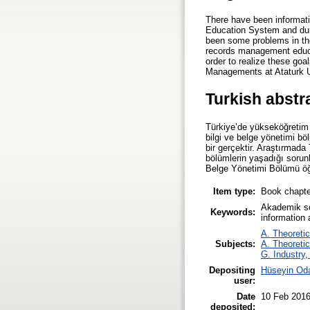
There have been informati
Education System and duri
been some problems in the
records management educat
order to realize these goa
Managements at Ataturk U
Turkish abstr
Türkiye’de yükseköğretim 
bilgi ve belge yönetimi böl
bir gerçektir. Araştırmada
bölümlerin yaşadığı sorunl
Belge Yönetimi Bölümü öğr
Item type:
Book chapte
Akademik sor
Keywords:
information
A. Theoretic
Subjects:
A. Theoretic
G. Industry,
Depositing
Hüseyin Od
user:
Date
10 Feb 2016
deposited: