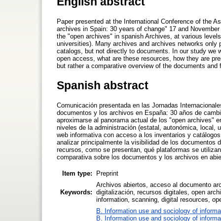
English abstract
Paper presented at the International Conference of the 
archives in Spain: 30 years of change" 17 and November 1
the "open archives" in spanish Archives, at various levels o
universities). Many archives and archives networks only p
catalogs, but not directly to documents. In our study we w
open access, what are these resources, how they are pres
but rather a comparative overview of the documents and fi
Spanish abstract
Comunicación presentada en las Jornadas Internacionales
documentos y los archivos en España: 30 años de cambi
aproximarse al panorama actual de los "open archives" en 
niveles de la administración (estatal, autonómica, local,
web informativa con acceso a los inventarios y catálogo
analizar principalmente la visibilidad de los documentos
recursos, como se presentan, qué plataformas se utilizan
comparativa sobre los documentos y los archivos en abie
Item type:
Preprint
Archivos abiertos, acceso al documento arch
Keywords:
digitalización, recursos digitales, open arc
information, scanning, digital resources, op
B. Information use and sociology of informa
B. Information use and sociology of informa