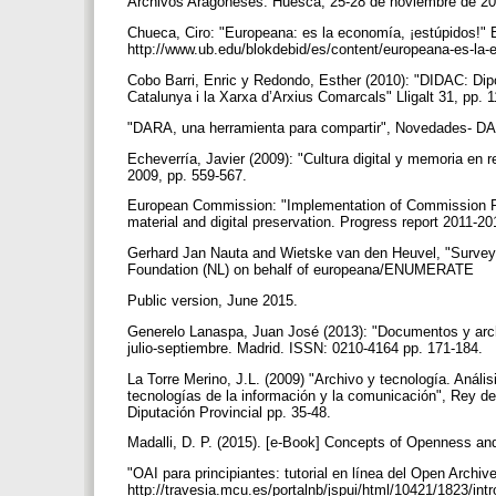
Archivos Aragoneses. Huesca, 25-28 de noviembre de 200
Chueca, Ciro: "Europeana: es la economía, ¡estúpidos!"
http://www.ub.edu/blokdebid/es/content/europeana-es-
Cobo Barri, Enric y Redondo, Esther (2010): "DIDAC: Dipòs
Catalunya i la Xarxa d’Arxius Comarcals" Lligalt 31, pp. 
"DARA, una herramienta para compartir", Novedades- DA
Echeverría, Javier (2009): "Cultura digital y memoria e
2009, pp. 559-567.
European Commission: "Implementation of Commission Reco
material and digital preservation. Progress report 2011
Gerhard Jan Nauta and Wietske van den Heuvel, "Survey R
Foundation (NL) on behalf of europeana/ENUMERATE
Public version, June 2015.
Generelo Lanaspa, Juan José (2013): "Documentos y ar
julio-septiembre. Madrid. ISSN: 0210-4164 pp. 171-184.
La Torre Merino, J.L. (2009) "Archivo y tecnología. Análi
tecnologías de la información y la comunicación", Rey de
Diputación Provincial pp. 35-48.
Madalli, D. P. (2015). [e-Book] Concepts of Openness
"OAI para principiantes: tutorial en línea del Open Archi
http://travesia.mcu.es/portalnb/jspui/html/10421/1823/int