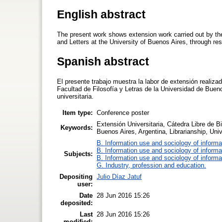
English abstract
The present work shows extension work carried out by the
and Letters at the University of Buenos Aires, through res
Spanish abstract
El presente trabajo muestra la labor de extensión realiza
Facultad de Filosofía y Letras de la Universidad de Bueno
universitaria.
Item type:
Conference poster
Extensión Universitaria, Cátedra Libre de B
Keywords:
Buenos Aires, Argentina, Librarianship, Uni
B. Information use and sociology of informa
B. Information use and sociology of informa
Subjects:
B. Information use and sociology of informa
G. Industry, profession and education.
Depositing
Julio Díaz Jatuf
user:
Date
28 Jun 2016 15:26
deposited:
Last
28 Jun 2016 15:26
modified: