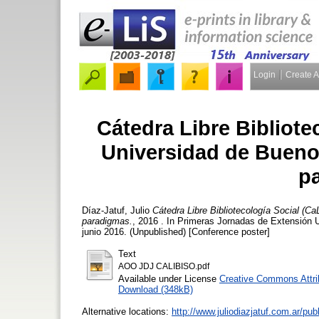
Login
Create 
Cátedra Libre Bibliote
Universidad de Bueno
p
Díaz-Jatuf, Julio
Cátedra Libre Bibliotecología Social (C
paradigmas.
, 2016 . In Primeras Jornadas de Extensión 
junio 2016. (Unpublished) [Conference poster]
Text
AOO JDJ CALIBISO.pdf
Available under License
Creative Commons Attri
Download (348kB)
Alternative locations:
http://www.juliodiazjatuf.com.ar/pu