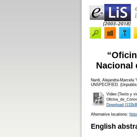
“Ofici
Nacional 
Nardi, Alejandra-Marcela
“
UNSPECIFIED. (Unpublish
Video (Texto y vi
Oficina_de_Conoc
Download (132kB
Alternative locations:
htt
English abstr