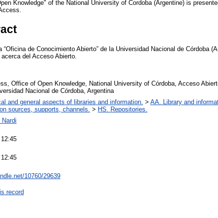
 Open Knowledge" of the National University of Cordoba (Argentine) is prese
Access.
ract
a “Oficina de Conocimiento Abierto” de la Universidad Nacional de Córdoba (
 acerca del Acceso Abierto.
, Office of Open Knowledge, National University of Córdoba, Acceso Abiert
iversidad Nacional de Córdoba, Argentina
al and general aspects of libraries and information.
>
AA. Library and informat
ion sources, supports, channels.
>
HS. Repositories.
 Nardi
 12:45
 12:45
handle.net/10760/29639
is record