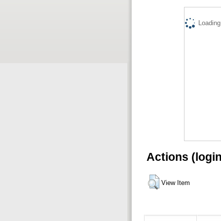
Loading.
Actions (logi
View Item