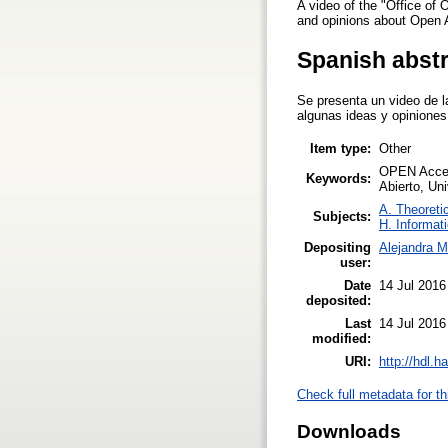
A video of the "Office of
and opinions about Open 
Spanish abst
Se presenta un video de l
algunas ideas y opiniones
Item type:
Other
OPEN Access
Keywords:
Abierto, Un
A. Theoretic
Subjects:
H. Informat
Depositing
Alejandra M
user:
Date
14 Jul 2016
deposited:
Last
14 Jul 2016
modified:
URI:
http://hdl.
Check full metadata for th
Downloads