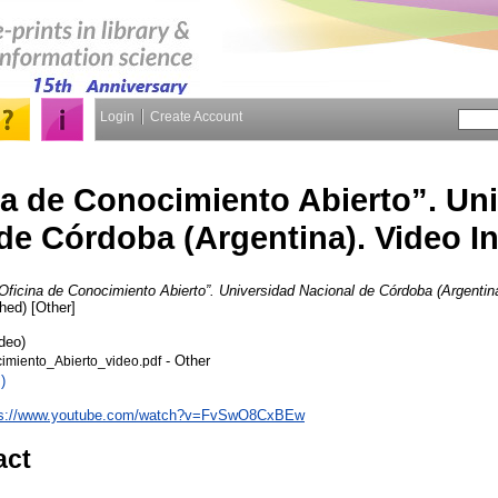
Login
Create Account
na de Conocimiento Abierto”. Un
de Córdoba (Argentina). Video In
Oficina de Conocimiento Abierto”. Universidad Nacional de Córdoba (Argentina)
ed) [Other]
deo)
- Other
imiento_Abierto_video.pdf
)
ps://www.youtube.com/watch?v=FvSwO8CxBEw
act