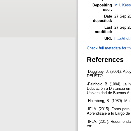
Depositing
M.I. Kess
user:
Date
27 Sep 2
deposited:
Last
27 Sep 2
modified:
URI:
http://hd
Check full metadata for th
References
-Duggleby, J. (2001). Apo
DEUSTO.
-Fainholc, B. (1994). La i
Educación a Distancia en 
Universidad de Buenos A
-Holmberg, B. (1989). Me
-IFLA. (2015). Faros para 
Aprendizaje a lo Largo de 
-IFLA. (201-). Recomendac
en: