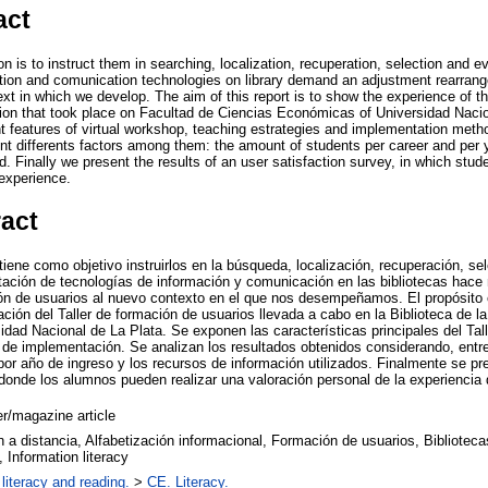
act
on is to instruct them in searching, localization, recuperation, selection and e
tion and comunication technologies on library demand an adjustment rearrang
xt in which we develop. The aim of this report is to show the experience of t
ion that took place on Facultad de Ciencias Económicas of Universidad Naci
t features of virtual workshop, teaching estrategies and implementation meth
nt differents factors among them: the amount of students per career and per y
. Finally we present the results of an user satisfaction survey, in which stu
experience.
ract
iene como objetivo instruirlos en la búsqueda, localización, recuperación, se
ación de tecnologías de información y comunicación en las bibliotecas hace 
n de usuarios al nuevo contexto en el que nos desempeñamos. El propósito e
ción del Taller de formación de usuarios llevada a cabo en la Biblioteca de l
ad Nacional de La Plata. Se exponen las características principales del Taller
e implementación. Se analizan los resultados obtenidos considerando, entre 
por año de ingreso y los recursos de información utilizados. Finalmente se pr
donde los alumnos pueden realizar una valoración personal de la experiencia d
/magazine article
 a distancia, Alfabetización informacional, Formación de usuarios, Bibliotecas
 Information literacy
literacy and reading.
>
CE. Literacy.