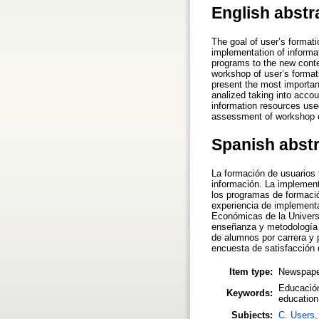
English abstr
The goal of user’s formati
implementation of informa
programs to the new conte
workshop of user’s format
present the most importan
analized taking into accou
information resources used
assessment of workshop 
Spanish abst
La formación de usuarios t
información. La implement
los programas de formació
experiencia de implementa
Económicas de la Universid
enseñanza y metodología d
de alumnos por carrera y 
encuesta de satisfacción 
Item type:
Newspaper
Educación
Keywords:
education,
Subjects:
C. Users, 