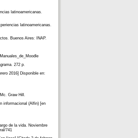
encias latinoamericanas.
xperiencias latinoamericanas.
ectos. Buenos Aires: INAP.
/es/Manuales_de_Moodle
fagrama. 272 p.
brero 2016] Disponible en:
 Mc. Graw Hill.
 informacional (Alfin) [en
largo de la vida. Noviembre
eral/741