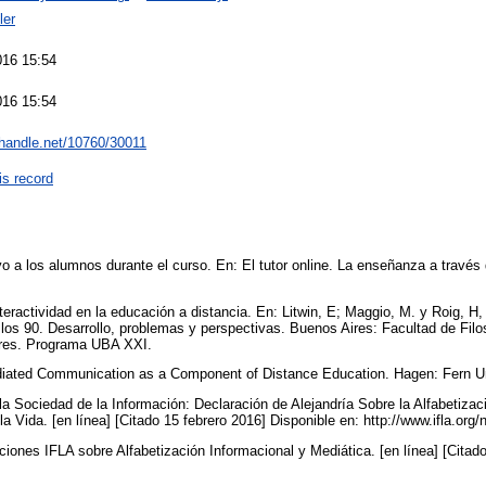
ler
016 15:54
016 15:54
l.handle.net/10760/30011
is record
yo a los alumnos durante el curso. En: El tutor online. La enseñanza a trav
nteractividad en la educación a distancia. En: Litwin, E; Maggio, M. y Roig, H
los 90. Desarrollo, problemas y perspectivas. Buenos Aires: Facultad de Filos
ires. Programa UBA XXI.
diated Communication as a Component of Distance Education. Hagen: Fern Un
la Sociedad de la Información: Declaración de Alejandría Sobre la Alfabetizac
la Vida. [en línea] [Citado 15 febrero 2016] Disponible en: http://www.ifla.or
iones IFLA sobre Alfabetización Informacional y Mediática. [en línea] [Citado