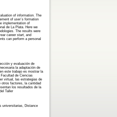
valuation of information. The
ement of user´s formation
he implementation of
onal de La Plata. Here we
odologies. The results were
ear career start, and
dents can perform a personal
lección y evaluación de
necesaria la adaptación de
n este trabajo es mostrar la
a Facultad de Ciencias
 virtual, las estrategias de
otros factores, la cantidad
esentan los resultados de la
el Taller
 universitarias, Distance