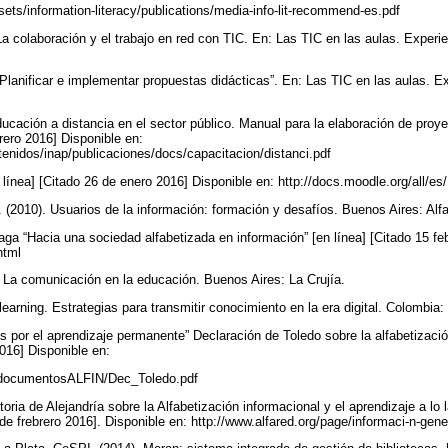
assets/information-literacy/publications/media-info-lit-recommend-es.pdf
La colaboración y el trabajo en red con TIC. En: Las TIC en las aulas. Experi
“Planificar e implementar propuestas didácticas”. En: Las TIC en las aulas. E
ducación a distancia en el sector público. Manual para la elaboración de proy
brero 2016] Disponible en:
tenidos/inap/publicaciones/docs/capacitacion/distanci.pdf
línea] [Citado 26 de enero 2016] Disponible en: http://docs.moodle.org/all
. (2010). Usuarios de la información: formación y desafíos. Buenos Aires: Al
aga “Hacia una sociedad alfabetizada en información” [en línea] [Citado 15 fe
.html
9). La comunicación en la educación. Buenos Aires: La Crujía.
earning. Estrategias para transmitir conocimiento en la era digital. Colombia:
as por el aprendizaje permanente” Declaración de Toledo sobre la alfabetización
2016] Disponible en:
df/documentosALFIN/Dec_Toledo.pdf
ia de Alejandría sobre la Alfabetización informacional y el aprendizaje a lo 
 de frebrero 2016]. Disponible en: http://www.alfared.org/page/informaci-n-gen