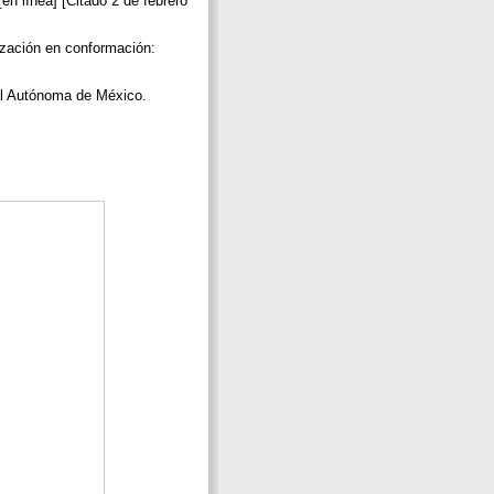
en línea] [Citado 2 de febrero
tización en conformación:
nal Autónoma de México.