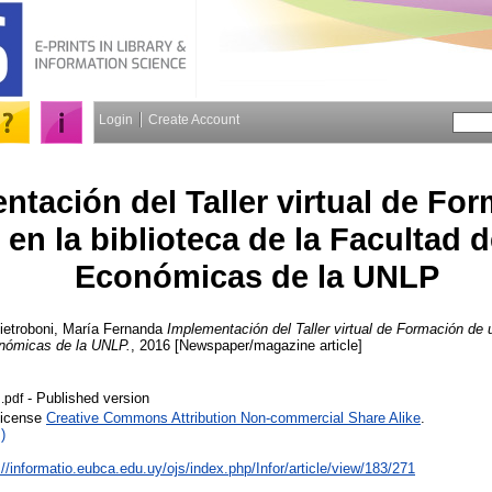
Login
Create Account
ntación del Taller virtual de Fo
 en la biblioteca de la Facultad 
Económicas de la UNLP
ietroboni, María Fernanda
Implementación del Taller virtual de Formación de u
nómicas de la UNLP.
, 2016 [Newspaper/magazine article]
- Published version
.pdf
License
Creative Commons Attribution Non-commercial Share Alike
.
)
://informatio.eubca.edu.uy/ojs/index.php/Infor/article/view/183/271