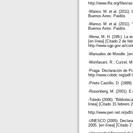
http://www.ifla.org/files/
-Manso. M. et al. (2011). 
Buenos Aires: Paidós.
-Manso. M. et al. (2011). 
Buenos Aires: Paidós.
-Mena, M. H. (199-). La e
[en línea] [Citado 2 de fe
http://www.sgp.gov.ar/con
-Manuales de Moodle. [en 
-Monfasani, R.; Curzel, M
-Praga. Declaración de Pr
http://www.cobdc.org/pdf
-Prieto Castillo, D. (199
-Rosenberg, M. (2001). E-l
-Toledo (2006). “Bibliotec
línea] [Citado 15 febrero 
http://www.peri.net.ni/p
-UNESCO (2005). Declarator
2005. [en línea] [Citado 2