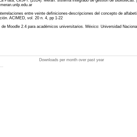
a Plata, CeSPI. (2014). Meran: sistema integrado de gestión de bibliotecas. [
.meran.unlp.edu.ar
Interrelaciones entre veinte definiciones-descripciones del concepto de alfabe
ción. ACIMED, vol. 20 n. 4, pp 1-22
al de Moodle 2.4 para académicos universitarios. México: Universidad Nacio
Downloads per month over past year
..