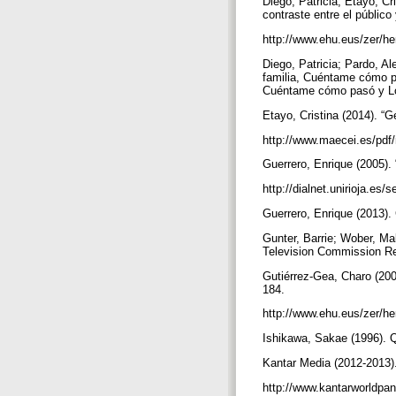
Diego, Patricia; Etayo, Cr
contraste entre el público 
http://www.ehu.eus/zer/h
Diego, Patricia; Pardo, A
familia, Cuéntame cómo pa
Cuéntame cómo pasó y Lo
Etayo, Cristina (2014). “G
http://www.maecei.es/pdf/
Guerrero, Enrique (2005).
http://dialnet.unirioja.es
Guerrero, Enrique (2013)
Gunter, Barrie; Wober, Ma
Television Commission R
Gutiérrez-Gea, Charo (2000
184.
http://www.ehu.eus/zer/he
Ishikawa, Sakae (1996). Q
Kantar Media (2012-2013)
http://www.kantarworldpa