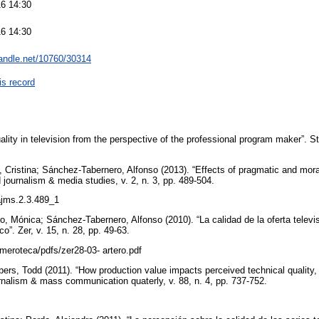
6 14:30
6 14:30
handle.net/10760/30314
is record
ality in television from the perspective of the professional program maker”. St
, Cristina; Sánchez-Tabernero, Alfonso (2013). “Effects of pragmatic and mo
ed journalism & media studies, v. 2, n. 3, pp. 489-504.
/ajms.2.3.489_1
ro, Mónica; Sánchez-Tabernero, Alfonso (2010). “La calidad de la oferta telev
co”. Zer, v. 15, n. 28, pp. 49-63.
meroteca/pdfs/zer28-03- artero.pdf
s, Todd (2011). “How production value impacts perceived technical quality, 
rnalism & mass communication quaterly, v. 88, n. 4, pp. 737-752.