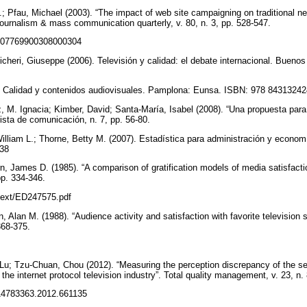
.; Pfau, Michael (2003). “The impact of web site campaigning on traditional 
Journalism & mass communication quarterly, v. 80, n. 3, pp. 528-547.
7/107769900308000304
icheri, Giuseppe (2006). Televisión y calidad: el debate internacional. Buenos
 Calidad y contenidos audiovisuales. Pamplona: Eunsa. ISBN: 978 8431324
z, M. Ignacia; Kimber, David; Santa-María, Isabel (2008). “Una propuesta para 
vista de comunicación, n. 7, pp. 56-80.
illiam L.; Thorne, Betty M. (2007). Estadística para administración y econom
038
n, James D. (1985). “A comparison of gratification models of media satisfac
pp. 334-346.
ulltext/ED247575.pdf
, Alan M. (1988). “Audience activity and satisfaction with favorite television
 368-375.
Lu; Tzu-Chuan, Chou (2012). “Measuring the perception discrepancy of the se
the internet protocol television industry”. Total quality management, v. 23, n.
0/14783363.2012.661135