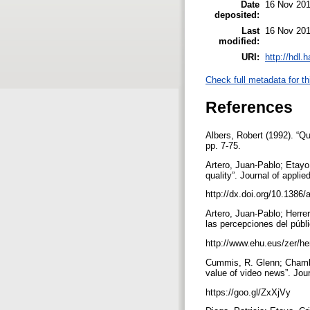
Date
16 Nov 201
deposited:
Last
16 Nov 201
modified:
URI:
http://hdl.
Check full metadata for th
References
Albers, Robert (1992). “Qu
pp. 7-75.
Artero, Juan-Pablo; Etayo
quality”. Journal of appli
http://dx.doi.org/10.1386
Artero, Juan-Pablo; Herre
las percepciones del públi
http://www.ehu.eus/zer/he
Cummis, R. Glenn; Chamber
value of video news”. Jou
https://goo.gl/ZxXjVy