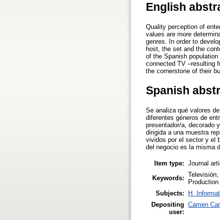
English abstr
Quality perception of ent
values are more determinan
genres. In order to develo
host, the set and the cont
of the Spanish population
connected TV –resulting f
the cornerstone of their b
Spanish abst
Se analiza qué valores de
diferentes géneros de entr
presentador/a, decorado y 
dirigida a una muestra re
vividos por el sector y el
del negocio es la misma d
Item type:
Journal art
Televisión;
Keywords:
Production
Subjects:
H. Informat
Depositing
Camen Car
user: