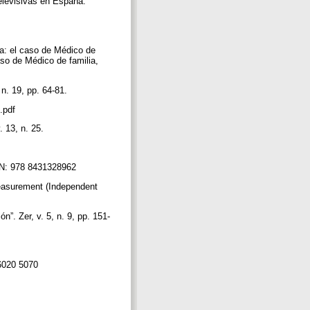
televisivas en España:
ña: el caso de Médico de
so de Médico de familia,
, n. 19, pp. 64-81.
d.pdf
. 13, n. 25.
SBN: 978 8431328962
measurement (Independent
n”. Zer, v. 5, n. 9, pp. 151-
86020 5070