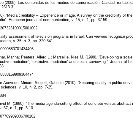
o (2008). Los contenidos de los medios de comunicación. Calidad, rentabili
4 2613 3
). “Media credibility – Experience or image. A survey on the credibility of 
dia”. European journal of communication, v. 15, n. 1, pp. 37-59.
7/0267323100015001002
ality assessment of television programs in Israel: Can viewers recognize prod
earch, v. 35, n. 3, pp. 320-341.
0/00909880701434406
ar, Marina; Peeters, Allerd L.; Marseille, Nies M. (1999). “Developing a scale
ructive mediation’, ‘restrictive mediation’ and ‘social coviewing’”. Journal of b
-66.
0/08838159909364474
Acevedo, Miriam; Siegert, Gabriele (2010). “Securing quality in public servic
sciences, v. 10, n. 2, pp. 7-25.
8884
avid M. (1990). “The media agenda-setting effect of concrete versus abstract
. 67, n. 1, pp. 3-10.
7/107769909006700102