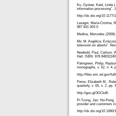
Ku, Gyotae; Kaid, Linda L
information processing”. 
http://dx.doi.org/10.117
Lasagni, María-Cristina; R
987 601 003 0
Medina, Mercedes (2009).
Mir, M. Angélica; Errázuri
televisión en abierto”. Re
Newbold, Paul; Carlson, W
Hall. ISBN: 978 8483224
Palmgreen, Philip; Raybur
monographs, v. 52, n. 4, 
http://files.eric.ed.gov/f
Perse, Elizabeth M.; Rubin
quarterly, v. 65, n. 2, pp.
http://goo.gl/3GCkd0
Pi-Tzong, Jan; Hsi-Peng, 
provider and customers in 
http://dx.doi.org/10.108