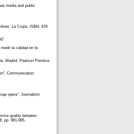
news media and public
 Aires: La Crujía. ISBN: 978
247
medir la calidad en la
ía. Madrid: Pearson Prentice
tion”. Communication
 soap opera”. Journalism
rvice quality between
 8, pp. 981-995.