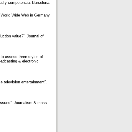
dad y competencia. Barcelona:
the World Wide Web in Germany
uction value?”. Journal of
 to assess three styles of
roadcasting & electronic
e television entertainment”.
 issues”. Journalism & mass