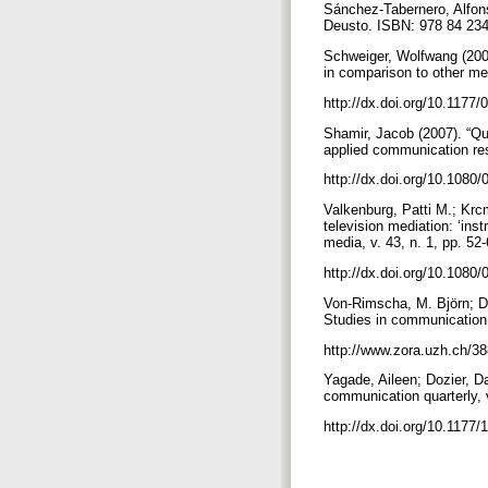
Sánchez-Tabernero, Alfons
Deusto. ISBN: 978 84 23
Schweiger, Wolfwang (2000
in comparison to other me
http://dx.doi.org/10.117
Shamir, Jacob (2007). “Qu
applied communication res
http://dx.doi.org/10.108
Valkenburg, Patti M.; Krcm
television mediation: ‘inst
media, v. 43, n. 1, pp. 52
http://dx.doi.org/10.108
Von-Rimscha, M. Björn; De-
Studies in communication 
http://www.zora.uzh.ch/3
Yagade, Aileen; Dozier, D
communication quarterly, v
http://dx.doi.org/10.117