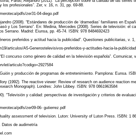
istina; Pardo, Alejandro (2011). “La percepción sobre la calidad de las series 
y los profesionales”. Zer, v. 16, n. 31, pp. 69-88.
emeroteca/pdfs/zer31-04-diego.pdf
lejandro (2008). “Estándares de producción de ‘dramedias’ familiares en Espa
só y Los Serrano”. En: Medina, Mercedes (2008). Series de televisión: el ca
s Serrano. Madrid: Eiunsa, pp. 45-74. ISBN: 978 8484692423
éneros preferidos y actitud hacia la publicidad”. Questiones publicitarias, v. 1
n19/articulos/A5-Generostelevisivos-preferidos-y-actitudes-hacia-la-publicida
 “El concurso como género de calidad en la televisión española”. Comunicar, v
/servlet/articulo?codigo=2927584
. Guión y producción de programas de entretenimiento. Pamplona: Eunsa. I
llory (1992). The reactive viewer: Review of research on audience reaction 
esearch Monograph). Londres: John Libbey. ISBN: 978 0861963584
). “Televisión y calidad: perspectivas de investigación y criterios de evaluació
meroteca/pdfs/zer09-06- gutierrez.pdf
uality assessment of television. Luton: University of Luton Press. ISBN: 1 
. Datos de audimetría
nel.com