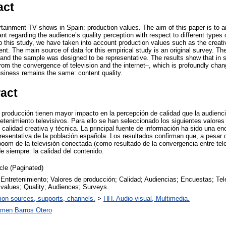
act
ertainment TV shows in Spain: production values. The aim of this paper is to 
t regarding the audience’s quality perception with respect to different types 
p this study, we have taken into account production values such as the creativ
ent. The main source of data for this empirical study is an original survey. Th
 and the sample was designed to be representative. The results show that in s
rom the convergence of television and the internet–, which is profoundly chan
usiness remains the same: content quality.
ract
 producción tienen mayor impacto en la percepción de calidad que la audienci
etenimiento televisivos. Para ello se han seleccionado los siguientes valores
calidad creativa y técnica. La principal fuente de información ha sido una en
presentativa de la población española. Los resultados confirman que, a pesar 
 boom de la televisión conectada (como resultado de la convergencia entre telev
e siempre: la calidad del contenido.
icle (Paginated)
 Entretenimiento; Valores de producción; Calidad; Audiencias; Encuestas; Tel
 values; Quality; Audiences; Surveys.
ion sources, supports, channels.
>
HH. Audio-visual, Multimedia.
men Barros Otero