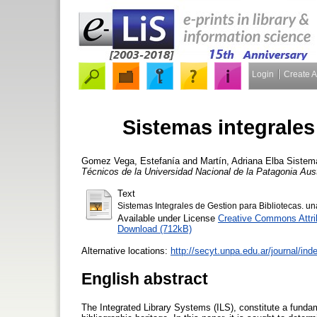
Login
Create 
Sistemas integrales
Gomez Vega, Estefanía
and
Martín, Adriana Elba
Sistema
Técnicos de la Universidad Nacional de la Patagonia Aust
Text
Sistemas Integrales de Gestion para Bibliotecas. u
Available under License
Creative Commons Attri
Download (712kB)
Alternative locations:
http://secyt.unpa.edu.ar/journal/i
English abstract
The Integrated Library Systems (ILS), constitute a funda