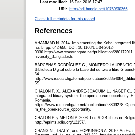
Last modified:
16 Dec 2016 17:47
URI:
http://hdl.handle.net/10760/30365
Check full metadata for this record
References
AHAMMAD N. 2014. Implementing the Koha integrated libra
no. 5, pp. 642-658. DOI: 10.1108/EL-04-2012-
0036.http://www.researchgate.net/publication/28017201
niversity_Bangladesh.
BÁRCENAS RODRÍGUEZ G., MONTERO LAURENCIO R., Legr
Biblioteca Digital sobre la base del software libre Greens
64.
http://www.researchgate.net/publication/263854084_Bibl
5S.
CHALON P. X., ALEXANDRE-JOAQUIM L., NAGET C., BEC
integrated library system: the open-source opportunity. 
Romania.
https://www.researchgate.net/publication/28809278_Ope
m_the_open-source_opportunity.
CHALON P. y MELON P. 2008. Les SIGB libres en Belgique:
http://eprints.rclis.org/12157/.
CHANG N., TSAI Y., and HOPKINSON A. 2010. An Evaluat