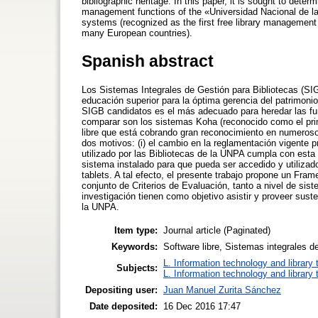
bibliographic heritage. In this paper, it is sought to deter
management functions of the «Universidad Nacional de la
systems (recognized as the first free library management 
many European countries).
Spanish abstract
Los Sistemas Integrales de Gestión para Bibliotecas (SI
educación superior para la óptima gerencia del patrimonio 
SIGB candidatos es el más adecuado para heredar las fu
comparar son los sistemas Koha (reconocido como el prim
libre que está cobrando gran reconocimiento en numeroso
dos motivos: (i) el cambio en la reglamentación vigente
utilizado por las Bibliotecas de la UNPA cumpla con esta 
sistema instalado para que pueda ser accedido y utilizado
tablets. A tal efecto, el presente trabajo propone un Fr
conjunto de Criterios de Evaluación, tanto a nivel de si
investigación tienen como objetivo asistir y proveer su
la UNPA.
Item type:
Journal article (Paginated)
Keywords:
Software libre, Sistemas integrales 
L. Information technology and library
Subjects:
L. Information technology and library
Depositing user:
Juan Manuel Zurita Sánchez
Date deposited:
16 Dec 2016 17:47