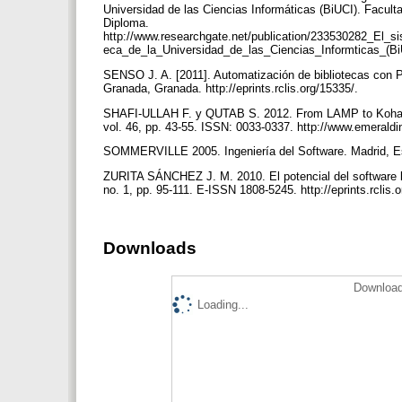
Universidad de las Ciencias Informáticas (BiUCI). Facul
Diploma.
http://www.researchgate.net/publication/233530282_El_s
eca_de_la_Universidad_de_las_Ciencias_Informticas_(B
SENSO J. A. [2011]. Automatización de bibliotecas con
Granada, Granada. http://eprints.rclis.org/15335/.
SHAFI-ULLAH F. y QUTAB S. 2012. From LAMP to Koha: Ca
vol. 46, pp. 43-55. ISSN: 0033-0337. http://www.emeral
SOMMERVILLE 2005. Ingeniería del Software. Madrid, E
ZURITA SÁNCHEZ J. M. 2010. El potencial del software li
no. 1, pp. 95-111. E-ISSN 1808-5245. http://eprints.rclis.
Downloads
Download
Loading...