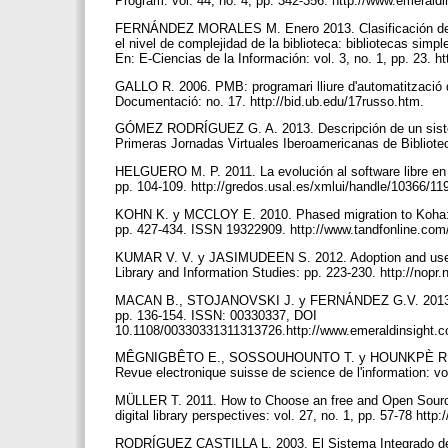
Program: vol. 44, no. 4, pp. 342-356. http://www.emera
FERNÁNDEZ MORALES M. Enero 2013. Clasificación del Sof
el nivel de complejidad de la biblioteca: bibliotecas simp
En: E-Ciencias de la Información: vol. 3, no. 1, pp. 23. ht
GALLO R. 2006. PMB: programari lliure d'automatització d
Documentació: no. 17. http://bid.ub.edu/17russo.htm.
GÓMEZ RODRÍGUEZ G. A. 2013. Descripción de un sistema 
Primeras Jornadas Virtuales Iberoamericanas de Bibliotec
HELGUERO M. P. 2011. La evolución al software libre en l
pp. 104-109. http://gredos.usal.es/xmlui/handle/10366/1
KOHN K. y MCCLOY E. 2010. Phased migration to Koha: Our
pp. 427-434. ISSN 19322909. http://www.tandfonline.co
KUMAR V. V. y JASIMUDEEN S. 2012. Adoption and user 
Library and Information Studies: pp. 223-230. http://nopr
MACAN B., STOJANOVSKI J. y FERNÁNDEZ G.V. 2013. Ope
pp. 136-154. ISSN: 00330337, DOI
10.1108/00330331311313726.http://www.emeraldinsight.
MÊGNIGBÊTO E., SOSSOUHOUNTO T. y HOUNKPÈ R. 2011.
Revue electronique suisse de science de l'information: vo
MÜLLER T. 2011. How to Choose an free and Open Source
digital library perspectives: vol. 27, no. 1, pp. 57-78 h
RODRÍGUEZ CASTILLA L. 2003. El Sistema Integrado de Ge