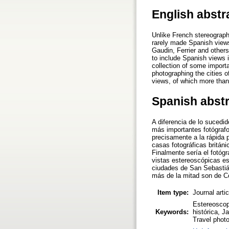
English abstr
Unlike French stereograph
rarely made Spanish views
Gaudin, Ferrier and others
to include Spanish views 
collection of some importa
photographing the cities 
views, of which more than 
Spanish abst
A diferencia de lo sucedi
más importantes fotógrafo
precisamente a la rápida 
casas fotográficas britán
Finalmente sería el fotógr
vistas estereoscópicas esp
ciudades de San Sebastián
más de la mitad son de C
Item type:
Journal arti
Estereoscop
Keywords:
histórica, J
Travel photo