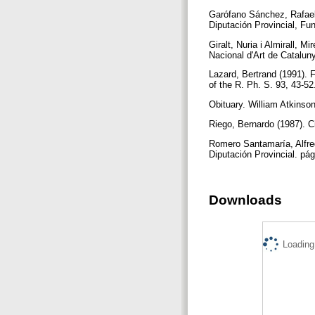
Garófano Sánchez, Rafael 
Diputación Provincial, Fu
Giralt, Nuria i Almirall, M
Nacional d'Art de Catalun
Lazard, Bertrand (1991). 
of the R. Ph. S. 93, 43-5
Obituary. William Atkinso
Riego, Bernardo (1987). C
Romero Santamaría, Alfred
Diputación Provincial. pá
Downloads
Loading.