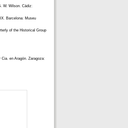
G. W. Wilson. Cádiz:
e XIX. Barcelona: Museu
erly of the Historical Group
y Cia. en Aragón. Zaragoza: