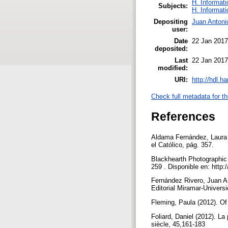
H. Informati
Subjects:
H. Informati
Depositing
Juan Antoni
user:
Date
22 Jan 2017
deposited:
Last
22 Jan 2017
modified:
URI:
http://hdl.h
Check full metadata for th
References
Aldama Fernández, Laura (
el Católico, pág. 357.
Blackhearth Photographic S
259 . Disponible en: http
Fernández Rivero, Juan An
Editorial Miramar-Univer
Fleming, Paula (2012). Of
Foliard, Daniel (2012). La
siècle, 45,161-183