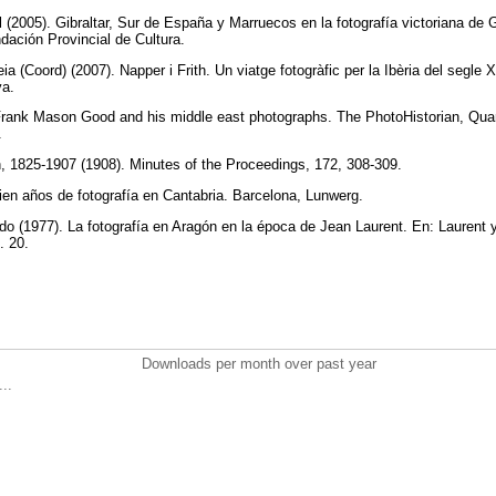
(2005). Gibraltar, Sur de España y Marruecos en la fotografía victoriana de 
ndación Provincial de Cultura.
ireia (Coord) (2007). Napper i Frith. Un viatge fotogràfic per la Ibèria del segl
ya.
Frank Mason Good and his middle east photographs. The PhotoHistorian, Quart
2.
n, 1825-1907 (1908). Minutes of the Proceedings, 172, 308-309.
ien años de fotografía en Cantabria. Barcelona, Lunwerg.
o (1977). La fotografía en Aragón en la época de Jean Laurent. En: Laurent 
g. 20.
Downloads per month over past year
..