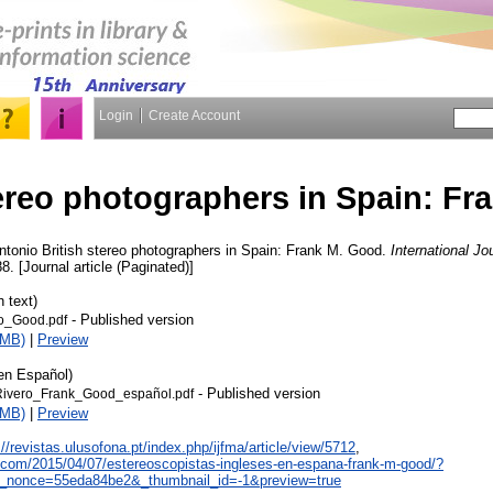
Login
Create Account
tereo photographers in Spain: F
ntonio
British stereo photographers in Spain: Frank M. Good.
International Jo
88. [Journal article (Paginated)]
h text)
- Published version
eo_Good.pdf
2MB)
|
Preview
en Español)
- Published version
ivero_Frank_Good_español.pdf
3MB)
|
Preview
://revistas.ulusofona.pt/index.php/ijfma/article/view/5712
,
s.com/2015/04/07/estereoscopistas-ingleses-en-espana-frank-m-good/?
w_nonce=55eda84be2&_thumbnail_id=-1&preview=true