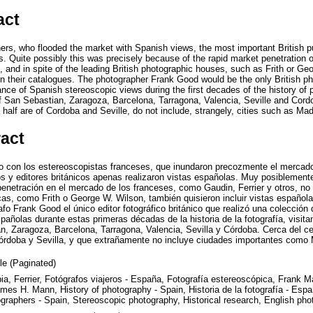
act
ers, who flooded the market with Spanish views, the most important British 
. Quite possibly this was precisely because of the rapid market penetration 
, and in spite of the leading British photographic houses, such as Frith or Ge
in their catalogues. The photographer Frank Good would be the only British ph
nce of Spanish stereoscopic views during the first decades of the history of 
of San Sebastian, Zaragoza, Barcelona, Tarragona, Valencia, Seville and Cor
half are of Cordoba and Seville, do not include, strangely, cities such as Ma
ract
do con los estereoscopistas franceses, que inundaron precozmente el mercado
s y editores británicos apenas realizaron vistas españolas. Muy posiblemente
penetración en el mercado de los franceses, como Gaudin, Ferrier y otros, no 
icas, como Frith o George W. Wilson, también quisieron incluir vistas español
afo Frank Good el único editor fotográfico británico que realizó una colección 
añolas durante estas primeras décadas de la historia de la fotografía, visita
, Zaragoza, Barcelona, Tarragona, Valencia, Sevilla y Córdoba. Cerca del ce
órdoba y Sevilla, y que extrañamente no incluye ciudades importantes como 
cle (Paginated)
ia, Ferrier, Fotógrafos viajeros - España, Fotografía estereoscópica, Frank 
ames H. Mann, History of photography - Spain, Historia de la fotografía - Es
graphers - Spain, Stereoscopic photography, Historical research, English pho