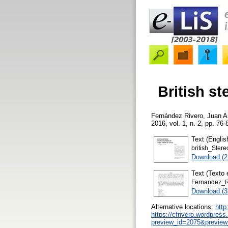
British s
Fernández Rivero, Juan A
2016, vol. 1, n. 2, pp. 76-
Text (Englis
british_Ster
Download (
Text (Texto 
Fernandez_R
Download (
Alternative locations:
http
https://cfrivero.wordpres
preview_id=2075&previe