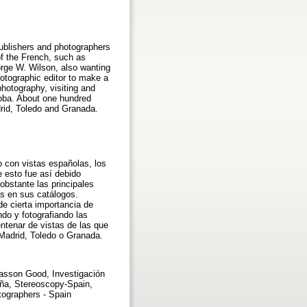
publishers and photographers
of the French, such as
orge W. Wilson, also wanting
otographic editor to make a
photography, visiting and
doba. About one hundred
drid, Toledo and Granada.
 con vistas españolas, los
 esto fue así debido
obstante las principales
as en sus catálogos.
de cierta importancia de
ndo y fotografiando las
ntenar de vistas de las que
Madrid, Toledo o Granada.
Masson Good, Investigación
paña, Stereoscopy-Spain,
tographers - Spain