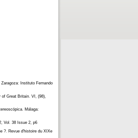
. Zaragoza: Instituto Fernando
f Great Britain. VI, (98),
stereoscópica. Málaga:
, Vol. 38 Issue 2, p6
ue ?. Revue d'histoire du XIXe