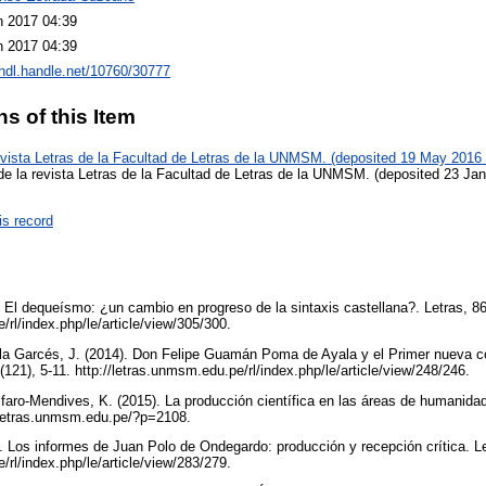
n 2017 04:39
n 2017 04:39
/hdl.handle.net/10760/30777
ns of this Item
evista Letras de la Facultad de Letras de la UNMSM. (deposited 19 May 2016 
de la revista Letras de la Facultad de Letras de la UNMSM. (deposited 23 Ja
is record
 El dequeísmo: ¿un cambio en progreso de la sintaxis castellana?. Letras, 86
/rl/index.php/le/article/view/305/300.
ela Garcés, J. (2014). Don Felipe Guamán Poma de Ayala y el Primer nueva c
121), 5-11. http://letras.unmsm.edu.pe/rl/index.php/le/article/view/248/246.
faro-Mendives, K. (2015). La producción científica en las áreas de humanidad
letras.unmsm.edu.pe/?p=2108.
. Los informes de Juan Polo de Ondegardo: producción y recepción crítica. Le
/rl/index.php/le/article/view/283/279.