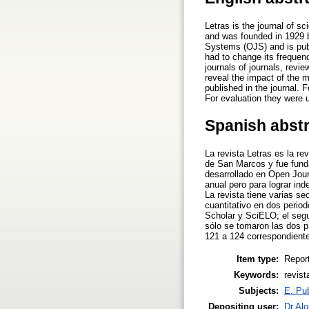
Letras is the journal of s
and was founded in 1929 
Systems (OJS) and is publ
had to change its frequenc
journals of journals, revi
reveal the impact of the 
published in the journal. 
For evaluation they were
Spanish abst
La revista Letras es la r
de San Marcos y fue funda
desarrollado en Open Jour
anual pero para lograr in
La revista tiene varias se
cuantitativo en dos perio
Scholar y SciELO; el segun
sólo se tomaron las dos p
121 a 124 correspondient
Item type:
Repor
Keywords:
revis
Subjects:
E. Pub
Depositing user:
Dr Al