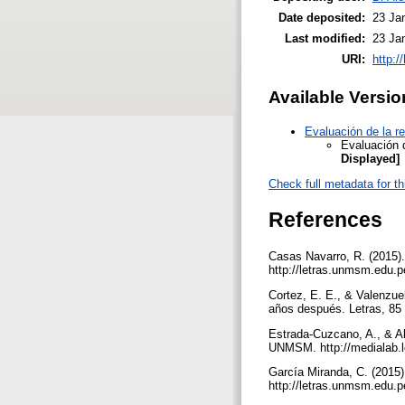
Date deposited:
23 Ja
Last modified:
23 Ja
URI:
http:/
Available Versio
Evaluación de la r
Evaluación 
Displayed]
Check full metadata for th
References
Casas Navarro, R. (2015).
http://letras.unmsm.edu.pe
Cortez, E. E., & Valenzu
años después. Letras, 85 (
Estrada-Cuzcano, A., & Al
UNMSM. http://medialab.
García Miranda, C. (2015)
http://letras.unmsm.edu.pe