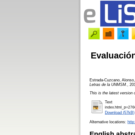
Evaluación
Estrada-Cuzcano, Alonso
Letras de la UNMSM.
, 20
This is the latest version 
Text
index.html_p=276
Download (57kB)
Alternative locations:
http
English abstr