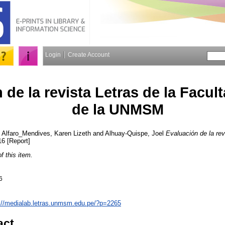
Login
Create Account
 de la revista Letras de la Facul
de la UNMSM
,
Alfaro_Mendives, Karen Lizeth
and
Alhuay-Quispe, Joel
Evaluación de la rev
16 [Report]
of this item.
6
://medialab.letras.unmsm.edu.pe/?p=2265
act