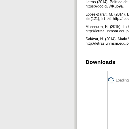
Letras (2014). Política d
https://goo.gl/WKuo9a.
López-Baralt, M. (2014). D
85 (121), 81-93. http://le
Mannheim, B. (2015). La h
http://letras.unmsm.edu.pe
Salázar, N. (2014). Mario V
http://letras.unmsm.edu.pe
Downloads
Loading.