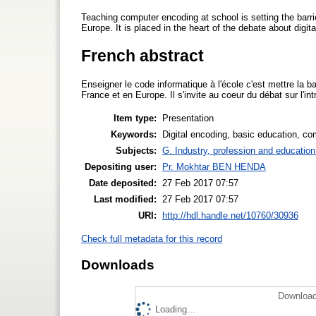
Teaching computer encoding at school is setting the barri
Europe. It is placed in the heart of the debate about digita
French abstract
Enseigner le code informatique à l'école c'est mettre la ba
France et en Europe. Il s'invite au coeur du débat sur l
Item type:
Presentation
Keywords:
Digital encoding, basic education, co
Subjects:
G. Industry, profession and education
Depositing user:
Pr. Mokhtar BEN HENDA
Date deposited:
27 Feb 2017 07:57
Last modified:
27 Feb 2017 07:57
URI:
http://hdl.handle.net/10760/30936
Check full metadata for this record
Downloads
Download
Loading...