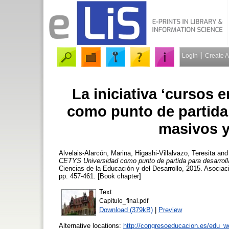
Login
Create 
La iniciativa ‘cursos 
como punto de partida 
masivos y
Alvelais-Alarcón, Marina
,
Higashi-Villalvazo, Teresita
an
CETYS Universidad como punto de partida para desarroll
Ciencias de la Educación y del Desarrollo, 2015. Asocia
pp. 457-461. [Book chapter]
Text
Capítulo_final.pdf
Download (379kB)
|
Preview
Alternative locations:
http://congresoeducacion.es/edu