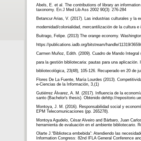
Abels, E. et al. The contributions of library an informati
taxonomy. En:J Med Lib Ass 2002 90(3): 276-284
Betancur Arias, V. (2017). Las industrias culturales y la
modernidad/colonialidad, mercantilización de la cultura e
Buitrago, Felipe. (2013) The orange economy. Washingto
https://publications.iadb.org/bitstream/handle/11319/
Carmen Muñoz, Edith. (2009). Cuadro de Mando Integral
para la gestión bibliotecaria: pautas para una aplicación.
bibliotecológica, 23(48), 105-126. Recuperado en 20 de j
Flores De La Fuente, María Lourdes (2013). Competitivida
e-Ciencias de la Información, 3,(1)
Gutiérrez Álvarez, A. M. (2017). Influencia de la economía
santo (Bachelor's thesis). Obtenido dehttp://repositorio
Montoya, J. M. (2016). Responsabilidad social y econom
EPM Telecomunicaciones (pp. 265278).
Montoya Agudelo, César Alveiro and Bárbaro, Juan Carlo
herramienta de evaluación en el ambiente bibliotecario. R
Olarte J.“Biblioteca embebida”: Atendiendo las necesidad
Information Congress: 82nd IFLA General Conference and