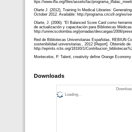
ttps://www.ifla.org/files/assets/lac/programa_iflalac_meet
Olarte J. (2012), Training In Medical Libraries: Gener
October 2012. Available: http://programa.crics9.org/es/s
Olarte, J. (2006). “El Balanced Score Card como herramie
de actualización y capacitación para Bibliotecas Médica
http://unirecscolombia.org/jornadas/descargas/2006/pre
Red de Bibliotecas Universitarias Españolas, REBIUN Cont
sostenibilidad universitarias., 2012 [Report]. Obtenido de:
http://eprints.rclis.org/18193/1/Contribucion_biblioteca
Montecelos, P. Talent, creativity define Orange Econom
Downloads
Download
Loading...