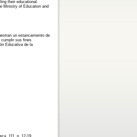
ling their educational
e Ministry of Education and
muestran un estancamiento de
e cumplir sus fines
ión Educativa de la
eca, 111, p. 12-19.