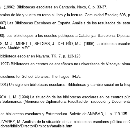
 (1996): Bibliotecas escolares en Cantabria. Nexo, 6, p. 33-37.
ino de ida y vuelta en torno al libro y la lectura. Comunidad Escolar, 608, 
) Las Bibliotecas Escolares en España. Análisis de los resultados del estud
bid.
): Les biblioteques a les escoles publiques a Catalunya. Barcelona: Diputac
. J., MIRET, I., SELGAS, J., DEL RÍO, M.J. (1996) La biblioteca escolar e
rco. Madrid: MEC.
iblioteca escolar en Navarra. TK, 7, p. 113-123.
997) Bibliotecas en centros de enseñanza no universitaria de Vizcaya: situac
0.
idelines for School Libraries. The Hague: IFLA.
 Un siglo sin bibliotecas escolares. Bibliotecas y cambio social en la Esp
. M. (1994) La situación de las bibliotecas escolares en los centros pú
de Salamanca. (Memoria de Diplomatura, Facultad de Traducción y Documenta
s bibliotecas escolares y Extremadura. Boletín de ANABAD, L, p. 119-135.
AREZ, M. Análisis de la situación de las bibliotecas escolares pública en 
dores/biblio/Director/Dirbibcan/analisis.htm