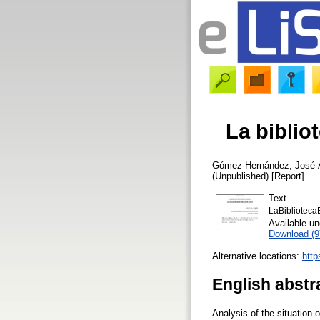
La biblio
Gómez-Hernández, José-
(Unpublished) [Report]
Text
LaBibliotec
Available u
Download (
Alternative locations:
http
English abstr
Analysis of the situation 