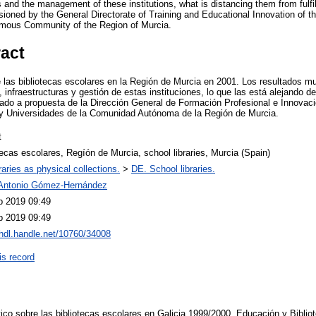
es and the management of these institutions, what is distancing them from fulfil
oned by the General Directorate of Training and Educational Innovation of th
nomous Community of the Region of Murcia.
ract
de las bibliotecas escolares en la Región de Murcia en 2001. Los resultados 
, infraestructuras y gestión de estas instituciones, lo que las está alejando d
zado a propuesta de la Dirección General de Formación Profesional e Innovac
y Universidades de la Comunidad Autónoma de la Región de Murcia.
t
tecas escolares, Regíón de Murcia, school libraries, Murcia (Spain)
raries as physical collections.
>
DE. School libraries.
Antonio Gómez-Hernández
b 2019 09:49
b 2019 09:49
/hdl.handle.net/10760/34008
is record
o sobre las bibliotecas escolares en Galicia 1999/2000. Educación y Bibliot