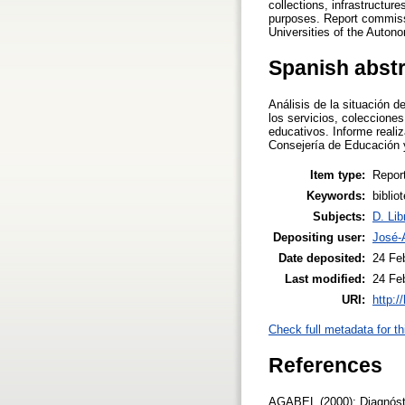
collections, infrastructur
purposes. Report commissi
Universities of the Auto
Spanish abst
Análisis de la situación 
los servicios, colecciones
educativos. Informe reali
Consejería de Educación 
Item type:
Repor
Keywords:
biblio
Subjects:
D. Lib
Depositing user:
José-
Date deposited:
24 Fe
Last modified:
24 Fe
URI:
http:/
Check full metadata for th
References
AGABEL (2000): Diagnóstic