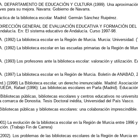
DEPARTAMENTO DE EDUCACIÓN Y CULTURA (1999). Una aproximación al e
aves para su mejora. Navarra: Gobierno de Navarra.
ctica de la biblioteca escolar. Madrid: Germán Sánchez Ruipérez.
 DIRECCIÓN GENERAL DE EVALUACIÓN EDUCATIVA Y FORMACIÓN DEL 
Andalucía. En: El sistema educativo de Andalucía. Curso 1997-98.
992) La biblioteca escolar en la Región de Murcia. Murcia: Universidad. (T
1992) La biblioteca escolar en las escuelas primarias de la Región de Murc
993) Los profesores ante la biblioteca escolar: valoración y utilización. Ed
1997) La biblioteca escolar en la Región de Murcia. Boletín de ANABAD, 2
) (1998) La Biblioteca escolar, un derecho irrenunciable. Madrid: Asociació
- RUEDA, Rafael (1996): Las bibliotecas escolares en Parla (Madrid). Educación
bliotecas públicas, bibliotecas escolares y centros educativos no universit
 la comarca de Donostia. Tesis Doctoral inédita, Universidad del País Vasco.
liotecas públicas y bibliotecas escolares: una colaboración imprescindible. 
 La evolución de la biblioteca escolar en la Región de Murcia entre 1996 y
ión. (Trabajo Fin de Carrera)
002). Los problemas de las bibliotecas escolares de la Región de Murcia en 