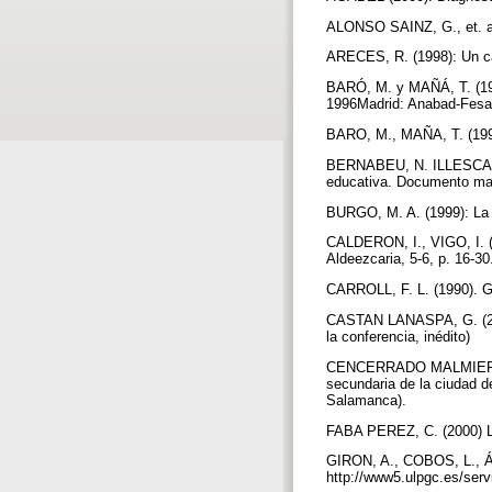
ALONSO SAINZ, G., et. al.
ARECES, R. (1998): Un cam
BARÓ, M. y MAÑÁ, T. (1997
1996Madrid: Anabad-Fesa
BARO, M., MAÑA, T. (1990
BERNABEU, N. ILLESCAS, M
educativa. Documento ma
BURGO, M. A. (1999): La b
CALDERON, I., VIGO, I. (1
Aldeezcaria, 5-6, p. 16-3
CARROLL, F. L. (1990). Gu
CASTAN LANASPA, G. (2001)
la conferencia, inédito)
CENCERRADO MALMIERCA, L
secundaria de la ciudad 
Salamanca).
FABA PEREZ, C. (2000) La
GIRON, A., COBOS, L., ÁLV
http://www5.ulpgc.es/servi