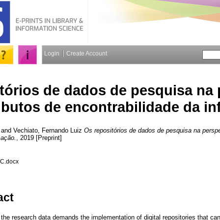
Login
Create Account
tórios de dados de pesquisa na 
ibutos de encontrabilidade da i
and
Vechiato, Fernando Luiz
Os repositórios de dados de pesquisa na perspe
mação.
, 2019 [Preprint]
C.docx
act
 the research data demands the implementation of digital repositories that ca