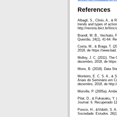
References
Albagli, S., Clinio, A., &
trends and types of actio
http://revista.ibict.br/liin
Brandt, M. B., Vechiato, 
Questão, 24(1), 41-64. R
Costa, M., & Braga, T. (
2018, de https://www.bad.
Molloy, J. C. (2011). Th
dezembro, 2018, de https:
Mons, B. (2018). Data S
Monteiro, E. C. S. A., & 
Anais do Seminário em Ci
dezembro, 2018, de http:/
Morville, P. (2005a). Ambi
Pilat, D., & Fukasaku, Y.
Journal. 6. Recuperado 12
Poncio, H., &Vidotti, S. 
Sociedade: Estudos. 26(1)