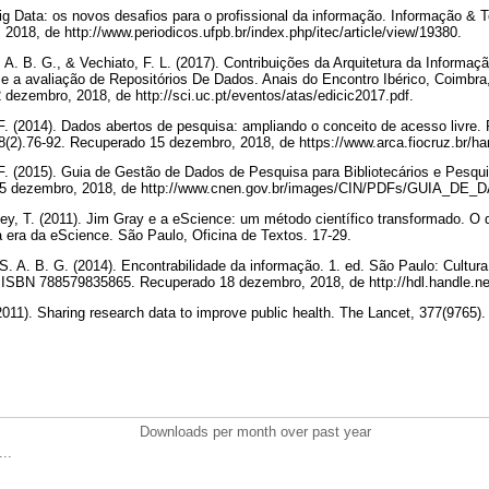
Big Data: os novos desafios para o profissional da informação. Informação & T
018, de http://www.periodicos.ufpb.br/index.php/itec/article/view/19380.
. A. B. G., & Vechiato, F. L. (2017). Contribuições da Arquitetura da Informaç
 e a avaliação de Repositórios De Dados. Anais do Encontro Ibérico, Coimbra
dezembro, 2018, de http://sci.uc.pt/eventos/atas/edicic2017.pdf.
 F. (2014). Dados abertos de pesquisa: ampliando o conceito de acesso livre.
8(2).76-92. Recuperado 15 dezembro, 2018, de https://www.arca.fiocruz.br/ha
 F. (2015). Guia de Gestão de Dados de Pesquisa para Bibliotecários e Pesqui
5 dezembro, 2018, de http://www.cnen.gov.br/images/CIN/PDFs/GUIA_
 Hey, T. (2011). Jim Gray e a eScience: um método científico transformado. O
a era da eScience. São Paulo, Oficina de Textos. 17-29.
, S. A. B. G. (2014). Encontrabilidade da informação. 1. ed. São Paulo: Cultu
ISBN 788579835865. Recuperado 18 dezembro, 2018, de http://hdl.handle.n
(2011). Sharing research data to improve public health. The Lancet, 377(9765)
Downloads per month over past year
..