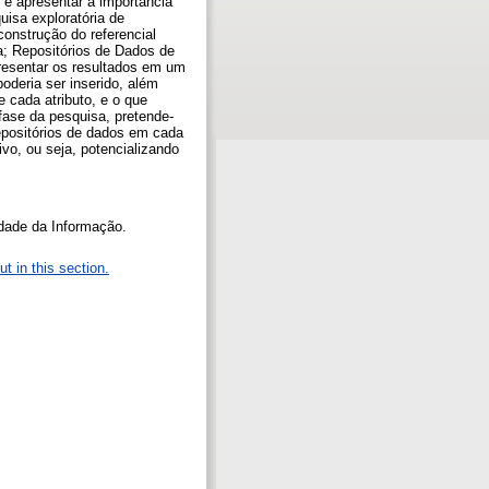
 é apresentar a importância
uisa exploratória de
construção do referencial
a; Repositórios de Dados de
presentar os resultados em um
deria ser inserido, além
 cada atributo, e o que
fase da pesquisa, pretende-
repositórios de dados em cada
vo, ou seja, potencializando
idade da Informação.
t in this section.