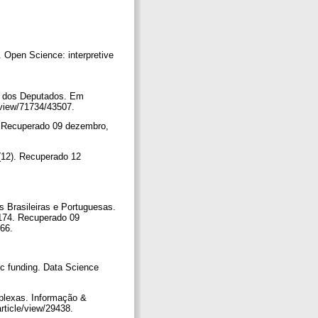
o. Open Science: interpretive
ra dos Deputados. Em
/view/71734/43507.
. Recuperado 09 dezembro,
(12). Recuperado 12
s Brasileiras e Portuguesas.
-174. Recuperado 09
166.
ic funding. Data Science
mplexas. Informação &
article/view/29438.