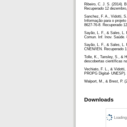
Ribeiro, C. J. S. (2014). 
Recuperado 12 dezembro, 2
Sanchez, F. A., Vidotti, S
Informação para o projeto
8627-76-8. Recuperado 12 
Sayão, L. F., & Sales, L.
Comun. Inf. Inov. Saúde. 
Sayão, L. F., & Sales, L.
CNEN/IEN. Recuperado 1
Tolle, K., Tansley, S., &
descobertas científicas n
Vechiato, F. L., & Vidotti
PROPG Digital- UNESP). 
Walport, M., & Brest, P. 
Downloads
Loading.