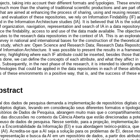
bjects, taking into account their different formats and typologies. These env
uch more than the sharing of traditional scientific productions and are part of
hat are aimed at enhancing the process of sharing, using and reusing research
and evaluation of these repositories, we rely on Information Findability (IF) an
 in the Information Architecture studies (IA). It is believed that IA is the sol
rganization, navigation, representation and search of IA in a data repository,
e the findability, access to and use of the data made available. The objective
utes to the research data repositories in the context of IA. This is an explorat
urvey in national and international bases for the construction of the theoretica
 study, which are: Open Science and Research Data; Research Data Repositor
 of Information Architecture. It was possible to present the results in a fram
omy, highlighting where each IF attribute could be inserted, besides those th
 done, we can define the concepts of each attribute, and what they affect in t
. Subsequently, in the next phase of the research, it is intended to identify a
ologies that could be applied in the data repositories in each of these attri
ies of these environments in a positive way, that is, and the success of these 
bstract
l dos dados de pesquisa demanda a implementação de repositórios digitais 
objetos digitais, levando em consideração seus diferentes formatos e tipolog
órios de Dados de Pesquisa, abrangem muito mais que o compartilhamento 
e das discussões no contexto da Ciência Aberta que estão direcionadas a pot
reuso de dados de pesquisa. Nesse sentido, para a projeção, implementação
m a Encontrabilidade da Informação (EI) e sua abordagem teórico-prática, que
 (AI). Acredita-se que a AI seja a solução para os problemas de EI, desse 
epresentação e busca da AI em um repositório de dados, a partir dos atribut