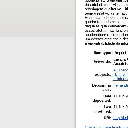
potencializar a encontrab
dos atributos de EI para 
abordagem qualitativa. Uti
teórico relativo às temát
Pesquisa; e Encontrabilid
quadro formado pelos sis
daqueles que convergem c
esses afetam nas funciona
se identificar e exemplif
um desses atributos e de
a encontrabilidade da in
Item type:
Preprint
Ciência 
Keywords:
Arquitet
A. Theor
Subjects:
H. Infor
I. Inform
Depositing
Fernand
user:
Date
11 Jun 2
deposited:
Last
11 Jun 2
modified:
URI:
http://h
Check full metadata for th