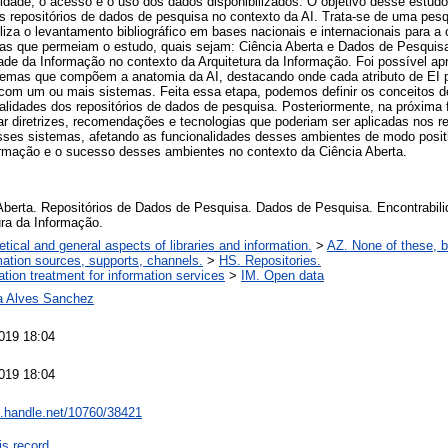
ilidade, o acesso e o uso dos dados disponibilizados. O objetivo desse estudo
os repositórios de dados de pesquisa no contexto da AI. Trata-se de uma pesq
liza o levantamento bibliográfico em bases nacionais e internacionais para a 
icas que permeiam o estudo, quais sejam: Ciência Aberta e Dados de Pesquis
ade da Informação no contexto da Arquitetura da Informação. Foi possível a
temas que compõem a anatomia da AI, destacando onde cada atributo de EI po
om um ou mais sistemas. Feita essa etapa, podemos definir os conceitos de
lidades dos repositórios de dados de pesquisa. Posteriormente, na próxima 
icar diretrizes, recomendações e tecnologias que poderiam ser aplicadas nos 
sses sistemas, afetando as funcionalidades desses ambientes de modo positi
formação e o sucesso desses ambientes no contexto da Ciência Aberta.
Aberta. Repositórios de Dados de Pesquisa. Dados de Pesquisa. Encontrabil
ura da Informação.
etical and general aspects of libraries and information.
>
AZ. None of these, bu
mation sources, supports, channels.
>
HS. Repositories.
ation treatment for information services
>
IM. Open data
a Alves Sanchez
019 18:04
019 18:04
dl.handle.net/10760/38421
is record