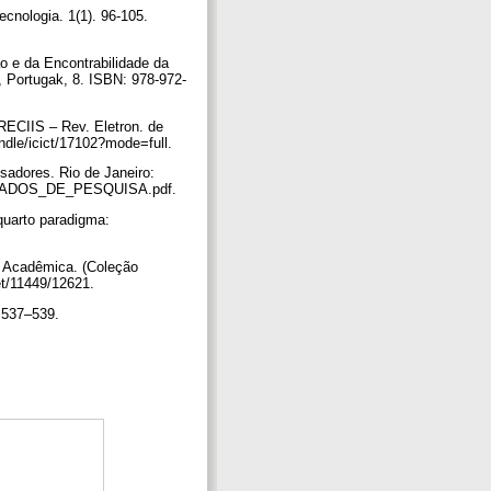
ecnologia. 1(1). 96-105.
ão e da Encontrabilidade da
, Portugak, 8. ISBN: 978-972-
 RECIIS – Rev. Eletron. de
ndle/icict/17102?mode=full.
sadores. Rio de Janeiro:
DE_DADOS_DE_PESQUISA.pdf.
 quarto paradigma:
ra Acadêmica. (Coleção
et/11449/12621.
. 537–539.