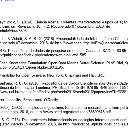
 Raychtock, S. (2014). Ciência Aberta: correntes interpretativas e tipos de açã
n. Liinc em Revista, v. 10, n. 2. Recuperado 07 dezembro, 2018, de
c/article/view/3593.
F. L., & Vidotti, S. A. B. G. (2018). Encontrabilidade da Informação na Câma
ecuperado 07 dezembro, 2018, de http://www.seer.ufrgs.br/EmQuestao/article
2016). Repositórios de dados de pesquisa no mundo. Cadernos BAD, 2, 80-95
pt/publicacoes/index.php/cadernos/article/view/1585.
e Open Knowledge Foundation: Open Data Means Better Science. PLoS Biol, 9
//doi.org/10.1371/journal.pbio.1001195.
tewardship for Open Science. New York: Chapman and Hall/CRC.
Sant’ana, R. C. G. (2016). Repositórios de Dados Científicos nas Universidade
ência da Informação, Londrina, PR, Brasil, 6. ISBN: 978-85-7846-383-0. 166
/www.uel.br/eventos/cinf/index.php/secin2016/secin2016/paper/viewFile/338/
ent findability. Sebastopol: O’Really.
 (2007). OECD principles and guidelines for access to research data from publ
 dezembro, 2018, de http://www.oecd.org/sti/sci-tech/38500813.pdf.
A. B. G. (216). Dos ambientes informacionais às ecologias informacionais co
. Recuperado 15 dezembro, 2018, de http://periodicos.ufpb.br/index.php/ies/