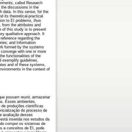
ironments, called Research
 the discussions in the
 data. In this sense, for the
d its theoretical-practical
ution to EI problems, thus
 from the attributes and
 of this study is to present
ory qualitative approach. It
l reference regarding the
ies; and Information
ework formed by the systems
at converge with one or more
he functionalities of the
nd exemplify guidelines,
butes and of these systems,
environments in the context of
que possam reunir, armazenar
ias. Esses ambientes,
de produções científicas
encialização do processo de
 e avaliação desses
 está inserida nos estudos da
modo compor os sistemas de
os e conceitos de EI, pode