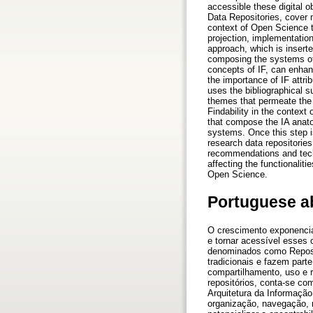
accessible these digital o
Data Repositories, cover m
context of Open Science t
projection, implementation 
approach, which is inserted
composing the systems of o
concepts of IF, can enhanc
the importance of IF attrib
uses the bibliographical s
themes that permeate the
Findability in the context
that compose the IA ​​anat
systems. Once this step is
research data repositories
recommendations and techn
affecting the functionalit
Open Science.
Portuguese a
O crescimento exponencia
e tornar acessível esses 
denominados como Reposit
tradicionais e fazem part
compartilhamento, uso e 
repositórios, conta-se co
Arquitetura da Informação
organização, navegação, r