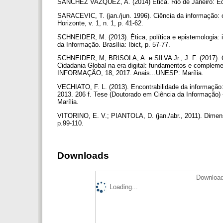
SANCHEZ VAZQUEZ, A. (2014) Ética. Rio de Janeiro: Edit
SARACEVIC, T. (jan./jun. 1996). Ciência da informação: 
Horizonte, v. 1, n. 1, p. 41-62.
SCHNEIDER, M. (2013). Ética, política e epistemologia: i
da Informação. Brasília: Ibict, p. 57-77.
SCHNEIDER, M; BRISOLA, A. e SILVA Jr., J. F. (2017). C
Cidadania Global na era digital: fundamentos e com
INFORMAÇÃO, 18, 2017. Anais...UNESP: Marília.
VECHIATO, F. L. (2013). Encontrabilidade da informação
2013. 206 f. Tese (Doutorado em Ciência da Informação) 
Marília.
VITORINO, E. V.; PIANTOLA, D. (jan./abr., 2011). Dimensõe
p.99-110.
Downloads
Download
Loading...