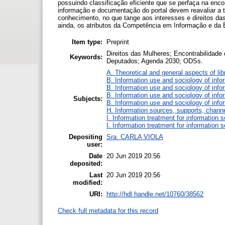
possuindo classificação eficiente que se perfaça na encon
informação e documentação do portal devem reavaliar a t
conhecimento, no que tange aos interesses e direitos da
ainda, os atributos da Competência em Informação e da 
Item type:
Preprint
Direitos das Mulheres; Encontrabilidade
Keywords:
Deputados; Agenda 2030; ODSs.
A. Theoretical and general aspects of lib
B. Information use and sociology of info
B. Information use and sociology of info
B. Information use and sociology of info
Subjects:
B. Information use and sociology of info
H. Information sources, supports, chann
I. Information treatment for information 
I. Information treatment for information 
Depositing
Sra. CARLA VIOLA
user:
Date
20 Jun 2019 20:56
deposited:
Last
20 Jun 2019 20:56
modified:
URI:
http://hdl.handle.net/10760/38562
Check full metadata for this record