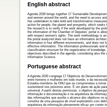
English abstract
Agenda 2030 brings together 17 Sustainable Development
and women around the world, and the need to access and 
has undertaken to take bold and transformative measures 
action for people, the planet and prosperity, which seeks
the research is to verify if the work developed by the pro
the information of the Chamber of Deputies’ portal is allow
with respect women's rights. The work methodology is an e
the portal analyzed does not have an information architect
information in four different environments, and does not h
effective information. The information professionals and
classification structure for the organization of knowledge
objectives described in the agenda, considering also the
Information Science.
Portuguese abstract
A Agenda 2030 congrega 17 Objetivos do Desenvolvimento 
entre homens e mulheres em todo mundo, e da necessida
Estados-membros da ONU que se comprometeu a tomar m
sustentável nos próximos anos. É um plano de ação para 
universal. A partir destas premissas, o objetivo da pesqu
informação e documentação e na arquitetura da informaç
das informações que auxilie o alcance dos objetivos no q
constitui de uma pesquisa de nível exploratório com deli
arquitetura da informação plenamente eficaz por conter 