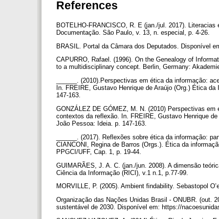
References
BOTELHO-FRANCISCO, R. E (jan./jul. 2017). Literacias em
Documentação. São Paulo, v. 13, n. especial, p. 4-26.
BRASIL. Portal da Câmara dos Deputados. Disponível em:
CAPURRO, Rafael. (1996). On the Genealogy of Informa
to a multidisciplinary concept. Berlin, Germany: Akademi
______. (2010).Perspectivas em ética da informação: ac
In. FREIRE, Gustavo Henrique de Araújo (Org.) Ética da 
147-163.
GONZÁLEZ DE GÓMEZ, M. N. (2010) Perspectivas em éti
contextos da reflexão. In. FREIRE, Gustavo Henrique de 
João Pessoa: Ideia. p. 147-163.
______. (2017). Reflexões sobre ética da informação
CIANCONI, Regina de Barros (Orgs.). Ética da informação
PPGCI/UFF, Cap. 1, p. 19-44.
GUIMARÃES, J. A. C. (jan./jun. 2008). A dimensão teóric
Ciência da Informação (RICI), v.1 n.1, p.77-99.
MORVILLE, P. (2005). Ambient findability. Sebastopol O’e
Organização das Nações Unidas Brasil - ONUBR. (out. 2
sustentável de 2030. Disponível em: https://nacoesunid