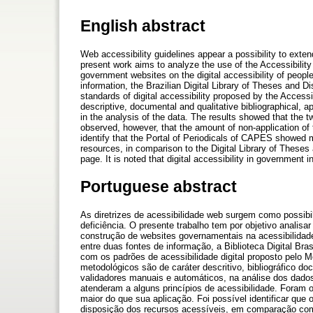
English abstract
Web accessibility guidelines appear a possibility to exten
present work aims to analyze the use of the Accessibilit
government websites on the digital accessibility of peopl
information, the Brazilian Digital Library of Theses and 
standards of digital accessibility proposed by the Acces
descriptive, documental and qualitative bibliographical, 
in the analysis of the data. The results showed that the t
observed, however, that the amount of non-application of t
identify that the Portal of Periodicals of CAPES showed mo
resources, in comparison to the Digital Library of Theses 
page. It is noted that digital accessibility in government 
Portuguese abstract
As diretrizes de acessibilidade web surgem como possibi
deficiência. O presente trabalho tem por objetivo analis
construção de websites governamentais na acessibilidad
entre duas fontes de informação, a Biblioteca Digital Br
com os padrões de acessibilidade digital proposto pelo 
metodológicos são de caráter descritivo, bibliográfico do
validadores manuais e automáticos, na análise dos dado
atenderam a alguns princípios de acessibilidade. Foram 
maior do que sua aplicação. Foi possível identificar qu
disposição dos recursos acessíveis, em comparação com a