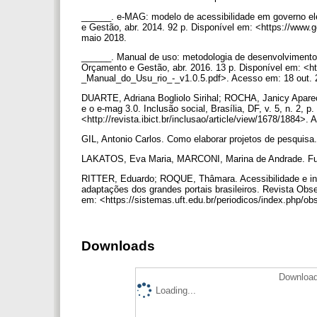
______. e-MAG: modelo de acessibilidade em governo elet
e Gestão, abr. 2014. 92 p. Disponível em: <https://www
maio 2018.
______. Manual de uso: metodologia de desenvolvimento d
Orçamento e Gestão, abr. 2016. 13 p. Disponível em: <ht
_Manual_do_Usu_rio_-_v1.0.5.pdf>. Acesso em: 18 out.
DUARTE, Adriana Bogliolo Sirihal; ROCHA, Janicy Apareci
e o e-mag 3.0. Inclusão social, Brasília, DF, v. 5, n. 2, p
<http://revista.ibict.br/inclusao/article/view/1678/1884>
GIL, Antonio Carlos. Como elaborar projetos de pesquisa.
LAKATOS, Eva Maria, MARCONI, Marina de Andrade. Funda
RITTER, Eduardo; ROQUE, Thâmara. Acessibilidade e info
adaptações dos grandes portais brasileiros. Revista Obse
em: <https://sistemas.uft.edu.br/periodicos/index.php/o
Downloads
Download
Loading...