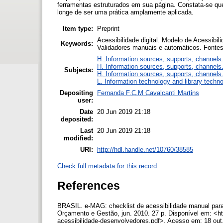
ferramentas estruturados em sua página. Constata-se que 
longe de ser uma prática amplamente aplicada.
Item type:
Preprint
Acessibilidade digital. Modelo de Acessibi
Keywords:
Validadores manuais e automáticos. Fonte
H. Information sources, supports, channels
H. Information sources, supports, channels
Subjects:
H. Information sources, supports, channels
L. Information technology and library techn
Depositing
Fernanda F.C.M Cavalcanti Martins
user:
Date
20 Jun 2019 21:18
deposited:
Last
20 Jun 2019 21:18
modified:
URI:
http://hdl.handle.net/10760/38585
Check full metadata for this record
References
BRASIL. e-MAG: checklist de acessibilidade manual para d
Orçamento e Gestão, jun. 2010. 27 p. Disponível em: <h
acessibilidade-desenvolvedores.pdf>. Acesso em: 18 out