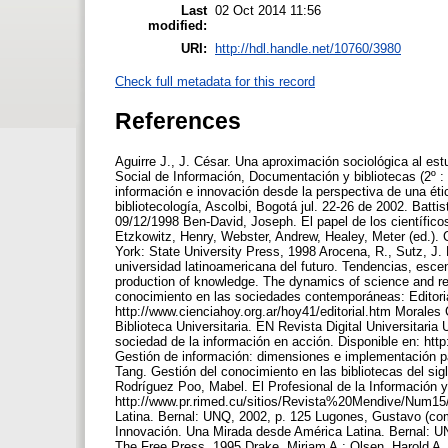
Last
02 Oct 2014 11:56
modified:
URI:
http://hdl.handle.net/10760/3980
Check full metadata for this record
References
Aguirre J., J. César. Una aproximación sociológica al est
Social de Información, Documentación y bibliotecas (2º 
información e innovación desde la perspectiva de una éti
bibliotecología, Ascolbi, Bogotá jul. 22-26 de 2002. Batti
09/12/1998 Ben-David, Joseph. El papel de los científicos
Etzkowitz, Henry, Webster, Andrew, Healey, Meter (ed.). 
York: State University Press, 1998 Arocena, R., Sutz, J
universidad latinoamericana del futuro. Tendencias, esce
production of knowledge. The dynamics of science and r
conocimiento en las sociedades contemporáneas: Editoria
http://www.cienciahoy.org.ar/hoy41/editorial.htm Morales 
Biblioteca Universitaria. EN Revista Digital Universitaria
sociedad de la información en acción. Disponible en: http
Gestión de información: dimensiones e implementación p
Tang. Gestión del conocimiento en las bibliotecas del sigl
Rodríguez Poo, Mabel. El Profesional de la Información y 
http://www.pr.rimed.cu/sitios/Revista%20Mendive/Num15/
Latina. Bernal: UNQ, 2002, p. 125 Lugones, Gustavo (com
Innovación. Una Mirada desde América Latina. Bernal: UN
The Free Press, 1995 Drake, Miriam A.; Olsen, Harold A.