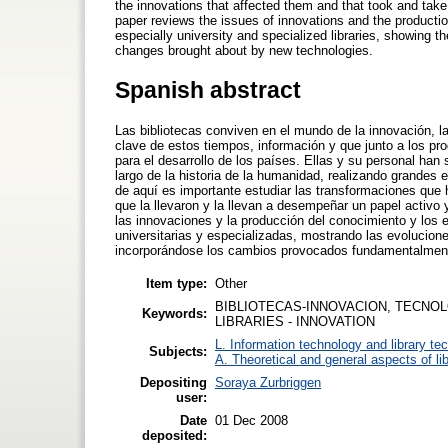
the innovations that affected them and that took and take
paper reviews the issues of innovations and the producti
especially university and specialized libraries, showing t
changes brought about by new technologies.
Spanish abstract
Las bibliotecas conviven en el mundo de la innovación, l
clave de estos tiempos, información y que junto a los pr
para el desarrollo de los países. Ellas y su personal han 
largo de la historia de la humanidad, realizando grandes e
de aquí es importante estudiar las transformaciones que h
que la llevaron y la llevan a desempeñar un papel activo
las innovaciones y la producción del conocimiento y los e
universitarias y especializadas, mostrando las evolucio
incorporándose los cambios provocados fundamentalmente
Item type:
Other
BIBLIOTECAS-INNOVACION, TECNOL
Keywords:
LIBRARIES - INNOVATION
L. Information technology and library te
Subjects:
A. Theoretical and general aspects of lib
Depositing
Soraya Zurbriggen
user:
Date
01 Dec 2008
deposited: