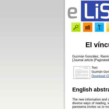
El vínc
Guzmán González, Ramir
[Journal article (Paginated
Text
Guzmán Gonzál
Download (
English abstr
The new information and c
diverse ways of reading, w
panorama invites us to make