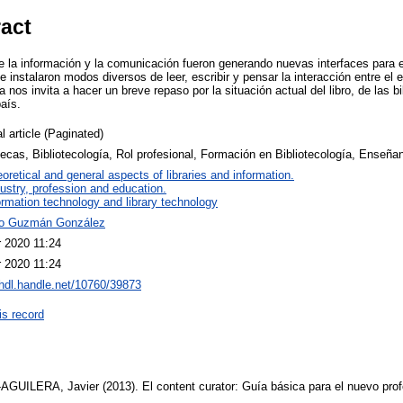
ract
 la información y la comunicación fueron generando nuevas interfaces para e
se instalaron modos diversos de leer, escribir y pensar la interacción entre el 
nos invita a hacer un breve repaso por la situación actual del libro, de las bi
país.
l article (Paginated)
tecas, Bibliotecología, Rol profesional, Formación en Bibliotecología, Enseñan
oretical and general aspects of libraries and information.
ustry, profession and education.
ormation technology and library technology
o Guzmán González
r 2020 11:24
r 2020 11:24
/hdl.handle.net/10760/39873
is record
UILERA, Javier (2013). El content curator: Guía básica para el nuevo profe
.