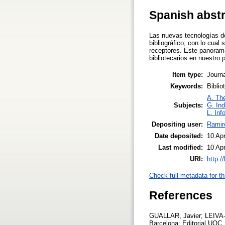
Spanish abst
Las nuevas tecnologías de
bibliográfico, con lo cual 
receptores. Este panorama 
bibliotecarios en nuestro 
Item type:
Journa
Keywords:
Biblio
A. The
Subjects:
G. Ind
L. Inf
Depositing user:
Ramir
Date deposited:
10 Ap
Last modified:
10 Ap
URI:
http:/
Check full metadata for th
References
GUALLAR, Javier; LEIVA-AG
Barcelona: Editorial UOC