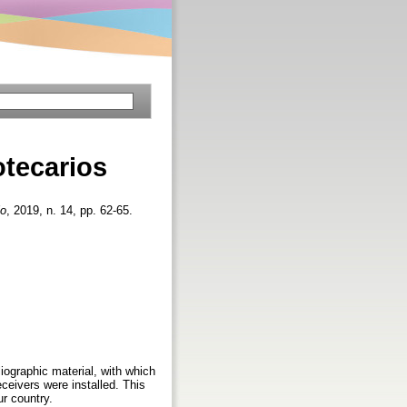
otecarios
lo
, 2019, n. 14, pp. 62-65.
ographic material, with which
eceivers were installed. This
ur country.