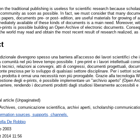
 the traditional publishing is useless for scientific research because scholas
fic community as soon as possible. In fact, we must consider that many docume
ng papers, documents pre- or post- edition, are useful materials for growing of
mmediately available of these kinds of documents is a main need. Moreover, 
-prints is possible building an Open Archive of electronic documents. Conseque
the world may read and obtain the most recent result of research realized, as 
ct
radizionale divengono spesso una barriera all'accesso dei lavori scientifici ch
 comunità nel più breve tempo possibile. I pre-print e i lavori intellettuali co
rti tecnici, relazioni ai convegni, atti di congressi, documenti progettuali, docu
te preziosa per lo sviluppo di qualsiasi settore disciplinare. Per i settori scient
a prodotta è ormai una necessità non più prorogabile. Grazie alla tecnologia Web
estione degli e-prints, è possibile implementare un "archivio aperto" (Open Arc
barriere, rendendo i documenti prodotti dagli studiosi liberamente accessibili e
l article (Unpaginated)
rchives, comunicazione scientifica, archivi aperti, scholarship communicati
ormation sources, supports, channels.
ella De Robbio
b 2003
t 2014 11:56