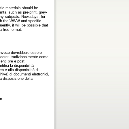
tic materials should be
nts, such as pre-print, grey-
 any subjects. Nowadays, for
with the WWW and specific
ntly, it will be possible that
a free format.
e invece dovrebbero essere
nsiderati tradizionalmente come
menti pre e post
ifici la disponibilità
 e alla disponibilità di
hive) di documenti elettronici,
 a disposizione della
on