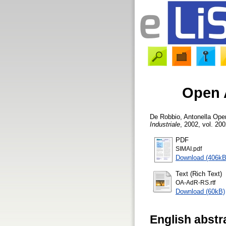
Open A
De Robbio, Antonella
Open
Industriale
, 2002, vol. 200
PDF
SIMAI.pdf
Download (406kB
Text (Rich Text)
OA-AdR-RS.rtf
Download (60kB)
English abstr