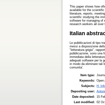
This paper shows how often
available for the scienti
literature, reports, meeti
scientific studying the i
software for managing of e
research workers all over 
Italian abstra
Le pubblicazioni di tipo t
messi a disposizione della
"letteratura grigia", rappo
pubblicazione, sono una fon
immediata della letteratur
adeguati software per la g
in modo da eliminare tali 
comunita'.
Item type:
Journa
Keywords:
Open A
Subjects:
H. Inf
Depositing user:
Anton
Date deposited:
15 Fe
Last modified:
02 Oc