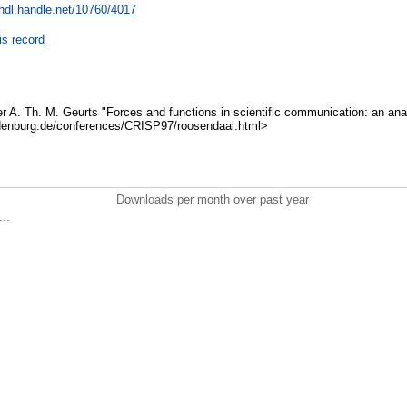
/hdl.handle.net/10760/4017
is record
 A. Th. M. Geurts "Forces and functions in scientific communication: an analys
ldenburg.de/conferences/CRISP97/roosendaal.html>
Downloads per month over past year
..