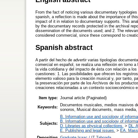
From the fact of noticing various documentary typologie
spanish, a reflection is made about the importance of this
impact of it in relation to documentary supports. This anal
by the documentary records protected in the archival repos
dissemination of the documents used; and 2. The relevanc
considered commercial, since these correspond to creatio
Spanish abstract
A partir del hecho de advertir varias tipologías docume
comercial en español, se realiza una reflexión en torno 
la vida cotidiana y del impacto de ésta con relación a los
cuestiones: 1. Las posibilidades que ofrecen los registr
elemento valioso para la creación musical y, por tanto, pa
la preservación por parte de los Archivos de los produc
creaciones relacionadas a un contexto socioeconómico e
Item type:
Journal article (Paginated)
Documentos musicales, medios masivos de 
Keywords:
sonoros, Musical documents, mass media, p
B. Information use and sociology of informa
B. Information use and sociology of informa
Subjects:
D. Libraries as physical collections.
>
DL. A
E. Publishing and legal issues.
>
EA. Mass
Depositing
Graduate Isaac / IT Taboada