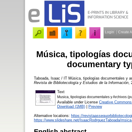
Login
Create 
Música, tipologías docu
documentary typ
Taboada, Isaac / IT
Música, tipologías documentales y ar
Revista de Bibliotecología y Estudios de la Información
, 
Text
Musica, tipologias documentales y Archivos (p
Available under License
Creative Commons 
Download (1MB)
|
Preview
Alternative locations:
https://revistaassequorbibliotecol
https://www.slideshare.net/IsaacRodrguezTaboada/msica-
English abstract