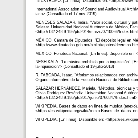
IN EXTREMO. [En línea]. Disponible en: <https://www.in
International Association of Sound and Audiovisual Archi
iasa> (Consultado el 17-nov-2019)
MENESES SALAZAR, Indira. “Valor social, cultural y patr
Salazar. Universidad Nacional Autónoma de México, Facult
<http://132.248.9.195/ptd2014/marzo/0710066/Index.htm
MÉXICO. Cámara de Diputados. “El depósito legal en Méxi
<http://www.diputados.gob.mx/bibliot/apotec/decretos.h
MÉXICO. Fonoteca Nacional. [En línea]. Disponible en: 
NESH-KALA. “La música prohibida por la inquisición”. [En
la-inquisicion/> (Consultado el 19-julio-2018)
R. TABOADA, Isaac. “Aforismos relacionados con archivo
Órgano informativo de la Escuela Nacional de Bibliotecon
SALAZAR HERNÁNDEZ, Mariela. “Métodos, técnicas y tecn
Olivia Rodríguez Reséndiz. Universidad Nacional Autónom
<http://132.248.9.195/ptd2017/junio/0760347/Index.html
WIKIPEDIA. Bases de datos en línea de música (anexo). [
<https://es.wikipedia.org/wiki/Anexo:Bases_de_dato
WIKIPEDIA. [En línea]. Disponible en: <https://es.wikipe