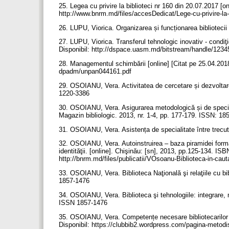
25. Legea cu privire la biblioteci nr 160 din 20.07.2017 [on
http://www.bnrm.md/files/accesDedicat/Lege-cu-privire-la-
26. LUPU, Viorica. Organizarea și funcționarea bibliotec
27. LUPU, Viorica. Transferul tehnologic inovativ - condiţie
Disponibil: http://dspace.uasm.md/bitstream/handle/12
28. Managementul schimbării [online] [Citat pe 25.04.2018
dpadm/unpan044161.pdf
29. OSOIANU, Vera. Activitatea de cercetare și dezvoltar
1220-3386
30. OSOIANU, Vera. Asigurarea metodologică și de specialit
Magazin bibliologic. 2013, nr. 1-4, pp. 177-179. ISSN: 1
31. OSOIANU, Vera. Asistența de specialitate între trecut ș
32. OSOIANU, Vera. Autoinstruirea – baza piramidei formăr
identităţii. [online]. Chişinău: [sn], 2013, pp.125-134. IS
http://bnrm.md/files/publicatii/VOsoanu-Biblioteca-in-cauta
33. OSOIANU, Vera. Biblioteca Naţională şi relaţiile cu bib
1857-1476
34. OSOIANU, Vera. Biblioteca şi tehnologiile: integrare, m
ISSN 1857-1476
35. OSOIANU, Vera. Competențe necesare bibliotecarilor re
Disponibil: https://clubbib2.wordpress.com/pagina-metodi