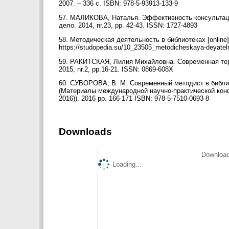
2007. – 336 с. ISBN: 978-5-93913-133-9
57. МАЛИКОВА, Наталья. Эффективность консультаци
дело. 2014, nr.23, pp. 42-43. ISSN: 1727-4893
58. Методическая деятельность в библиотеках [online] [C
https://studopedia.su/10_23505_metodicheskaya-deyateln
59. РАКИТСКАЯ, Лилия Михайловна. Современная тер
2015, nr.2, pp.16-21. ISSN: 0869-608X
60. СУВОРОВА, В. М. Современный методист в библиот
(Материалы международной научно-практической конф
2016)). 2016 pp. 166-171 ISBN: 978-5-7510-0693-8
Downloads
Download
Loading...