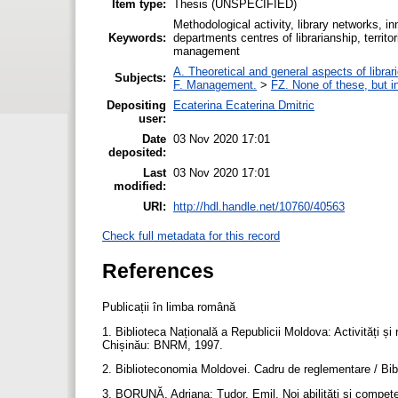
Item type:
Thesis (UNSPECIFIED)
Methodological activity, library networks, in
Keywords:
departments centres of librarianship, territ
management
A. Theoretical and general aspects of librar
Subjects:
F. Management.
>
FZ. None of these, but in
Depositing
Ecaterina Ecaterina Dmitric
user:
Date
03 Nov 2020 17:01
deposited:
Last
03 Nov 2020 17:01
modified:
URI:
http://hdl.handle.net/10760/40563
Check full metadata for this record
References
Publicații în limba română
1. Biblioteca Națională a Republicii Moldova: Activități și r
Chișinău: BNRM, 1997.
2. Biblioteconomia Moldovei. Cadru de reglementare / Bib
3. BORUNĂ, Adriana; Tudor, Emil. Noi abilități și competenț