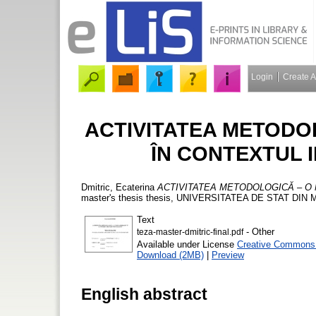
Login
Create 
ACTIVITATEA METODO
ÎN CONTEXTUL 
Dmitric, Ecaterina
ACTIVITATEA METODOLOGICĂ – O
master's thesis thesis, UNIVERSITATEA DE STAT DIN 
Text
- Other
teza-master-dmitric-final.pdf
Available under License
Creative Commons A
Download (2MB)
|
Preview
English abstract