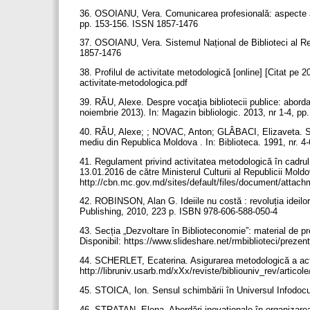
36. OSOIANU, Vera. Comunicarea profesională: aspecte ale f
pp. 153-156. ISSN 1857-1476
37. OSOIANU, Vera. Sistemul Național de Biblioteci al Rep
1857-1476
38. Profilul de activitate metodologică [online] [Citat pe 
activitate-metodologica.pdf
39. RĂU, Alexe. Despre vocaţia bibliotecii publice: aborda
noiembrie 2013). In: Magazin bibliologic. 2013, nr 1-4, p
40. RĂU, Alexe; ; NOVAC, Anton; GLÂBACI, Elizaveta. Sis
mediu din Republica Moldova . In: Biblioteca. 1991, nr. 4
41. Regulament privind activitatea metodologică în cadrul
13.01.2016 de către Ministerul Culturii al Republicii Moldo
http://cbn.mc.gov.md/sites/default/files/document/att
42. ROBINSON, Alan G. Ideiile nu costă : revoluția ideilo
Publishing, 2010, 223 p. ISBN 978-606-588-050-4
43. Secția „Dezvoltare în Biblioteconomie”: material de pre
Disponibil: https://www.slideshare.net/rmbiblioteci/prezen
44. SCHERLET, Ecaterina. Asigurarea metodologică a activit
http://libruniv.usarb.md/xXx/reviste/bibliouniv_rev/artic
45. STOICA, Ion. Sensul schimbării în Universul Infodo
46. STRATAN, Elena. Abordări inovaționale în organizarea