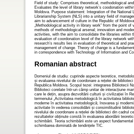
Field of study: Comprises theoretical, methodological and
Evaluates the level of library network’s coodonation within
Moldova. Purpose statement: Integration of the National Li
Librarianship System (NLS) into a unitary field of manageri
aim to advancement of culture in the Republic of Moldova
„Methodological activity in library work” from the point of
methods of methodological arsenal; innovation and moder
activities, with the aim to consolidate the libraries withi
evaluation of coordonation level of the library network with
research’s results lies in evaluation of theoretical and pr
management of change. Theory of change is a fundamental 
in correspondence with Technology of Information and C
Romanian abstract
Domeniul de studiu: cuprinde aspecte teoretice, metodolog
și evaluarea nivelului de coordonare a rețelei de biblioteci
Republica Moldova. Scopul tezei: integrarea Bibliotecii Na
Biblioteci corelate într-un câmp unitar de interacțiune man
care le dețin, asupra dezvoltării culturii și civilizației î
termenului „Activitatea metodologică în activitatea bibliot
moderne în activitatea metodologică; Inovarea şi moderniz
activitate în vederea consolidării și consimilitudinii bibl
nivelului de coordonare a rețelei de biblioteci din cadrul c
rezultatelor obținute constă în evaluarea abordării teoret
schimbării. Teoria schimbării este un aspect fundamental
schimbarea dominată de tendințele TIC.