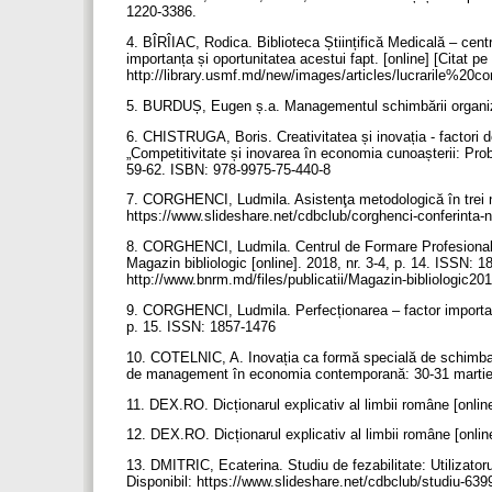
1220-3386.
4. BÎRÎIAC, Rodica. Biblioteca Științifică Medicală – cen
importanța și oportunitatea acestui fapt. [online] [Citat pe
http://library.usmf.md/new/images/articles/lucrarile%20co
5. BURDUȘ, Eugen ș.a. Managementul schimbării organiz
6. CHISTRUGA, Boris. Creativitatea și inovația - factori deci
„Competitivitate și inovarea în economia cunoașterii: Pro
59-62. ISBN: 978-9975-75-440-8
7. CORGHENCI, Ludmila. Asistenţa metodologică în trei nive
https://www.slideshare.net/cdbclub/corghenci-conferinta-n
8. CORGHENCI, Ludmila. Centrul de Formare Profesională Co
Magazin bibliologic [online]. 2018, nr. 3-4, p. 14. ISSN: 1
http://www.bnrm.md/files/publicatii/Magazin-bibliologic20
9. CORGHENCI, Ludmila. Perfecționarea – factor important î
p. 15. ISSN: 1857-1476
10. COTELNIC, A. Inovația ca formă specială de schimbare în 
de management în economia contemporană: 30-31 martie 
11. DEX.RO. Dicționarul explicativ al limbii române [online
12. DEX.RO. Dicționarul explicativ al limbii române [onlin
13. DMITRIC, Ecaterina. Studiu de fezabilitate: Utilizatoru
Disponibil: https://www.slideshare.net/cdbclub/studiu-63