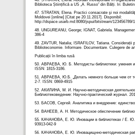
Biblioteca Științifică a US „A. Russo” din Bălți. In: Bul
47. STRATAN, Elena. Practici consacrate şi noi modalităţi
Moldovei [online] [Citat pe 20.11.2017]. Disponibil:
http://dspace.usarb.md:8080/jspui/bitstream/12345678
48. UNGUREANU, George; IGNAT, Gabriela. Managementul 
386-4
49. ZAVTUR, Natalia; ISRAFILOV, Tatiana. Considerații priv
Biblioteconomie. Informare. Documentare. Culegere de art
Publicații în limba rusă
50. АВРАЕВА, Ю. Б. Методисты библиотеки: умения и сп
ISSN: 1815-3186.
51. АВРАЕВА, Ю.Б. „Делать немного больше чем от теб
2-7. ISSN: 0869-4915
52. АКИЛИНА, М. И. Научно-методическая деятельнос
Библиотековедение: Научно-практический журнал. 2016
53. БАСОВ, Сергей. Аналитика и внедрение: единство д
54. ВАНЕЕВ, А. Н. Методическое обеспечение библиот
55. КАЧАНОВА, Е. Ю. Иновации в библиотеках / Е. Ю. К
93913-042-9
56. КАЧАНОВА, Е. Ю. Иновацищнно-методическая работ