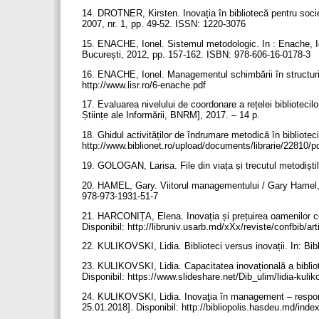
14. DROTNER, Kirsten. Inovația în bibliotecă pentru societ
2007, nr. 1, pp. 49-52. ISSN: 1220-3076
15. ENACHE, Ionel. Sistemul metodologic. In : Enache, Ion
București, 2012, pp. 157-162. ISBN: 978-606-16-0178-3
16. ENACHE, Ionel. Managementul schimbării în structurile
http://www.lisr.ro/6-enache.pdf
17. Evaluarea nivelului de coordonare a rețelei bibliotecilo
Științe ale Informării, BNRM], 2017. – 14 p.
18. Ghidul activităților de îndrumare metodică în biblioteci
http://www.biblionet.ro/upload/documents/librarie/22810/
19. GOLOGAN, Larisa. File din viața și trecutul metodiștilo
20. HAMEL, Gary. Viitorul managementului / Gary Hamel, B
978-973-1931-51-7
21. HARCONIȚA, Elena. Inovația și prețuirea oamenilor cons
Disponibil: http://libruniv.usarb.md/xXx/reviste/confbib/a
22. KULIKOVSKI, Lidia. Biblioteci versus inovații. In: Bi
23. KULIKOVSKI, Lidia. Capacitatea inovațională a bibliotec
Disponibil: https://www.slideshare.net/Dib_ulim/lidia-kulik
24. KULIKOVSKI, Lidia. Inovaţia în management – responsab
25.01.2018]. Disponibil: http://bibliopolis.hasdeu.md/in