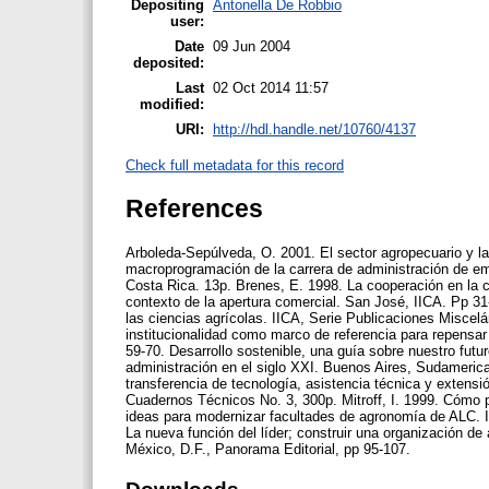
Depositing
Antonella De Robbio
user:
Date
09 Jun 2004
deposited:
Last
02 Oct 2014 11:57
modified:
URI:
http://hdl.handle.net/10760/4137
Check full metadata for this record
References
Arboleda-Sepúlveda, O. 2001. El sector agropecuario y la
macroprogramación de la carrera de administración de e
Costa Rica. 13p. Brenes, E. 1998. La cooperación en la 
contexto de la apertura comercial. San José, IICA. Pp 31-
las ciencias agrícolas. IICA, Serie Publicaciones Misce
institucionalidad como marco de referencia para repensar
59-70. Desarrollo sostenible, una guía sobre nuestro fut
administración en el siglo XXI. Buenos Aires, Sudamerica
transferencia de tecnología, asistencia técnica y extensi
Cuadernos Técnicos No. 3, 300p. Mitroff, I. 1999. Cómo 
ideas para modernizar facultades de agronomía de ALC. 
La nueva función del líder; construir una organización de
México, D.F., Panorama Editorial, pp 95-107.