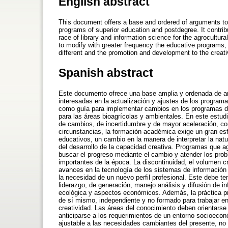
English abstract
This document offers a base and ordered of arguments to
programs of superior education and postdegree. It contri
race of library and information science for the agrocultu
to modify with greater frequency the educative programs, a
different and the promotion and development to the creati
Spanish abstract
Este documento ofrece una base amplia y ordenada de arg
interesadas en la actualización y ajustes de los program
como guía para implementar cambios en los programas de 
para las áreas bioagrícolas y ambientales. En este estudi
de cambios, de incertidumbre y de mayor aceleración, co
circunstancias, la formación académica exige un gran es
educativos, un cambio en la manera de interpretar la nat
del desarrollo de la capacidad creativa. Programas que ag
buscar el progreso mediante el cambio y atender los pro
importantes de la época. La discontinuidad, el volumen cr
avances en la tecnología de los sistemas de información
la necesidad de un nuevo perfil profesional. Este debe te
liderazgo, de generación, manejo análisis y difusión de
ecológica y aspectos económicos. Además, la práctica pr
de sí mismo, independiente y no formado para trabajar en 
creatividad. Las áreas del conocimiento deben orientars
anticiparse a los requerimientos de un entorno socioecon
ajustable a las necesidades cambiantes del presente, no