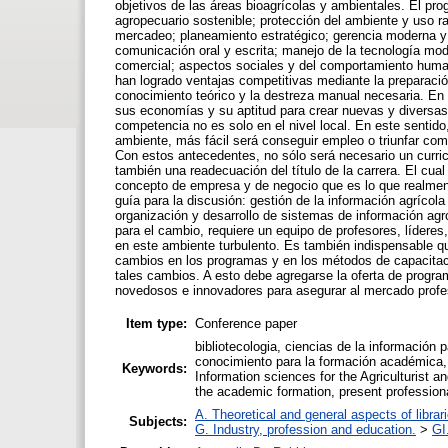
objetivos de las áreas bioagrícolas y ambientales. El pr
agropecuario sostenible; protección del ambiente y uso r
mercadeo; planeamiento estratégico; gerencia moderna y 
comunicación oral y escrita; manejo de la tecnología mo
comercial; aspectos sociales y del comportamiento humano
han logrado ventajas competitivas mediante la preparación
conocimiento teórico y la destreza manual necesaria. En
sus economías y su aptitud para crear nuevas y diversas 
competencia no es solo en el nivel local. En este sentido
ambiente, más fácil será conseguir empleo o triunfar com
Con estos antecedentes, no sólo será necesario un curric
también una readecuación del título de la carrera. El cua
concepto de empresa y de negocio que es lo que realmen
guía para la discusión: gestión de la información agrícol
organización y desarrollo de sistemas de información agr
para el cambio, requiere un equipo de profesores, lídere
en este ambiente turbulento. Es también indispensable qu
cambios en los programas y en los métodos de capacitac
tales cambios. A esto debe agregarse la oferta de prog
novedosos e innovadores para asegurar al mercado profes
Item type:
Conference paper
bibliotecologia, ciencias de la información 
conocimiento para la formación académica, 
Keywords:
Information sciences for the Agriculturist a
the academic formation, present professiona
A. Theoretical and general aspects of librar
Subjects:
G. Industry, profession and education.
>
GI