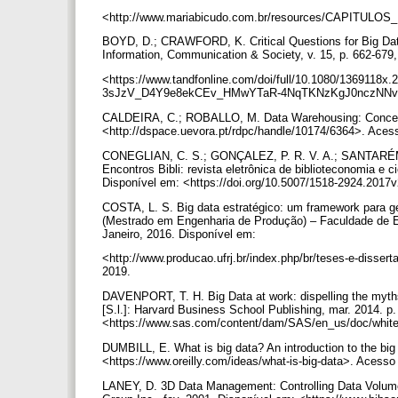
<http://www.mariabicudo.com.br/resources/CAPITULO
BOYD, D.; CRAWFORD, K. Critical Questions for Big Data
Information, Communication & Society, v. 15, p. 662-679
<https://www.tandfonline.com/doi/full/10.1080/13691
3sJzV_D4Y9e8ekCEv_HMwYTaR-4NqTKNzKgJ0nczNNv9
CALDEIRA, C.; ROBALLO, M. Data Warehousing: Conceitos
<http://dspace.uevora.pt/rdpc/handle/10174/6364>. Aces
CONEGLIAN, C. S.; GONÇALEZ, P. R. V. A.; SANTARÉM S
Encontros Bibli: revista eletrônica de biblioteconomia e ci
Disponível em: <https://doi.org/10.5007/1518-2924.201
COSTA, L. S. Big data estratégico: um framework para ge
(Mestrado em Engenharia de Produção) – Faculdade de En
Janeiro, 2016. Disponível em:
<http://www.producao.ufrj.br/index.php/br/teses-e-disse
2019.
DAVENPORT, T. H. Big Data at work: dispelling the myth
[S.l.]: Harvard Business School Publishing, mar. 2014. p.
<https://www.sas.com/content/dam/SAS/en_us/doc/whitep
DUMBILL, E. What is big data? An introduction to the big 
<https://www.oreilly.com/ideas/what-is-big-data>. Acess
LANEY, D. 3D Data Management: Controlling Data Volume, 