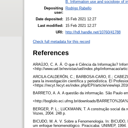
B. Information use and sociology of i
Depositing
Rodrigo Rabello
user:
Date deposited:
15 Feb 2021 12:27
Last modified:
15 Feb 2021 12:27
URI:
http://hdl.handle.net/10760/41788
Check full metadata for this record
References
ARAÚJO, C. A. Á. O que é Ciência da Informação? Informa
<http://www.uel.br/revistas/uel/index.php/informacao/art
ARCILA-CALDERÓN, C.; BARBOSA-CARO, E.; CABEZUELO-
para la investigación científica y periodística. El Profesi
<https://recyt.fecyt.es/index.php/EPI/article/view/epi.20
BARRETO, A. A. A questão da informação. São Paulo em P
<http://bogliolo.eci.ufmg.br/downloads/BARRETO%20A%
BERGER, P. L.; LUCKMANN, T. A construção social da real
Vozes, 2004. 248 p.
BICUDO, M. A. V. Sobre a Fenomenologia. In: BICUDO, M
um enfoque fenomenológico. Piracicaba: UNIMEP, 1994. 