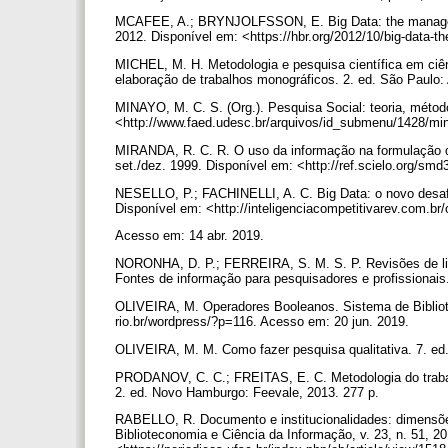
MCAFEE, A.; BRYNJOLFSSON, E. Big Data: the management
2012. Disponível em: <https://hbr.org/2012/10/big-data-
MICHEL, M. H. Metodologia e pesquisa científica em ciên
elaboração de trabalhos monográficos. 2. ed. São Paulo:
MINAYO, M. C. S. (Org.). Pesquisa Social: teoria, método
<http://www.faed.udesc.br/arquivos/id_submenu/1428/mi
MIRANDA, R. C. R. O uso da informação na formulação de a
set./dez. 1999. Disponível em: <http://ref.scielo.org/sm
NESELLO, P.; FACHINELLI, A. C. Big Data: o novo desafio 
Disponível em: <http://inteligenciacompetitivarev.com.br/
Acesso em: 14 abr. 2019.
NORONHA, D. P.; FERREIRA, S. M. S. P. Revisões de li
Fontes de informação para pesquisadores e profissionai
OLIVEIRA, M. Operadores Booleanos. Sistema de Bibliot
rio.br/wordpress/?p=116. Acesso em: 20 jun. 2019.
OLIVEIRA, M. M. Como fazer pesquisa qualitativa. 7. ed.
PRODANOV, C. C.; FREITAS, E. C. Metodologia do trabalh
2. ed. Novo Hamburgo: Feevale, 2013. 277 p.
RABELLO, R. Documento e institucionalidades: dimensões 
Biblioteconomia e Ciência da Informação, v. 23, n. 51, 2