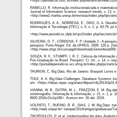
<https://periodicos.ufsc.br/index.php/eb/article/view/1
RABELLO, R. Informação institucionalizada e materializ
Journal of Information Science: research trends, v. 13, n.
<http://www2.marilia.unesp.br/revistas/index.php/bjis/art
RODRIGUES, A. A.; NÓBREGA, E.; DIAS, G. A. Desafios d
Informação & Tecnologia (ITEC), v. 4, n. 2, p. 63-79, jul
<http://www.periodicos.ufpb.br/ojs2/index.php/itec/artic
SILVEIRA, D. T.; CÓRDOVA, F. P. Unidade 2 - A pesquisa
pesquisa. Porto Alegre: Ed. da UFRGS, 2009. 120 p. (Sér
<http://www.ufrgs.br/cursopgdr/downloadsSerie/derad005
SOUZA, R. F.; STUMPF, I. R. C. Ciência da Informação 
Pós-Graduação no Brasil. Perspect. Ci. Inf., v. 14, n. esp
<http://portaldeperiodicos.eci.ufmg.br/index.php/pci/arti
TAURION, C. Big Data. Rio de Janeiro: Brasport Livros e
TOLE, A. A. Big Data Challenges. Database Systems Journ
em: <https://ideas.repec.org/a/aes/dbjour/v4y2013i3p31
VIANNA, W. B.; DUTRA, M. L.; FRAZZON, E. M. Big data 
sistemografia. Informação & Informação, v. 21, n. 1, p. 1
8920.2016v21n1p185>. Acesso em: 26 abr. 2019.
VOLPATO, T.; RUFINO, R. R.; DIAS, J. W. Big Data: tran
<http://web.unipar.br/~seinpar/2014/artigos/graduacao/T
ZIKOPOULOS, P. et al. Understanding big data: Analytics