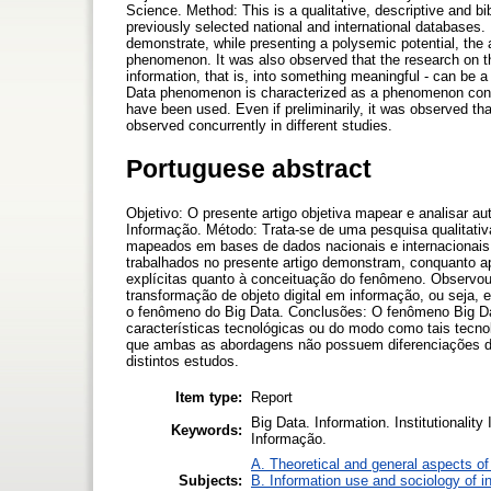
Science. Method: This is a qualitative, descriptive and bi
previously selected national and international databases.
demonstrate, while presenting a polysemic potential, the 
phenomenon. It was also observed that the research on the i
information, that is, into something meaningful - can be
Data phenomenon is characterized as a phenomenon consid
have been used. Even if preliminarily, it was observed t
observed concurrently in different studies.
Portuguese abstract
Objetivo: O presente artigo objetiva mapear e analisar a
Informação. Método: Trata-se de uma pesquisa qualitativa, 
mapeados em bases de dados nacionais e internacionais 
trabalhados no presente artigo demonstram, conquanto ap
explícitas quanto à conceituação do fenômeno. Observou-
transformação de objeto digital em informação, ou seja,
o fenômeno do Big Data. Conclusões: O fenômeno Big Da
características tecnológicas ou do modo como tais tecn
que ambas as abordagens não possuem diferenciações 
distintos estudos.
Item type:
Report
Big Data. Information. Institutionalit
Keywords:
Informação.
A. Theoretical and general aspects of 
Subjects:
B. Information use and sociology of i