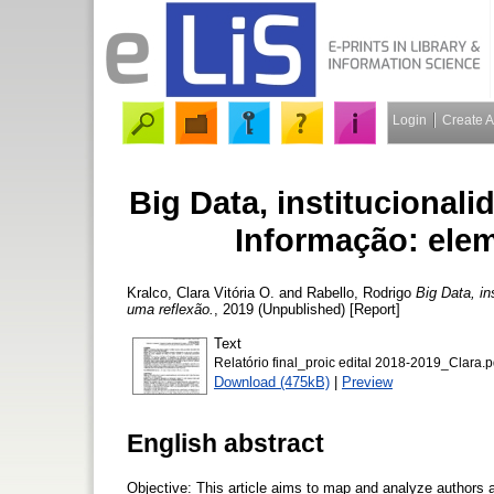
Login
Create 
Big Data, institucional
Informação: ele
Kralco, Clara Vitória O.
and
Rabello, Rodrigo
Big Data, i
uma reflexão.
, 2019 (Unpublished) [Report]
Text
Relatório final_proic edital 2018-2019_Clara.p
Download (475kB)
|
Preview
English abstract
Objective: This article aims to map and analyze authors a