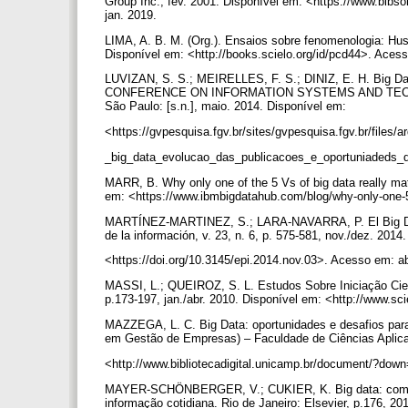
Group Inc., fev. 2001. Disponível em: <https://www.bi
jan. 2019.
LIMA, A. B. M. (Org.). Ensaios sobre fenomenologia: Huss
Disponível em: <http://books.scielo.org/id/pcd44>. Ace
LUVIZAN, S. S.; MEIRELLES, F. S.; DINIZ, E. H. Big Dat
CONFERENCE ON INFORMATION SYSTEMS AND TECHN
São Paulo: [s.n.], maio. 2014. Disponível em:
<https://gvpesquisa.fgv.br/sites/gvpesquisa.fgv.br/files/a
_big_data_evolucao_das_publicacoes_e_oportuniadeds_d
MARR, B. Why only one of the 5 Vs of big data really matt
em: <https://www.ibmbigdatahub.com/blog/why-only-one-5
MARTÍNEZ-MARTINEZ, S.; LARA-NAVARRA, P. El Big Data 
de la información, v. 23, n. 6, p. 575-581, nov./dez. 201
<https://doi.org/10.3145/epi.2014.nov.03>. Acesso em: a
MASSI, L.; QUEIROZ, S. L. Estudos Sobre Iniciação Cien
p.173-197, jan./abr. 2010. Disponível em: <http://www.s
MAZZEGA, L. C. Big Data: oportunidades e desafios para
em Gestão de Empresas) – Faculdade de Ciências Aplica
<http://www.bibliotecadigital.unicamp.br/document/?do
MAYER-SCHÖNBERGER, V.; CUKIER, K. Big data: como ext
informação cotidiana. Rio de Janeiro: Elsevier, p.176, 20