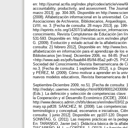
en: http://journal.acrlla.org/index.php/codex/article/view
accountability, productivity, and assessment. The Journal
marzo 2013]. pp. 304-305. Disponible en http://www.sci
(2008). Alfabetización informacional en la universidad. 
Asociaciones de Archiveros, Bibliotecarios, Arqueólogos,
LVIII, no. 3. [Fecha de consulta: 28 mayo 2013]. pp. 199
http://eprints.rclis.org/14207/1/alfabetizacion_informac
conocimiento, Revista Complutense de Educación [en líne
531-593. Disponible en: http://revistas.ucm.es/index
G. (2009). Evolución y estado actual de la alfabetización
consulta: 21 febrero 2012], Disponible en: http://www.b
alfabetización en información para el aprendizaje de los 
Bibliotecarios [en línea]. Diciembre 2006, no. 84-85. [Fe
<http://www.aab.es/pdfs/baab84-85/84-85a2.pdf>25. PICA
Sociedad del Conocimiento,Revista Iberoamericana de Ci
no.3. [Fecha de consulta: 1 septiembre 2012], s.p. Disp
y PÉREZ, M. (2009). Cómo motivar a aprender en la unive
nuevos modelos educativos, Revista Iberoamericana de E
Septiembre-Diciembre 2009, no.51. [Fecha de consulta: 1
http://redalyc.uaemex.mx/redalyc/html/800/8001243300
(Eds.). La definición y selección de competencias clave:
la Cooperación y el Desarrollo Económico (OCDE), 2004.
http://www.deseco.admin.ch/bfs/deseco/en/index/03/02.
mary.sp.pdf28. SÁNCHEZ, M. (2008). Las competencias des
terminológico y conceptual, escenarios e iniciativas, Ciên
consulta: 1 junio 2012]. Disponible en: pp107-120. Disponibl
SONNTAG, G. (2011). Las mejores prácticas en la pedagog
En: TARANGO, Javier (ed.). Didáctica básica de la alfabe
TISCAREÑO, M. L. y CORTÉS, J. (2013). La función del d