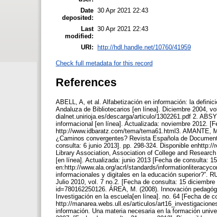
Date
30 Apr 2021 22:43
deposited:
Last
30 Apr 2021 22:43
modified:
URI:
http://hdl.handle.net/10760/41959
Check full metadata for this record
References
ABELL, A, et al. Alfabetización en información: la defini
Andaluza de Bibliotecarios [en línea]. Diciembre 2004, vo
dialnet.unirioja.es/descarga/articulo/1302261.pdf 2. ABS
informacional [en línea]. Actualizada: noviembre 2012. [F
http://www.idbaratz.com/tema/tema61.html3. AMANTE, M. 
¿Caminos convergentes? Revista Española de Documentació
consulta: 6 junio 2013]. pp. 298-324. Disponible enhttp:
Library Association, Association of College and Research
[en línea]. Actualizada: junio 2013 [Fecha de consulta: 15
en:http://www.ala.org/acrl/standards/informationliterac
informacionales y digitales en la educación superior?”. 
Julio 2010, vol. 7 no.2. [Fecha de consulta: 15 diciembre 
id=780162250126. ÁREA, M. (2008). Innovación pedagógica
Investigación en la escuela[en línea]. no. 64 [Fecha de c
http://manarea.webs.ull.es/articulos/art16_investigacio
información. Una materia necesaria en la formación unive