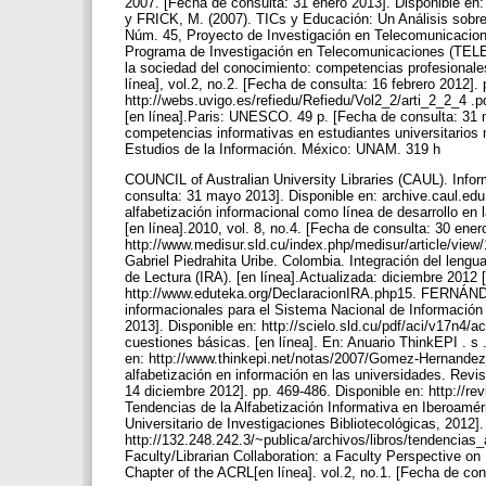
2007. [Fecha de consulta: 31 enero 2013]. Disponible e
y FRICK, M. (2007). TICs y Educación: Un Análisis sobr
Núm. 45, Proyecto de Investigación en Telecomunicacio
Programa de Investigación en Telecomunicaciones (TELEC
la sociedad del conocimiento: competencias profesionale
línea], vol.2, no.2. [Fecha de consulta: 16 febrero 2012]. 
http://webs.uvigo.es/refiedu/Refiedu/Vol2_2/arti_2_2_4 .
[en línea].Paris: UNESCO. 49 p. [Fecha de consulta: 31
competencias informativas en estudiantes universitarios 
Estudios de la Información. México: UNAM. 319 h
COUNCIL of Australian University Libraries (CAUL). Infor
consulta: 31 mayo 2013]. Disponible en: archive.caul.e
alfabetización informacional como línea de desarrollo en 
[en línea].2010, vol. 8, no.4. [Fecha de consulta: 30 ener
http://www.medisur.sld.cu/index.php/medisur/article/vie
Gabriel Piedrahita Uribe. Colombia. Integración del lengua
de Lectura (IRA). [en línea].Actualizada: diciembre 2012 
http://www.eduteka.org/DeclaracionIRA.php15. FERNÁN
informacionales para el Sistema Nacional de Información e
2013]. Disponible en: http://scielo.sld.cu/pdf/aci/v17n4/
cuestiones básicas. [en línea]. En: Anuario ThinkEPI . s 
en: http://www.thinkepi.net/notas/2007/Gomez-Hernandez_
alfabetización en información en las universidades. Revis
14 diciembre 2012]. pp. 469-486. Disponible en: http://r
Tendencias de la Alfabetización Informativa en Iberoamé
Universitario de Investigaciones Bibliotecológicas, 2012].
http://132.248.242.3/~publica/archivos/libros/tendenci
Faculty/Librarian Collaboration: a Faculty Perspective on 
Chapter of the ACRL[en línea]. vol.2, no.1. [Fecha de con