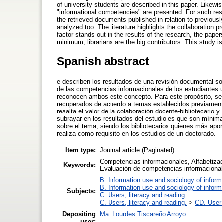
of university students are described in this paper. Likew
"informational competencies" are presented. For such rese
the retrieved documents published in relation to previous
analyzed too. The literature highlights the collaboration p
factor stands out in the results of the research, the pape
minimum, librarians are the big contributors. This study i
Spanish abstract
e describen los resultados de una revisión documental sobr
de las competencias informacionales de los estudiantes u
reconocen ambos este concepto. Para este propósito, se r
recuperados de acuerdo a temas establecidos previamente
resalta el valor de la colaboración docente-bibliotecario 
subrayar en los resultados del estudio es que son mínima
sobre el tema, siendo los bibliotecarios quienes más apo
realiza como requisito en los estudios de un doctorado.
Item type:
Journal article (Paginated)
Competencias informacionales, Alfabetizaci
Keywords:
Evaluación de competencias informaciona
B. Information use and sociology of inform
B. Information use and sociology of inform
Subjects:
C. Users, literacy and reading.
C. Users, literacy and reading.
>
CD. User 
Depositing
Ma. Lourdes Tiscareño Arroyo
user: