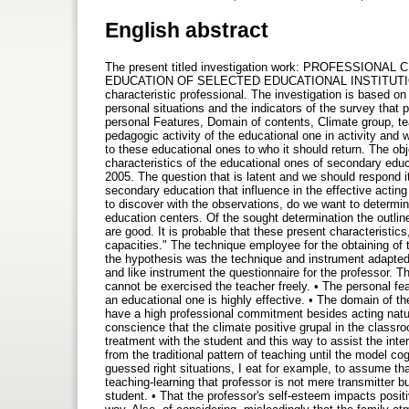
English abstract
The present titled investigation work: PROFESSI
EDUCATION OF SELECTED EDUCATIONAL INSTITUTION
characteristic professional. The investigation is based on 
personal situations and the indicators of the survey that p
personal Features, Domain of contents, Climate group, tea
pedagogic activity of the educational one in activity and w
to these educational ones to who it should return. The obj
characteristics of the educational ones of secondary educ
2005. The question that is latent and we should respond it
secondary education that influence in the effective acting
to discover with the observations, do we want to determin
education centers. Of the sought determination the outlin
are good. It is probable that these present characteristic
capacities." The technique employee for the obtaining of t
the hypothesis was the technique and instrument adapted in
and like instrument the questionnaire for the professor. Th
cannot be exercised the teacher freely. • The personal fea
an educational one is highly effective. • The domain of th
have a high professional commitment besides acting natur
conscience that the climate positive grupal in the classr
treatment with the student and this way to assist the inte
from the traditional pattern of teaching until the model c
guessed right situations, I eat for example, to assume th
teaching-learning that professor is not mere transmitter bu
student. • That the professor's self-esteem impacts positiv