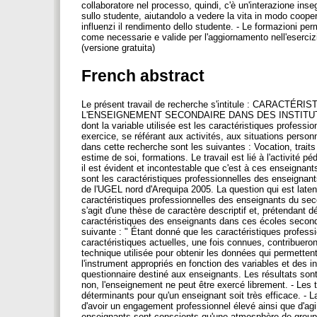
collaboratore nel processo, quindi, c'è un'interazione inse
sullo studente, aiutandolo a vedere la vita in modo coopera
influenzi il rendimento dello studente. - Le formazioni pe
come necessarie e valide per l'aggiornamento nell'eserci
(versione gratuita)
French abstract
Le présent travail de recherche s'intitule : CAR
L'ENSEIGNEMENT SECONDAIRE DANS DES INSTITUT
dont la variable utilisée est les caractéristiques profess
exercice, se référant aux activités, aux situations person
dans cette recherche sont les suivantes : Vocation, trait
estime de soi, formations. Le travail est lié à l'activité p
il est évident et incontestable que c'est à ces enseignants
sont les caractéristiques professionnelles des enseignan
de l'UGEL nord d'Arequipa 2005. La question qui est laten
caractéristiques professionnelles des enseignants du secon
s'agit d'une thèse de caractère descriptif et, prétendant 
caractéristiques des enseignants dans ces écoles secondai
suivante : " Étant donné que les caractéristiques profess
caractéristiques actuelles, une fois connues, contribuero
technique utilisée pour obtenir les données qui permettent d
l'instrument appropriés en fonction des variables et des in
questionnaire destiné aux enseignants. Les résultats sont
non, l'enseignement ne peut être exercé librement. - Les t
déterminants pour qu'un enseignant soit très efficace. - 
d'avoir un engagement professionnel élevé ainsi que d'agi
enseignants sont conscients qu'une atmosphère de groupe 