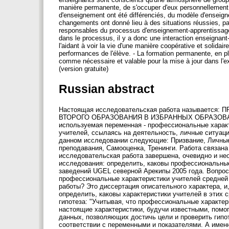
manière permanente, de s'occuper d'eux personnellement et
d'enseignement ont été différenciés, du modèle d'enseigne
changements ont donné lieu à des situations réussies, par
responsables du processus d'enseignement-apprentissage,
dans le processus, il y a donc une interaction enseignant-é
l'aidant à voir la vie d'une manière coopérative et solidair
performances de l'élève. - La formation permanente, en pl
comme nécessaire et valable pour la mise à jour dans l'e
(version gratuite)
Russian abstract
Настоящая исследовательская работа называе
ВТОРОГО ОБРАЗОВАНИЯ В ИЗБРАННЫХ ОБРАЗОВА
используемая переменная - профессиональные харак
учителей, ссылаясь на деятельность, личные ситуаци
данном исследовании следующие: Призвание, Личные 
преподавания, Самооценка, Тренинги. Работа связана 
исследовательская работа завершена, очевидно и не
исследования: определить, каковы профессиональные
заведений UGEL северной Арекипы 2005 года. Вопрос
профессиональные характеристики учителей средней
работы? Это диссертация описательного характера, 
определить, каковы характеристики учителей в этих
гипотеза: "Учитывая, что профессиональные характе
настоящие характеристики, будучи известными, помо
данных, позволяющих достичь цели и проверить гипо
соответствии с переменными и показателями. А именн