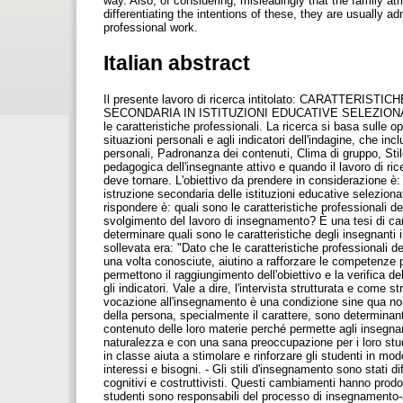
way. Also, of considering, misleadingly that the family at
differentiating the intentions of these, they are usually a
professional work.
Italian abstract
Il presente lavoro di ricerca intitolato: CARATTE
SECONDARIA IN ISTITUZIONI EDUCATIVE SELEZIONATE D
le caratteristiche professionali. La ricerca si basa sulle opi
situazioni personali e agli indicatori dell'indagine, che in
personali, Padronanza dei contenuti, Clima di gruppo, Stile
pedagogica dell'insegnante attivo e quando il lavoro di ri
deve tornare. L'obiettivo da prendere in considerazione è: 
istruzione secondaria delle istituzioni educative selezi
rispondere è: quali sono le caratteristiche professionali d
svolgimento del lavoro di insegnamento? È una tesi di cara
determinare quali sono le caratteristiche degli insegnanti
sollevata era: "Dato che le caratteristiche professionali de
una volta conosciute, aiutino a rafforzare le competenze pr
permettono il raggiungimento dell'obiettivo e la verifica de
gli indicatori. Vale a dire, l'intervista strutturata e come st
vocazione all'insegnamento è una condizione sine qua non,
della persona, specialmente il carattere, sono determinan
contenuto delle loro materie perché permette agli insegna
naturalezza e con una sana preoccupazione per i loro stud
in classe aiuta a stimolare e rinforzare gli studenti in m
interessi e bisogni. - Gli stili d'insegnamento sono stati d
cognitivi e costruttivisti. Questi cambiamenti hanno prod
studenti sono responsabili del processo di insegnamento