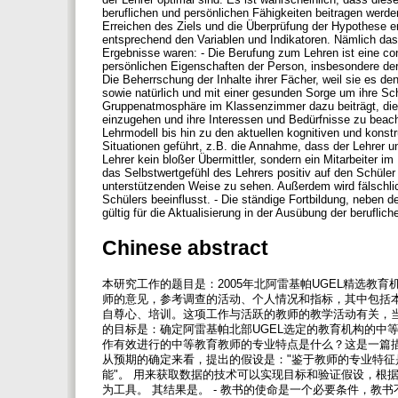
beruflichen und persönlichen Fähigkeiten beitragen werde
Erreichen des Ziels und die Überprüfung der Hypothese e
entsprechend den Variablen und Indikatoren. Nämlich das s
Ergebnisse waren: - Die Berufung zum Lehren ist eine con
persönlichen Eigenschaften der Person, insbesondere der 
Die Beherrschung der Inhalte ihrer Fächer, weil sie es d
sowie natürlich und mit einer gesunden Sorge um ihre Sch
Gruppenatmosphäre im Klassenzimmer dazu beiträgt, die S
einzugehen und ihre Interessen und Bedürfnisse zu beacht
Lehrmodell bis hin zu den aktuellen kognitiven und konst
Situationen geführt, z.B. die Annahme, dass der Lehrer un
Lehrer kein bloßer Übermittler, sondern ein Mitarbeiter im
das Selbstwertgefühl des Lehrers positiv auf den Schüler 
unterstützenden Weise zu sehen. Außerdem wird fälschli
Schülers beeinflusst. - Die ständige Fortbildung, neben d
gültig für die Aktualisierung in der Ausübung der beruflic
Chinese abstract
本研究工作的题目是：2005年北阿雷基帕UGEL精选
师的意见，参考调查的活动、个人情况和指标，其中包括
自尊心、培训。这项工作与活跃的教师的教学活动有关，
的目标是：确定阿雷基帕北部UGEL选定的教育机构的中
作有效进行的中等教育教师的专业特点是什么？这是一篇
从预期的确定来看，提出的假设是："鉴于教师的专业特
能"。 用来获取数据的技术可以实现目标和验证假设，根
为工具。 其结果是。 - 教书的使命是一个必要条件，教