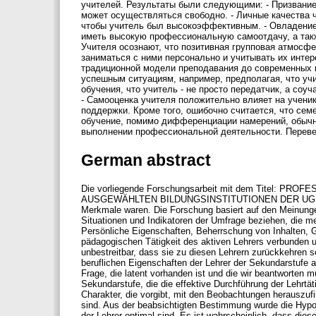
учителей. Результаты были следующими: - Призвани
может осуществляться свободно. - Личные качества 
чтобы учитель был высокоэффективным. - Овладение
иметь высокую профессиональную самоотдачу, а также
Учителя осознают, что позитивная групповая атмосфе
заниматься с ними персонально и учитывать их интер
традиционной модели преподавания до современных к
успешным ситуациям, например, предполагая, что учи
обучения, что учитель - не просто передатчик, а соу
- Самооценка учителя положительно влияет на ученик
поддержки. Кроме того, ошибочно считается, что сем
обучение, помимо дифференциации намерений, обычн
выполнении профессиональной деятельности. Перевед
German abstract
Die vorliegende Forschungsarbeit mit dem Titel
AUSGEWÄHLTEN BILDUNGSINSTITUTIONEN DER UGEL NOR
Merkmale waren. Die Forschung basiert auf den Meinungen 
Situationen und Indikatoren der Umfrage beziehen, die me
Persönliche Eigenschaften, Beherrschung von Inhalten, Gr
pädagogischen Tätigkeit des aktiven Lehrers verbunden u
unbestreitbar, dass sie zu diesen Lehrern zurückkehren so
beruflichen Eigenschaften der Lehrer der Sekundarstufe
Frage, die latent vorhanden ist und die wir beantworten 
Sekundarstufe, die die effektive Durchführung der Lehrtät
Charakter, die vorgibt, mit den Beobachtungen herauszufi
sind. Aus der beabsichtigten Bestimmung wurde die Hypot
der Lehrer optimal sind. Es ist wahrscheinlich, dass die