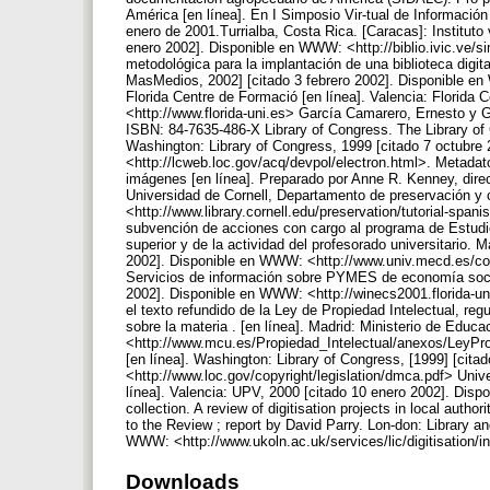
América [en línea]. En I Simposio Vir-tual de Información
enero de 2001.Turrialba, Costa Rica. [Caracas]: Instituto 
enero 2002]. Disponible en WWW: <http://biblio.ivic.ve/s
metodológica para la implantación de una biblioteca digital
MasMedios, 2002] [citado 3 febrero 2002]. Disponible en 
Florida Centre de Formació [en línea]. Valencia: Florida
<http://www.florida-uni.es> García Camarero, Ernesto y Gar
ISBN: 84-7635-486-X Library of Congress. The Library of 
Washington: Library of Congress, 1999 [citado 7 octubr
<http://lcweb.loc.gov/acq/devpol/electron.html>. Metadatos.
imágenes [en línea]. Preparado por Anne R. Kenney, direct
Universidad de Cornell, Departamento de preservación y 
<http://www.library.cornell.edu/preservation/tutorial-sp
subvención de acciones con cargo al programa de Estudio
superior y de la actividad del profesorado universitario.
2002]. Disponible en WWW: <http://www.univ.mecd.es/co
Servicios de información sobre PYMES de economía social 
2002]. Disponible en WWW: <http://winecs2001.florida-uni
el texto refundido de la Ley de Propiedad Intelectual, re
sobre la materia . [en línea]. Madrid: Ministerio de Educ
<http://www.mcu.es/Propiedad_Intelectual/anexos/LeyPro
[en línea]. Washington: Library of Congress, [1999] [ci
<http://www.loc.gov/copyright/legislation/dmca.pdf> Unive
línea]. Valencia: UPV, 2000 [citado 10 enero 2002]. Dispo
collection. A review of digitisation projects in local autho
to the Review ; report by David Parry. Lon-don: Library 
WWW: <http://www.ukoln.ac.uk/services/lic/digitisation/in
Downloads