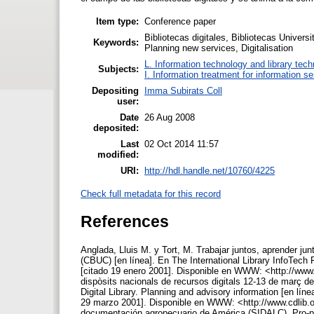
Item type:
Conference paper
Bibliotecas digitales, Bibliotecas Universit
Keywords:
Planning new services, Digitalisation
L. Information technology and library tec
Subjects:
I. Information treatment for information s
Depositing
Imma Subirats Coll
user:
Date
26 Aug 2008
deposited:
Last
02 Oct 2014 11:57
modified:
URI:
http://hdl.handle.net/10760/4225
Check full metadata for this record
References
Anglada, Lluis M. y Tort, M. Trabajar juntos, aprender jun
(CBUC) [en línea]. En The International Library InfoTech
[citado 19 enero 2001]. Disponible en WWW: <http://www.c
dispòsits nacionals de recursos digitals 12-13 de març de
Digital Library. Planning and advisory information [en lín
29 marzo 2001]. Disponible en WWW: <http://www.cdlib.or
documentación agropecuario de América (SIDALC). Pro-pue