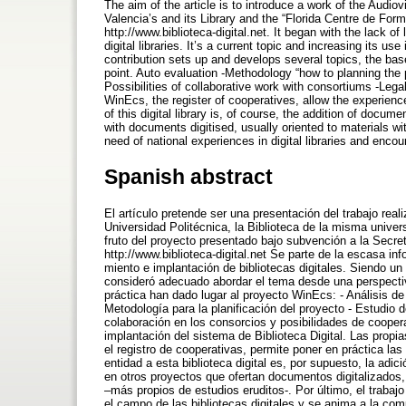
The aim of the article is to introduce a work of the Audi
Valencia’s and its Library and the “Florida Centre de Fo
http://www.biblioteca-digital.net. It began with the lack o
digital libraries. It’s a current topic and increasing its us
contribution sets up and develops several topics, the bas
point. Auto evaluation -Methodology “how to planning the pr
Possibilities of collaborative work with consortiums -Lega
WinEcs, the register of cooperatives, allow the experienc
of this digital library is, of course, the addition of documen
with documents digitised, usually oriented to materials with
need of national experiences in digital libraries and enc
Spanish abstract
El artículo pretende ser una presentación del trabajo rea
Universidad Politécnica, la Biblioteca de la misma univers
fruto del proyecto presentado bajo subvención a la Secr
http://www.biblioteca-digital.net Se parte de la escasa in
miento e implantación de bibliotecas digitales. Siendo u
consideró adecuado abordar el tema desde una perspectiva
práctica han dado lugar al proyecto WinEcs: - Análisis de 
Metodología para la planificación del proyecto - Estudio de
colaboración en los consorcios y posibilidades de coopera
implantación del sistema de Biblioteca Digital. Las pro
el registro de cooperativas, permite poner en práctica l
entidad a esta biblioteca digital es, por supuesto, la adi
en otros proyectos que ofertan documentos digitalizados
–más propios de estudios eruditos-. Por último, el traba
el campo de las bibliotecas digitales y se anima a la com