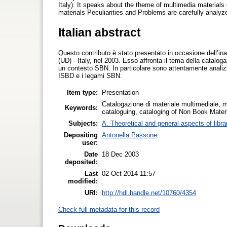
Italy). It speaks about the theme of multimedia materials 
materials Peculiarities and Problems are carefully anal
Italian abstract
Questo contributo è stato presentato in occasione dell’ina
(UD) - Italy, nel 2003. Esso affronta il tema della cataloga
un contesto SBN. In particolare sono attentamente analizzat
ISBD e i legami SBN.
Item type:
Presentation
Catalogazione di materiale multimediale, m
Keywords:
cataloguing, cataloging of Non Book Mater
Subjects:
A. Theoretical and general aspects of libra
Depositing
Antonella Passone
user:
Date
18 Dec 2003
deposited:
Last
02 Oct 2014 11:57
modified:
URI:
http://hdl.handle.net/10760/4354
Check full metadata for this record