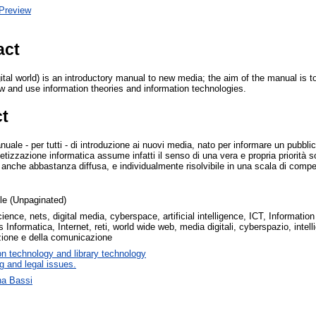
Preview
act
igital world) is an introductory manual to new media; the aim of the manual is 
 and use information theories and information technologies.
ct
nuale - per tutti - di introduzione ai nuovi media, nato per informare un pubblico
abetizzazione informatica assume infatti il senso di una vera e propria priorità 
a anche abbastanza diffusa, e individualmente risolvibile in una scala di com
cle (Unpaginated)
ence, nets, digital media, cyberspace, artificial intelligence, ICT, Informat
 Informatica, Internet, reti, world wide web, media digitali, cyberspazio, intelli
zione e della comunicazione
on technology and library technology
g and legal issues.
na Bassi