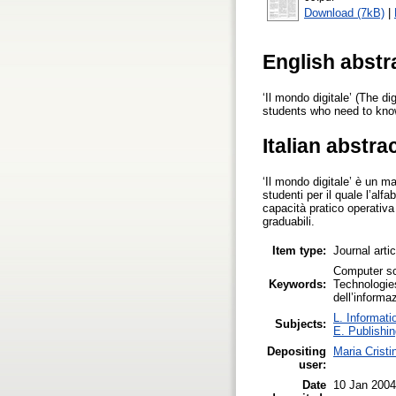
Download (7kB)
|
English abstr
‘Il mondo digitale’ (The d
students who need to know
Italian abstra
‘Il mondo digitale’ è un ma
studenti per il quale l’alf
capacità pratico operativ
graduabili.
Item type:
Journal arti
Computer sci
Keywords:
Technologies
dell’informa
L. Informati
Subjects:
E. Publishin
Depositing
Maria Cristi
user:
Date
10 Jan 2004