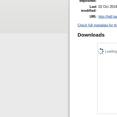
deposited:
Last
02 Oct 2014
modified:
URI:
http://hdl.h
Check full metadata for th
Downloads
Loading.