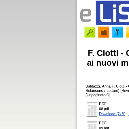
F. Ciotti 
ai nuovi m
Baldazzi, Anna
F. Ciotti -
Robinsons / Letture) [Rev
(Unpaginated)]
PDF
08.pdf
Download (7kB)
|
PDF
09.pdf