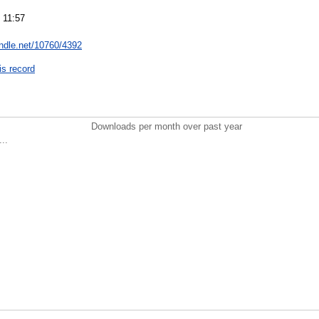
 11:57
andle.net/10760/4392
is record
Downloads per month over past year
..