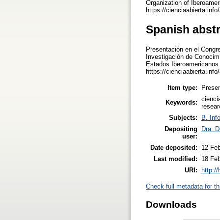
Organization of Iberoamer
https://cienciaabierta.inf
Spanish abst
Presentación en el Congr
Investigación de Conocimi
Estados Iberoamericanos p
https://cienciaabierta.inf
Item type:
Presen
cienci
Keywords:
resear
Subjects:
B. Inf
Depositing
Dra. D
user:
Date deposited:
12 Feb
Last modified:
18 Fe
URI:
http:/
Check full metadata for th
Downloads