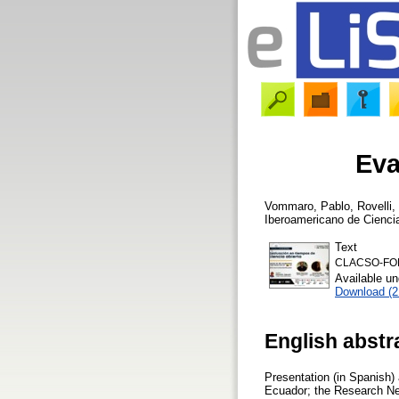
Eva
Vommaro, Pablo
,
Rovelli,
Iberoamericano de Ciencia
Text
CLACSO-FOLE
Available u
Download (
English abstr
Presentation (in Spanish
Ecuador; the Research Net