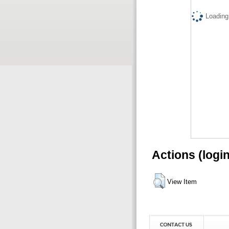
Loading.
Actions (logi
View Item