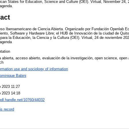
ican States for Education, Science and Culture (OEI). Virtual, November 24, 
o/agenda.
ract
eso Iberoamericano de Ciencia Abierta. Organizado por Fundación Openlab Ec
ento, Software y Hardware Libre; el HUB de Innovación de la ciudad de Quito
ara la Educación, la Ciencia y la Cultura (OEI). Virtual, 24 de noviembre 20
o/agenda
tation
a abierta, acceso abierto, evaluación de la investigación, open science, open
ch
ormation use and sociology of information
ominique Babini
 2023 11:27
b 2023 14:18
/hdl.handle.net/10760/44032
is record