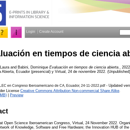
Login
Create Account
luación en tiempos de ciencia ab
 Laura
and
Babini, Dominique
Evaluación en tiempos de ciencia abierta.
, 2022
 Abierta, Ecuador (presencial) y Virtual, 24 de noviembre 2022. (Unpublished)
- Updated ver
C en Congreso Iberoamericano de CA, Ecuador, 24-11-2022.pdf
nder License
Creative Commons Attribution Non-commercial Share Alike
.
2MB)
|
Preview
act
) at Open Science Iberoamerican Congress, Virtual, 24 November 2022. Orga
work of Knowledge, Software and Free Hardware; the Innovation HUB of the c