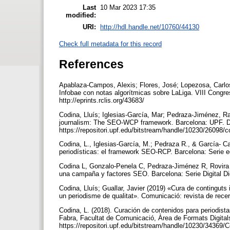
Last
10 Mar 2023 17:35
modified:
URI:
http://hdl.handle.net/10760/44130
Check full metadata for this record
References
Apablaza-Campos, Alexis; Flores, José; Lopezosa, Carlos
Infobae con notas algorítmicas sobre LaLiga. VIII Congr
http://eprints.rclis.org/43683/
Codina, Lluís; Iglesias-García, Mar; Pedraza-Jiménez, Ra
journalism: The SEO-WCP framework. Barcelona: UPF. De
https://repositori.upf.edu/bitstream/handle/10230/26098
Codina, L., Iglesias-García, M.; Pedraza R., & García- Ca
periodísticas: el framework SEO-RCP. Barcelona: Serie e
Codina L, Gonzalo-Penela C, Pedraza-Jiménez R, Rovira 
una campaña y factores SEO. Barcelona: Serie Digital D
Codina, Lluís; Guallar, Javier (2019) «Cura de continguts
un periodisme de qualitat». Comunicació: revista de rece
Codina, L. (2018). Curación de contenidos para periodist
Fabra, Facultat de Comunicació, Àrea de Formats Digitals i
https://repositori.upf.edu/bitstream/handle/10230/34369/