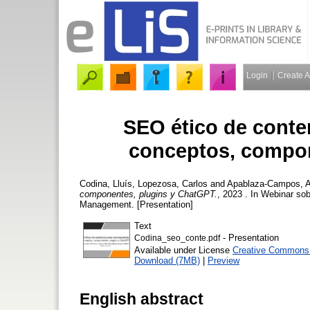
Login
Create 
SEO ético de conte
conceptos, compon
Codina, Lluís
,
Lopezosa, Carlos
and
Apablaza-Campos, A
componentes, plugins y ChatGPT.
, 2023 . In Webinar s
Management. [Presentation]
Text
- Presentation
Codina_seo_conte.pdf
Available under License
Creative Commons A
Download (7MB)
|
Preview
English abstract