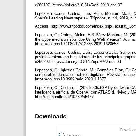
e280107. https://doi.org//10.3145/epi.2019.ene.07
Lopezosa, Carlos: Codina, Lluís; Pérez-Montoro, Mario. (2
Spain’s Leading Newspapers». Trípodos, n, 44, 2019, p. 
Access: http://www.tripodos.com/index.php/Facultat_Com
Lopezosa, C., Orduna-Malea, E & Pérez-Montoro, M. (2019
the Cybermedia on YouTube Using Web Metrics”, Journalis
https://doi.org/10.1080/17512786.2019.1628657
Lopezosa, Carlos; Codina, Lluís; López-García, Guillermo
posicionamiento en buscadores de los principales grupos m
e290203. https://doi.org/10.3145/epi.2020.mar.03
Lopezosa, C.; Iglesias-García, M.; González-Díaz, C.; Co
comparativo de diarios nativos digitales. Revista Españo
https://doi.org/10.3989/redc.2020.1.1677
Lopezosa, C.; Codina, L. (2023). ChatGPT y software CAQ
inteligencia artificial de OpenAI con ATLAS.ti, Nvivo y
http://hdl.handle.net/10230/55477
Downloads
Download
Loading...