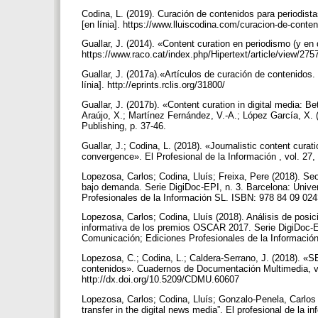
Codina, L. (2019). Curación de contenidos para periodist
[en línia]. https://www.lluiscodina.com/curacion-de-conte
Guallar, J. (2014). «Content curation en periodismo (y en
https://www.raco.cat/index.php/Hipertext/article/view/2
Guallar, J. (2017a).«Artículos de curación de contenidos.
línia]. http://eprints.rclis.org/31800/
Guallar, J. (2017b). «Content curation in digital media: 
Araújo, X.; Martínez Fernández, V.-A.; López García, X.
Publishing, p. 37-46.
Guallar, J.; Codina, L. (2018). «Journalistic content curat
convergence». El Profesional de la Información , vol. 27,
Lopezosa, Carlos; Codina, Lluís; Freixa, Pere (2018). Se
bajo demanda. Serie DigiDoc-EPI, n. 3. Barcelona: Univ
Profesionales de la Información SL. ISBN: 978 84 09 02
Lopezosa, Carlos; Codina, Lluís (2018). Análisis de po
informativa de los premios OSCAR 2017. Serie DigiDoc-E
Comunicación; Ediciones Profesionales de la Informaci
Lopezosa, C.; Codina, L.; Caldera-Serrano, J. (2018). «
contenidos». Cuadernos de Documentación Multimedia, v.
http://dx.doi.org/10.5209/CDMU.60607
Lopezosa, Carlos; Codina, Lluís; Gonzalo-Penela, Carlos 
transfer in the digital news media”. El profesional de la in