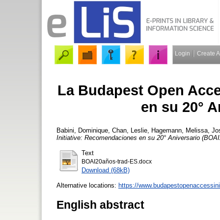
Login
Create 
La Budapest Open Acces
en su 20° A
Babini, Dominique
,
Chan, Leslie
,
Hagemann, Melissa
,
Jo
Initiative: Recomendaciones en su 20° Aniversario (BOAI
Text
BOAI20años-trad-ES.docx
Download (68kB)
Alternative locations:
https://www.budapestopenaccessiniti
English abstract