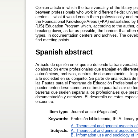
Opinion article in which the transversality of the library 
between professionals who work in different fields: univers
centers... what it would enrich them professionally and im
the Foundational Knowledge Areas (FKA) established by IF
(LIS) Education Program which, according to the author, c
breaking down, as far as possible, the barriers that often 
types, in documentation centers and archives. The develo
find meeting points.
Spanish abstract
Artículo de opinión en el que se defiende la transversalid
colaboración entre profesionales que trabajan en diferente
autonómicas, archivos, centros de documentación... lo qu
a la sociedad en su conjunto. Se parte de una lectura d
las Pautas para el Programa de Educación Profesional en 
pueden entenderse como un estímulo para trabajar de form
barreras que suelen separar a los profesionales que prest
documentación y archivos. El desarrollo de estos espaci
encuentro.
Item type:
Journal article (Paginated)
Keywords:
Profesión bibliotecaria; IFLA; library 
A. Theoretical and general aspects of 
Subjects:
A. Theoretical and general aspects of 
B. Information use and sociology of i