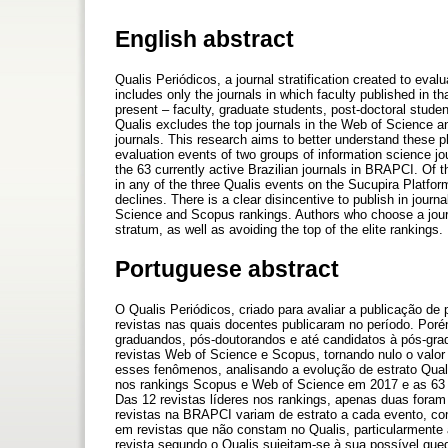
English abstract
Qualis Periódicos, a journal stratification created to eval
includes only the journals in which faculty published in t
present – faculty, graduate students, post-doctoral stude
Qualis excludes the top journals in the Web of Science an
journals. This research aims to better understand these p
evaluation events of two groups of information science jo
the 63 currently active Brazilian journals in BRAPCI. Of
in any of the three Qualis events on the Sucupira Platfo
declines. There is a clear disincentive to publish in journa
Science and Scopus rankings. Authors who choose a journa
stratum, as well as avoiding the top of the elite rankings.
Portuguese abstract
O Qualis Periódicos, criado para avaliar a publicação d
revistas nas quais docentes publicaram no período. Poré
graduandos, pós-doutorandos e até candidatos à pós-grad
revistas Web of Science e Scopus, tornando nulo o valor
esses fenômenos, analisando a evolução de estrato Qualis
nos rankings Scopus e Web of Science em 2017 e as 63 r
Das 12 revistas líderes nos rankings, apenas duas foram
revistas na BRAPCI variam de estrato a cada evento, c
em revistas que não constam no Qualis, particularmente
revista segundo o Qualis sujeitam-se à sua possível que