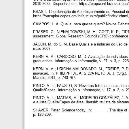
2010-2023. Disponível em: https://brapci.inf.br/index.php
BRASIL. Coordenação de Aperfeiçoamento de Pessoal de N
https://sucupira.capes.gov.br/sucupira/public/index.xht
CAMPOS, L. A. Qualis, para que te quero? Novos Debates
FRASER, C.; NIENALTOWSKI, M.-H.; GOFF, K. P.; FIRT
assessment. Global Research Council (GRC) conference 
JACON, M. do C. M. Base Qualis e a indução do uso de pe
maio 2007.
KERN, V. M.; CARDOSO, M. D. Avaliação de indivíduos 
graduandos. Informação & Informação, v. 27, n. 3, p. 22
KERN, V. M.; URIONA-MALDONADO, M., FREIRE, P. D. S.
inovação. In: PHILIPPI Jr., A; SILVA NETO, A. J. (Org.). 
Manole, 2011, p. 743-767.
PINTO, A. L.; FAUSTO, S. Revistas Internacionais para a
Qualis/Capes. Informação & Informação, v. 17, n. 3, p. 2
PINTO, A. L.; MATIAS, M.; MOREIRO-GONZÁLEZ, J. A. P
e a lista Qualis/Capes da área. Ibersid: revista de siste
SHAVER, Peter. Science today. In: _______. The rise of sc
p. 129-209.