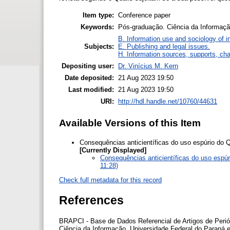
Item type:
Conference paper
Keywords:
Pós-graduação. Ciência da Informação.
B. Information use and sociology of i
Subjects:
E. Publishing and legal issues.
H. Information sources, supports, ch
Depositing user:
Dr. Vinícius M. Kern
Date deposited:
21 Aug 2023 19:50
Last modified:
21 Aug 2023 19:50
URI:
http://hdl.handle.net/10760/44631
Available Versions of this Item
Consequências anticientíficas do uso espúrio do Q
[Currently Displayed]
Consequências anticientíficas do uso espúr
11:28)
Check full metadata for this record
References
BRAPCI - Base de Dados Referencial de Artigos de Perió
Ciência da Informação. Universidade Federal do Paraná e