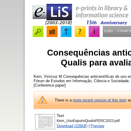
Login
Create 
Consequências antic
Qualis para avali
Kern, Vinícius M
Consequências anticientíficas do uso es
Fórum de Estudos em Informação, Ciência e Sociedade, Po
[Conference paper]
There is a
more recent version of this item
av
Text
Kern_UsoEspurioQualisFEISC2023.pdf
Download (226kB)
|
Preview