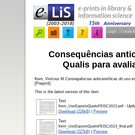
Login
Create 
Consequências antic
Qualis para avali
Kern, Vinícius M
Consequências anticientíficas do uso es
[Preprint]
This is the latest version of this item.
Text
- Upda
Kern_UsoEspurioQualisFEISC2023.pdf
Download (226kB)
|
Preview
Text
Kern_UsoEspurioQualisFEISC2023_final.pdf
Download (227kB)
|
Preview