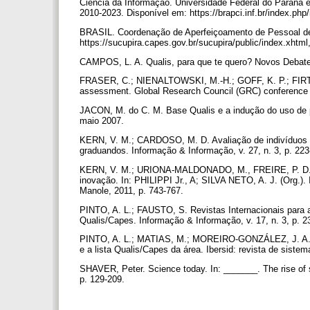
Ciência da Informação. Universidade Federal do Paraná e
2010-2023. Disponível em: https://brapci.inf.br/index.php
BRASIL. Coordenação de Aperfeiçoamento de Pessoal de N
https://sucupira.capes.gov.br/sucupira/public/index.xht
CAMPOS, L. A. Qualis, para que te quero? Novos Debates
FRASER, C.; NIENALTOWSKI, M.-H.; GOFF, K. P.; FIRT
assessment. Global Research Council (GRC) conference 
JACON, M. do C. M. Base Qualis e a indução do uso de pe
maio 2007.
KERN, V. M.; CARDOSO, M. D. Avaliação de indivíduos 
graduandos. Informação & Informação, v. 27, n. 3, p. 22
KERN, V. M.; URIONA-MALDONADO, M., FREIRE, P. D. S.
inovação. In: PHILIPPI Jr., A; SILVA NETO, A. J. (Org.). 
Manole, 2011, p. 743-767.
PINTO, A. L.; FAUSTO, S. Revistas Internacionais para a
Qualis/Capes. Informação & Informação, v. 17, n. 3, p. 2
PINTO, A. L.; MATIAS, M.; MOREIRO-GONZÁLEZ, J. A. P
e a lista Qualis/Capes da área. Ibersid: revista de siste
SHAVER, Peter. Science today. In: _______. The rise of sc
p. 129-209.