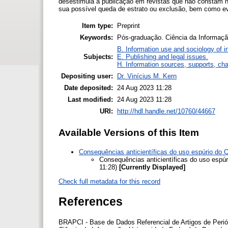
desestimula a publicação em revistas que não constam n
sua possível queda de estrato ou exclusão, bem como evi
Item type:
Preprint
Keywords:
Pós-graduação. Ciência da Informação.
B. Information use and sociology of i
Subjects:
E. Publishing and legal issues.
H. Information sources, supports, ch
Depositing user:
Dr. Vinícius M. Kern
Date deposited:
24 Aug 2023 11:28
Last modified:
24 Aug 2023 11:28
URI:
http://hdl.handle.net/10760/44667
Available Versions of this Item
Consequências anticientíficas do uso espúrio do Q
Consequências anticientíficas do uso espúr
11:28)
[Currently Displayed]
Check full metadata for this record
References
BRAPCI - Base de Dados Referencial de Artigos de Perió