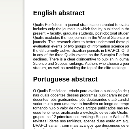
English abstract
Qualis Periódicos, a journal stratification created to eval
includes only the journals in which faculty published in t
present – faculty, graduate students, post-doctoral stude
Qualis excludes the top journals in the Web of Science an
journals. This research aims to better understand these p
evaluation events of two groups of information science jo
the 63 currently active Brazilian journals in BRAPCI. Of
in any of the three Qualis events on the Sucupira Platfo
declines. There is a clear disincentive to publish in journa
Science and Scopus rankings. Authors who choose a journa
stratum, as well as avoiding the top of the elite rankings.
Portuguese abstract
O Qualis Periódicos, criado para avaliar a publicação d
nas quais docentes desses programas publicaram no perí
docentes, pós-graduandos, pós-doutorandos e até candid
variar muito para uma revista brasileira ao longo do te
tornando nulo o valor de novos artigos publicados nas rev
esse fenômeno, analisando a evolução de estrato Qualis e
grupos: as 12 primeiras nos rankings Scopus e Web of S
revistas líderes nos rankings, apenas duas estão em alg
BRAPCI variam, com mais avanços que descensos de estrat