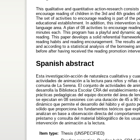
This qualitative and quantitative action-research consists
encourage reading of children in the 3rd and 4th grades o
The set of activities to encourage reading is part of th
educational establishment. In addition, this intervention 
language area. A plan of 08 activities to encourage readin
minutes each. This program has a playful and dynamic ap
reading. This paper develops a solid referential framework
reading habits and reading encouragement. The results ar
and according to a statistical analysis of the borrowing a
before after having received the reading promotion interve
Spanish abstract
Esta investigación-acción de naturaleza cualitativa y cuan
actividades de animación a la lectura para niños y niñas 
comuna de La Serena. El conjunto de actividades de anim
desarrolla la Biblioteca Escolar CRA del establecimiento
prácticas pedagógicas del equipo docente del área de len
se ejecutan en 08 sesiones con una duración de 45 a 90
dinámico que permite el desarrollo del hábito y el gusto p
sólido que proporciona los fundamentos teóricos que expli
analizan en base a observación directa del comportamiento
préstamo y consulta del material bibliográfico de los usu
intervención de animación a la lectura.
Item type:
Thesis (UNSPECIFIED)