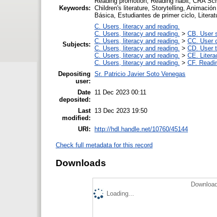
Reading promotion, Reading habit, CRA Scho
Keywords:
Children's literature, Storytelling, Animaci
Básica, Estudiantes de primer ciclo, Literat
C. Users, literacy and reading.
C. Users, literacy and reading.
>
CB. User s
C. Users, literacy and reading.
>
CC. User c
Subjects:
C. Users, literacy and reading.
>
CD. User t
C. Users, literacy and reading.
>
CE. Litera
C. Users, literacy and reading.
>
CF. Readin
Depositing
Sr. Patricio Javier Soto Venegas
user:
Date
11 Dec 2023 00:11
deposited:
Last
13 Dec 2023 19:50
modified:
URI:
http://hdl.handle.net/10760/45144
Check full metadata for this record
Downloads
Download
Loading...