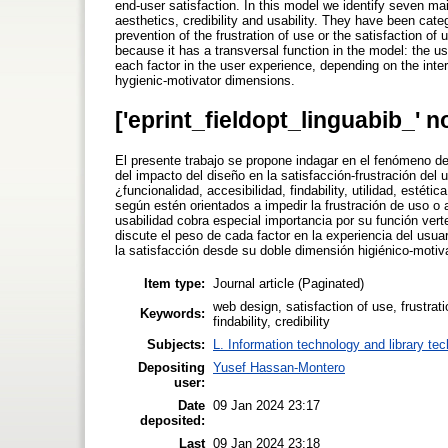
end-user satisfaction. In this model we identify seven main 
aesthetics, credibility and usability. They have been cate
prevention of the frustration of use or the satisfaction of
because it has a transversal function in the model: the us
each factor in the user experience, depending on the intera
hygienic-motivator dimensions.
['eprint_fieldopt_linguabib_' n
El presente trabajo se propone indagar en el fenómeno de
del impacto del diseño en la satisfacción-frustración del u
¿funcionalidad, accesibilidad, findability, utilidad, estét
según estén orientados a impedir la frustración de uso o 
usabilidad cobra especial importancia por su función vert
discute el peso de cada factor en la experiencia del usuar
la satisfacción desde su doble dimensión higiénico-motiv
Item type:
Journal article (Paginated)
web design, satisfaction of use, frustrati
Keywords:
findability, credibility
Subjects:
L. Information technology and library te
Depositing
Yusef Hassan-Montero
user:
Date
09 Jan 2024 23:17
deposited:
Last
09 Jan 2024 23:18