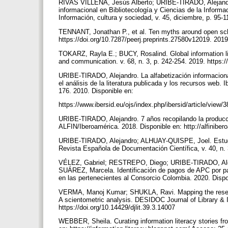
RIVAS VILLENA, Jesús Alberto; URIBE-TIRADO, Alejan
informacional en Bibliotecología y Ciencias de la Informa
Información, cultura y sociedad, v. 45, diciembre, p. 95-
TENNANT, Jonathan P., et al. Ten myths around open scho
https://doi.org/10.7287/peerj.preprints.27580v12019. 201
TOKARZ, Rayla E.; BUCY, Rosalind. Global information li
and communication. v. 68, n. 3, p. 242-254. 2019. https
URIBE-TIRADO, Alejandro. La alfabetización informacion
el análisis de la literatura publicada y los recursos web.
176. 2010. Disponible en:
https://www.ibersid.eu/ojs/index.php/ibersid/article/vi
URIBE-TIRADO, Alejandro. 7 años recopilando la producci
ALFIN/Iberoamérica. 2018. Disponible en: http://alfini
URIBE-TIRADO, Alejandro; ALHUAY-QUISPE, Joel. Estudio 
Revista Española de Documentación Científica, v. 40, n. 
VÉLEZ, Gabriel; RESTREPO, Diego; URIBE-TIRADO, Al
SUÁREZ, Marcela. Identificación de pagos de APC por par
en las pertenecientes al Consorcio Colombia. 2020. Dispo
VERMA, Manoj Kumar; SHUKLA, Ravi. Mapping the research
A scientometric analysis. DESIDOC Journal of Library & I
https://doi.org/10.14429/djlit.39.3.14007
WEBBER, Sheila. Curating information literacy stories fr