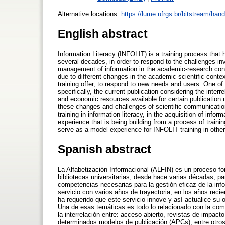
Alternative locations:
https://lume.ufrgs.br/bitstream/ha
English abstract
Information Literacy (INFOLIT) is a training process that 
several decades, in order to respond to the challenges in
management of information in the academic-research conte
due to different changes in the academic-scientific conte
training offer, to respond to new needs and users. One of 
specifically, the current publication considering the inter
and economic resources available for certain publicatio
these changes and challenges of scientific communication
training in information literacy, in the acquisition of inf
experience that is being building from a process of traini
serve as a model experience for INFOLIT training in other 
Spanish abstract
La Alfabetización Informacional (ALFIN) es un proceso f
bibliotecas universitarias, desde hace varias décadas, pa
competencias necesarias para la gestión eficaz de la inf
servicio con varios años de trayectoria, en los años reci
ha requerido que este servicio innove y así actualice su
Una de esas temáticas es todo lo relacionado con la comu
la interrelación entre: acceso abierto, revistas de impac
determinados modelos de publicación (APCs), entre otro