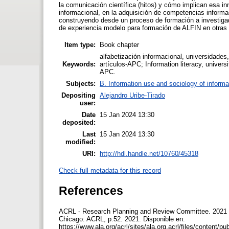
la comunicación científica (hitos) y cómo implican esa in
informacional, en la adquisición de competencias informac
construyendo desde un proceso de formación a investigad
de experiencia modelo para formación de ALFIN en otras 
Item type:
Book chapter
alfabetización informacional, universidades
Keywords:
artículos-APC; Information literacy, univers
APC.
Subjects:
B. Information use and sociology of informa
Depositing
Alejandro Uribe-Tirado
user:
Date
15 Jan 2024 13:30
deposited:
Last
15 Jan 2024 13:30
modified:
URI:
http://hdl.handle.net/10760/45318
Check full metadata for this record
References
ACRL - Research Planning and Review Committee. 2021 E
Chicago: ACRL, p.52. 2021. Disponible en:
https://www.ala.org/acrl/sites/ala.org.acrl/files/content