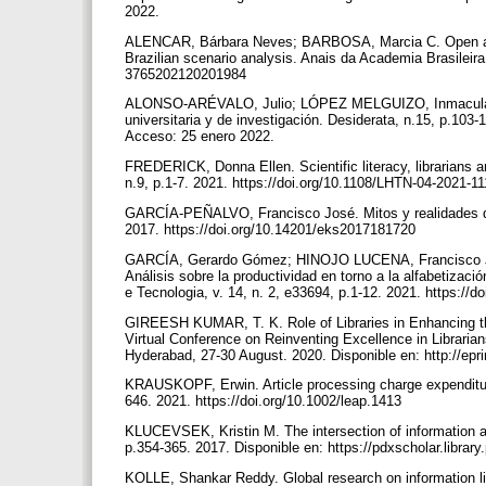
2022.
ALENCAR, Bárbara Neves; BARBOSA, Marcia C. Open acce
Brazilian scenario analysis. Anais da Academia Brasileira 
3765202120201984
ALONSO-ARÉVALO, Julio; LÓPEZ MELGUIZO, Inmaculada. El
universitaria y de investigación. Desiderata, n.15, p.103
Acceso: 25 enero 2022.
FREDERICK, Donna Ellen. Scientific literacy, librarians an
n.9, p.1-7. 2021. https://doi.org/10.1108/LHTN-04-2021-1
GARCÍA-PEÑALVO, Francisco José. Mitos y realidades del 
2017. https://doi.org/10.14201/eks2017181720
GARCÍA, Gerardo Gómez; HINOJO LUCENA, Francisco 
Análisis sobre la productividad en torno a la alfabetizac
e Tecnologia, v. 14, n. 2, e33694, p.1-12. 2021. https:/
GIREESH KUMAR, T. K. Role of Libraries in Enhancing the
Virtual Conference on Reinventing Excellence in Librari
Hyderabad, 27-30 August. 2020. Disponible en: http://ep
KRAUSKOPF, Erwin. Article processing charge expenditure i
646. 2021. https://doi.org/10.1002/leap.1413
KLUCEVSEK, Kristin M. The intersection of information an
p.354-365. 2017. Disponible en: https://pdxscholar.librar
KOLLE, Shankar Reddy. Global research on information lite