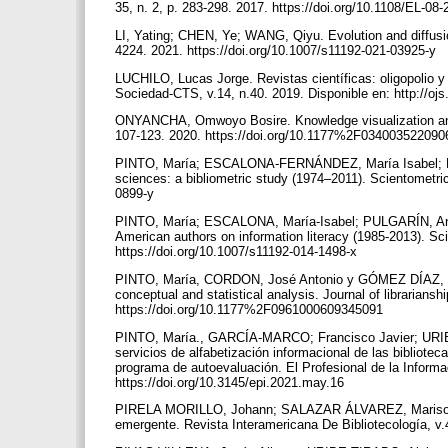
35, n. 2, p. 283-298. 2017. https://doi.org/10.1108/EL-0
LI, Yating; CHEN, Ye; WANG, Qiyu. Evolution and diffusion
4224. 2021. https://doi.org/10.1007/s11192-021-03925-y
LUCHILO, Lucas Jorge. Revistas científicas: oligopolio y
Sociedad-CTS, v.14, n.40. 2019. Disponible en: http://oj
ONYANCHA, Omwoyo Bosire. Knowledge visualization and ma
107-123. 2020. https://doi.org/10.1177%2F03400352209
PINTO, María; ESCALONA-FERNÁNDEZ, María Isabel; PULG
sciences: a bibliometric study (1974–2011). Scientometric
0899-y
PINTO, María; ESCALONA, María-Isabel; PULGARÍN, Anton
American authors on information literacy (1985-2013). Sci
https://doi.org/10.1007/s11192-014-1498-x
PINTO, María, CORDON, José Antonio y GÓMEZ DÍAZ, Raque
conceptual and statistical analysis. Journal of librariansh
https://doi.org/10.1177%2F0961000609345091
PINTO, María., GARCÍA-MARCO; Francisco Javier; URIB
servicios de alfabetización informacional de las bibliote
programa de autoevaluación. El Profesional de la Informaci
https://doi.org/10.3145/epi.2021.may.16
PIRELA MORILLO, Johann; SALAZAR ÁLVAREZ, Marisol. Perf
emergente. Revista Interamericana De Bibliotecología, v.