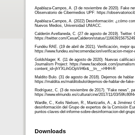
Apablaza-Campos, A. (3 de noviembre de 2020). Fake new
Observatorio de Cibermedios UPF: https://observatorioci
Apablaza-Campos, A. (2022) Desinformación: ¿cómo combat
Nuevos Medios, Universidad UNIACC.
Calderón Avellaneda, C. (27 de agosto de 2019). Twitter.
https://twitter.com/CesarCalderon/status/116639156752
Fundéu RAE. (19 de abril de 2021). Verificación, mejor q
https://www.fundeu.es/recomendacion/verificacion-mejor-
Goldshlager, K. (11 de agosto de 2020). Nuevas calificac
Journalism Project: https://www.facebook.com/journalismp
content_id=jhYXLihGOpViH6r&__tn__=HHH-R
Maldito Bulo. (31 de agosto de 2018). Dejemos de habl
https://maldita.es/malditobulo/dejemos-de-hablar-de-fake
Rodríguez, C. (3 de noviembre de 2017). "Fake news", pa
https://www.elmundo.es/cultura/cine/2017/11/03/59fc80
Wardle, C., Kelis Nielsen, R., Mantzarlis, A., & Jiménez
desinformación del Grupo de expertos de la Comisión Eur
puntos-claves-del-informe-sobre-desinformacion-del-grup
Downloads