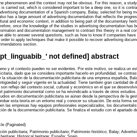
e phenomenon and the context may not be obvious. For this reason, a study of
is carried out, which is considered important to be a deep one, so it is contra
 advertising documentation of a Spanish company, Balay, selected for being m
It also has a large amount of advertising documentation that reflects the progr
cultural and economic context, in addition to being part of the documentary he
erefore, once the knowledge of the studies in advertising documentation has b
nformation and documentation management to contrast this theory in a real co
so be able to answer several questions, such as how to know if companies have 
 order to apply techniques that make it possible to recover advertising docum
mmendations section.
opt_linguabib_' not defined] abstract
eno y el contexto pueden no ser evidentes. Por este motivo, se realiza un estud
citaria, dado que se considera importante hacerlo en profundidad, se contras
r la situación de la documentación publicitaria de una empresa española, Bal
tigüedad y seguir vigente en la actualidad. Tiene también gran cantidad de
on reflejo del contexto social, cultural y económico en el que se desenvolvió
l patrimonio documental como se ha reivindicado a través de otros estudios. 
tudios en documentación publicitaria se aúnan desde la perspectiva de la gest
bar esta teoría en un entorno real y conocer su situación. De esta forma se
en las empresas hay equipos profesionales especializados, los documentalist
ión de la documentación publicitaria. Se finaliza el estudio con el apartado 
icle (Paginated)
ón publicitaria; Patrimonio publicitario; Patrimonio histórico; Balay; Adverti
 heritage; Historical heritage; España; Spain