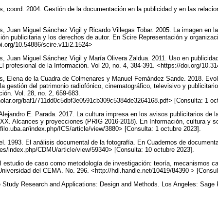
, coord. 2004. Gestión de la documentación en la publicidad y en las relacio
, Juan Miguel Sánchez Vigil y Ricardo Villegas Tobar. 2005. La imagen en la p
ión publicitaria y los derechos de autor. En Scire Representación y organizac
doi.org/10.54886/scire.v11i2.1524>
, Juan Miguel Sánchez Vigil y María Olivera Zaldua. 2011. Uso en publicida
 profesional de la Información. Vol 20, no. 4, 384-391. <https://doi.org/10.3
s, Elena de la Cuadra de Colmenares y Manuel Fernández Sande. 2018. Evolu
la gestión del patrimonio radiofónico, cinematográfico, televisivo y publicitar
ón. Vol. 28, no. 2, 659-683.
holar.org/baf1/711dd0c5dbf3e0591cb309c5384de3264168.pdf> [Consulta: 1 oc
y Alejandro E. Parada. 2017. La cultura impresa en los avisos publicitarios de l
o XX. Alcances y proyecciones (PRIG 2016-2018). En Información, cultura y s
s.filo.uba.ar/index.php/ICS/article/view/3880> [Consulta: 1 octubre 2023].
el. 1993. El análisis documental de la fotografía. En Cuadernos de documenta
.es/index.php/CDMU/article/view/59340> [Consulta: 10 octubre 2023].
l estudio de caso como metodología de investigación: teoría, mecanismos ca
niversidad del CEMA. No. 296. <http://hdl.handle.net/10419/84390 > [Consul
e Study Research and Applications: Design and Methods. Los Angeles: Sage 