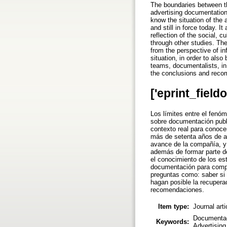
The boundaries between th
advertising documentation 
know the situation of the
and still in force today. 
reflection of the social, 
through other studies. Th
from the perspective of i
situation, in order to al
teams, documentalists, in
the conclusions and reco
['eprint_field
Los límites entre el fenóm
sobre documentación publi
contexto real para conoce
más de setenta años de an
avance de la compañía, y s
además de formar parte de
el conocimiento de los es
documentación para compro
preguntas como: saber si 
hagan posible la recuperac
recomendaciones.
Item type:
Journal art
Documentaci
Keywords:
Advertising