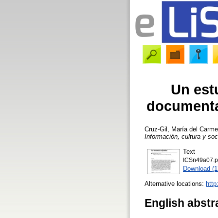
Un estu
documentac
Cruz-Gil, María del Carm
Información, cultura y so
Text
ICSn49a07.p
Download (
Alternative locations:
http
English abstr