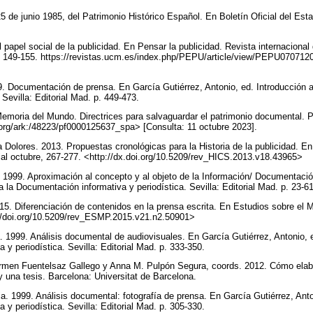
 de junio 1985, del Patrimonio Histórico Español. En Boletín Oficial del Esta
 papel social de la publicidad. En Pensar la publicidad. Revista internacional
. 1, 149-155. https://revistas.ucm.es/index.php/PEPU/article/view/PEPU070712
9. Documentación de prensa. En García Gutiérrez, Antonio, ed. Introducción
. Sevilla: Editorial Mad. p. 449-473.
moria del Mundo. Directrices para salvaguardar el patrimonio documental.
org/ark:/48223/pf0000125637_spa> [Consulta: 11 octubre 2023].
Dolores. 2013. Propuestas cronológicas para la Historia de la publicidad. E
cial octubre, 267-277. <http://dx.doi.org/10.5209/rev_HICS.2013.v18.43965>
. 1999. Aproximación al concepto y al objeto de la Información/ Documentació
a la Documentación informativa y periodística. Sevilla: Editorial Mad. p. 23-6
. Diferenciación de contenidos en la prensa escrita. En Estudios sobre el Me
://doi.org/10.5209/rev_ESMP.2015.v21.n2.50901>
1999. Análisis documental de audiovisuales. En García Gutiérrez, Antonio, e
 y periodística. Sevilla: Editorial Mad. p. 333-350.
Carmen Fuentelsaz Gallego y Anna M. Pulpón Segura, coords. 2012. Cómo elab
 y una tesis. Barcelona: Universitat de Barcelona.
a. 1999. Análisis documental: fotografía de prensa. En García Gutiérrez, Anto
 y periodística. Sevilla: Editorial Mad. p. 305-330.