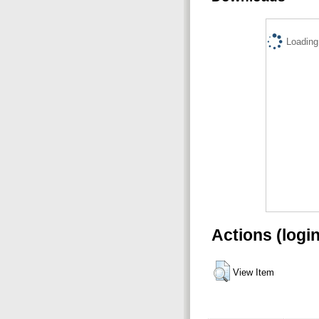
Loading.
Actions (logi
View Item