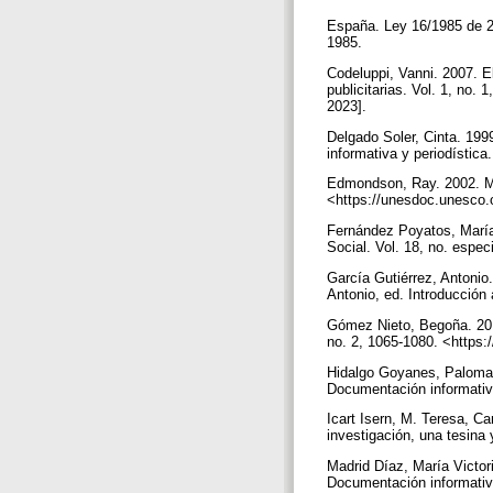
España. Ley 16/1985 de 25
1985.
Codeluppi, Vanni. 2007. El
publicitarias. Vol. 1, no
2023].
Delgado Soler, Cinta. 199
informativa y periodística
Edmondson, Ray. 2002. Me
<https://unesdoc.unesco.
Fernández Poyatos, María 
Social. Vol. 18, no. espe
García Gutiérrez, Antonio
Antonio, ed. Introducción 
Gómez Nieto, Begoña. 2015
no. 2, 1065-1080. <https
Hidalgo Goyanes, Paloma. 
Documentación informativa
Icart Isern, M. Teresa, 
investigación, una tesina
Madrid Díaz, María Victori
Documentación informativa