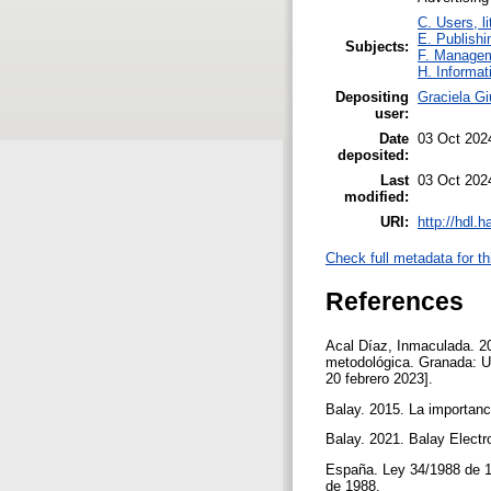
C. Users, l
E. Publishi
Subjects:
F. Manage
H. Informat
Depositing
Graciela Gi
user:
Date
03 Oct 202
deposited:
Last
03 Oct 202
modified:
URI:
http://hdl.
Check full metadata for th
References
Acal Díaz, Inmaculada. 20
metodológica. Granada: Un
20 febrero 2023].
Balay. 2015. La importan
Balay. 2021. Balay Elect
España. Ley 34/1988 de 11
de 1988.