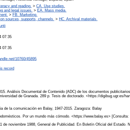
iteracy and reading.
>
CA. Use studies.
ng and legal issues.
>
EA. Mass media.
ment.
>
FB. Marketing.
ion sources, supports, channels.
>
HC. Archival materials.
unti
4 07:35
4 07:35
handle.net/10760/45895
is record
15. Análisis Documental de Contenido (ADC) de los documentos publicitarios
iversidad de Granada. 289 p. Tesis de doctorado. <https://digibug.ugr.es/h
cia de la comunicación en Balay, 1947-2015. Zaragoza: Balay
rodomésticos. Por un mundo más cómodo. <https://www.balay.es> [Consulta: 
 de noviembre 1988, General de Publicidad. En Boletín Oficial del Estado. 