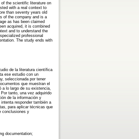
 the scientific literature on
sted with a real context to
ore than seventy years old
ess of the company and is a
ritage as has been claimed
een acquired, it is combined
ntext and to understand the
specialized professional
entation. The study ends with
io de la literatura científica
ta ese estudio con un
ay, seleccionada por tener
 documentos que muestran el
 a lo largo de su existencia,
Por tanto, una vez adquirido
ión de la información y
 intenta responder también a
as, para aplicar técnicas que
de conclusiones y
sing documentation;