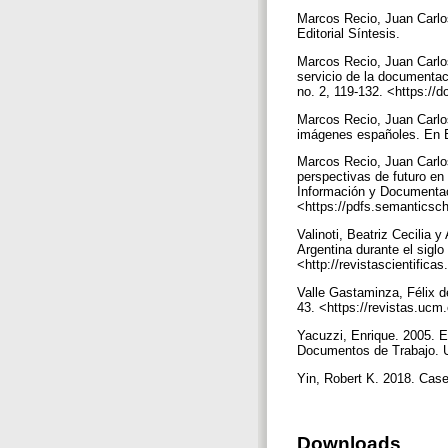
Marcos Recio, Juan Carlos
Editorial Síntesis.
Marcos Recio, Juan Carlos
servicio de la documentac
no. 2, 119-132. <https://
Marcos Recio, Juan Carlos
imágenes españoles. En El
Marcos Recio, Juan Carlo
perspectivas de futuro en 
Información y Documentaci
<https://pdfs.semanticsc
Valinoti, Beatriz Cecilia 
Argentina durante el sigl
<http://revistascientifica
Valle Gastaminza, Félix d
43. <https://revistas.ucm
Yacuzzi, Enrique. 2005. E
Documentos de Trabajo. U
Yin, Robert K. 2018. Cas
Downloads