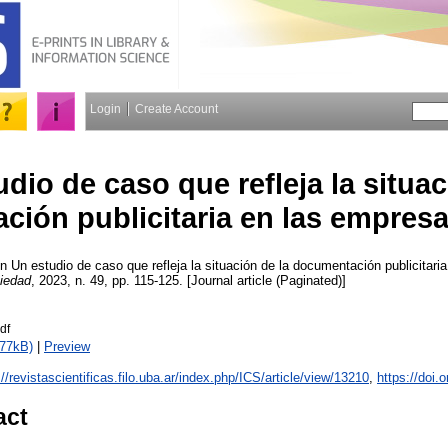
Login
Create Account
dio de caso que refleja la situac
ión publicitaria en las empres
en
Un estudio de caso que refleja la situación de la documentación publicitar
ciedad
, 2023, n. 49, pp. 115-125. [Journal article (Paginated)]
df
177kB)
|
Preview
://revistascientificas.filo.uba.ar/index.php/ICS/article/view/13210
,
https://doi.
act